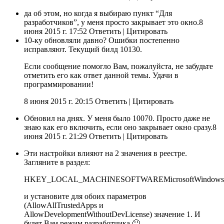
да об этом, но когда я выбираю пункт “Для
разработчиков”, у меня просто закрывает это окно.8
июня 2015 г. 17:52 Ответить
|
Цитировать
10-ку обновляли давно? Ошибки постепенно
исправляют. Текущий билд 10130.
Если сообщение помогло Вам, пожалуйста, не забудьте
отметить его как ответ данной темы. Удачи в
программировании!
8 июня 2015 г. 20:15 Ответить
|
Цитировать
Обновил на днях. У меня было 10070. Просто даже не
знаю как его включить, если оно закрывает окно сразу.8
июня 2015 г. 21:29 Ответить
|
Цитировать
Эти настройки влияют на 2 значения в реестре.
Загляните в раздел:
HKEY_LOCAL_MACHINESOFTWAREMicrosoftWindowsCur
и установите для обоих параметров
(AllowAllTrustedApps и
AllowDevelopmentWithoutDevLicense) значение 1. И
будет Вам режим разработчика 🙂