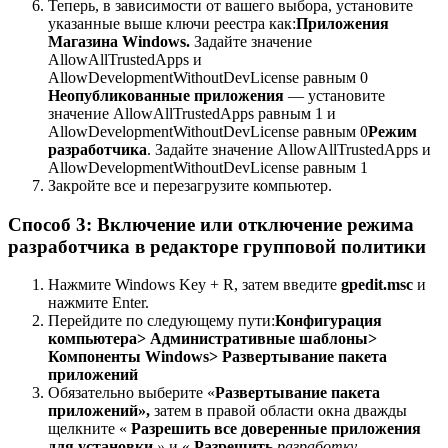
Теперь, в зависимости от вашего выбора, установите
указанные выше ключи реестра как:
Приложения
Магазина Windows.
Задайте значение
AllowAllTrustedApps и
AllowDevelopmentWithoutDevLicense равным 0
Неопубликованные приложения
— установите
значение AllowAllTrustedApps равным 1 и
AllowDevelopmentWithoutDevLicense равным 0
Режим
разработчика
. Задайте значение AllowAllTrustedApps и
AllowDevelopmentWithoutDevLicense равным 1
Закройте все и перезагрузите компьютер.
Способ 3: Включение или отключение режима
разработчика в редакторе групповой политики
Нажмите Windows Key + R, затем введите
gpedit.msc
и
нажмите Enter.
Перейдите по следующему пути:
Конфигурация
компьютера> Административные шаблоны>
Компоненты Windows> Развертывание пакета
приложений
Обязательно выберите «
Развертывание пакета
приложений»,
затем в правой области окна дважды
щелкните «
Разрешить все доверенные приложения
для установки
»
и «
Разрешить
разработку