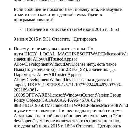
Если сообщение помогло Вам, пожалуйста, не забудьте
отметить его как ответ данной темы. Удачи в
программировании!
Помечено в качестве ответа
9 июня 2015 г. 18:53
9 июня 2015 г. 5:31 Ответить
|
Цитировать
Почему то не могу выложить скины. По
пути
HKEY_LOCAL_MACHINESOFTWAREMicrosoftWindow
значений
AllowAllTrustedApps и
AllowDevelopmentWithoutDevLicense нету, есть такое
Имя:(По умолчанию), Тип:(REG_SZ), Значения: (1).
Параметры
AllowAllTrustedApps и
AllowDevelopmentWithoutDevLicense находятся по
адресу
HKEY_USERSS-1-5-21-1973922446-467893303-
2021694961-
1000SOFTWAREMicrosoftWindowsCurrentVersionGroup
Policy Objects{5A1AA6AA-FA96-467A-8244-
88B84DD19050}MachineSOFTWAREPoliciesMicrosoftWin
и уже имеют значения 1 в шестнадцатеричной системе.
А так как в настройках и обновления пункт меню “For
developers” у меня не включается, то я просто не знаю,
что делать(9 июня 2015 г. 16:34 Ответить
|
Цитировать