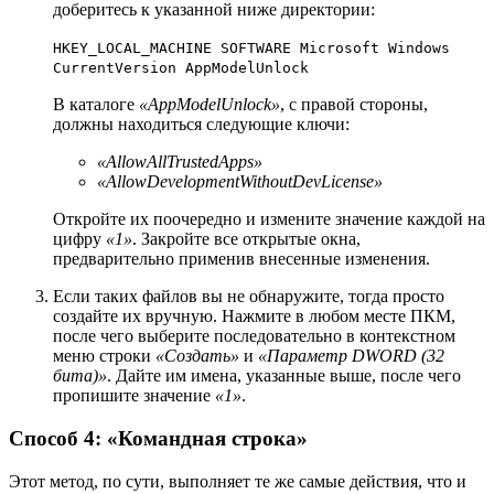
доберитесь к указанной ниже директории:
HKEY_LOCAL_MACHINE SOFTWARE Microsoft Windows
CurrentVersion AppModelUnlock
В каталоге
«AppModelUnlock»
, с правой стороны,
должны находиться следующие ключи:
«AllowAllTrustedApps»
«AllowDevelopmentWithoutDevLicense»
Откройте их поочередно и измените значение каждой на
цифру
«1»
. Закройте все открытые окна,
предварительно применив внесенные изменения.
Если таких файлов вы не обнаружите, тогда просто
создайте их вручную. Нажмите в любом месте ПКМ,
после чего выберите последовательно в контекстном
меню строки
«Создать»
и
«Параметр DWORD (32
бита)»
. Дайте им имена, указанные выше, после чего
пропишите значение
«1»
.
Способ 4: «Командная строка»
Этот метод, по сути, выполняет те же самые действия, что и