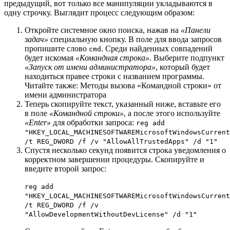
предыдущий, вот только все манипуляции укладываются в
одну строчку. Выглядит процесс следующим образом:
Откройте системное окно поиска, нажав на
«Панели
задач»
специальную кнопку. В поле для ввода запросов
пропишите слово
. Среди найденных совпадений
cmd
будет искомая
«Командная строка»
. Выберите подпункт
«Запуск от имени администратора»
, который будет
находиться правее строки с названием программы.
Читайте также: Методы вызова «Командной строки» от
имени администратора
Теперь скопируйте текст, указанный ниже, вставьте его
в поле
«Командной строки»
, а после этого используйте
«Enter»
для обработки запроса:
reg add
"HKEY_LOCAL_MACHINESOFTWAREMicrosoftWindowsCurrent
/t REG_DWORD /f /v "AllowAllTrustedApps" /d "1"
Спустя несколько секунд появится строка уведомления о
корректном завершении процедуры. Скопируйте и
введите второй запрос:
reg add
"HKEY_LOCAL_MACHINESOFTWAREMicrosoftWindowsCurrent
/t REG_DWORD /f /v
"AllowDevelopmentWithoutDevLicense" /d "1"