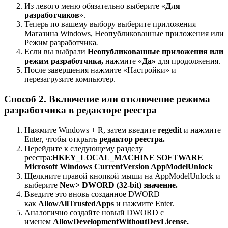
Из левого меню обязательно выберите «
Для
разработчиков
».
Теперь по вашему выбору выберите приложения
Магазина Windows, Неопубликованные приложения или
Режим разработчика
.
Если вы выбрали
Неопубликованные приложения
или
режим разработчика,
нажмите «
Да»
для продолжения.
После завершения нажмите «Настройки» и
перезагрузите компьютер.
Способ 2. Включение или отключение режима
разработчика в редакторе реестра
Нажмите Windows + R, затем введите
regedit
и нажмите
Enter, чтобы открыть
редактор реестра.
Перейдите к следующему разделу
реестра:
HKEY_LOCAL_MACHINE SOFTWARE
Microsoft Windows CurrentVersion AppModelUnlock
Щелкните правой кнопкой мыши на AppModelUnlock и
выберите
New> DWORD (32-bit) значение.
Введите это вновь созданное DWORD
как
AllowAllTrustedApps
и нажмите Enter.
Аналогично создайте новый DWORD с
именем
AllowDevelopmentWithoutDevLicense.