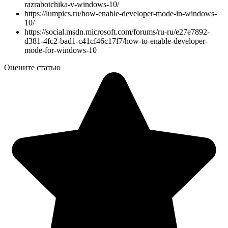
razrabotchika-v-windows-10/
https://lumpics.ru/how-enable-developer-mode-in-windows-
10/
https://social.msdn.microsoft.com/forums/ru-ru/e27e7892-
d381-4fc2-bad1-c41cf46c17f7/how-to-enable-developer-
mode-for-windows-10
Оцените статью