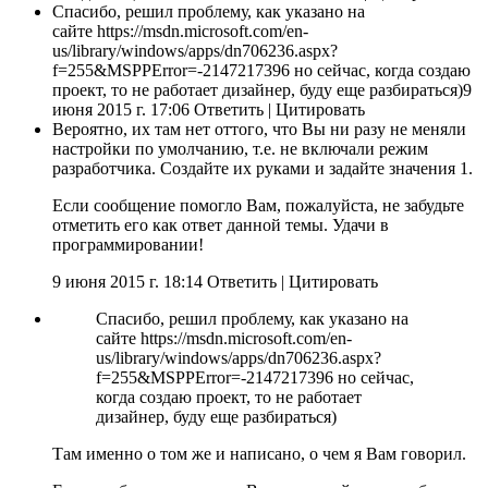
Спасибо, решил проблему, как указано на
сайте https://msdn.microsoft.com/en-
us/library/windows/apps/dn706236.aspx?
f=255&MSPPError=-2147217396 но сейчас, когда создаю
проект, то не работает дизайнер, буду еще разбираться)9
июня 2015 г. 17:06 Ответить
|
Цитировать
Вероятно, их там нет оттого, что Вы ни разу не меняли
настройки по умолчанию, т.е. не включали режим
разработчика. Создайте их руками и задайте значения 1.
Если сообщение помогло Вам, пожалуйста, не забудьте
отметить его как ответ данной темы. Удачи в
программировании!
9 июня 2015 г. 18:14 Ответить
|
Цитировать
Спасибо, решил проблему, как указано на
сайте https://msdn.microsoft.com/en-
us/library/windows/apps/dn706236.aspx?
f=255&MSPPError=-2147217396 но сейчас,
когда создаю проект, то не работает
дизайнер, буду еще разбираться)
Там именно о том же и написано, о чем я Вам говорил.