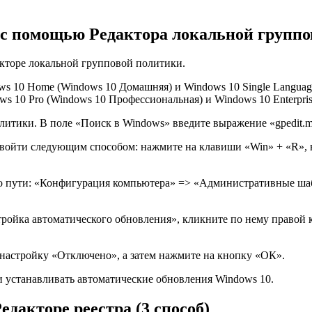
с помощью Редактора локальной группов
акторе локальной групповой политики.
ws 10 Home (Windows 10 Домашняя) и Windows 10 Single Languag
s 10 Pro (Windows 10 Профессиональная) и Windows 10 Enterpri
итики. В поле «Поиск в Windows» введите выражение «gpedit.msc»
ойти следующим способом: нажмите на клавиши «Win» + «R», вв
по пути: «Конфигурация компьютера» => «Административные ш
тройка автоматического обновления», кликните по нему правой
настройку «Отключено», а затем нажмите на кнопку «ОК».
 и устанавливать автоматические обновления Windows 10.
дакторе реестра (3 способ)