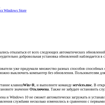
а
з Windows Store
ались отказаться от всех следующих автоматических обновлений
инудительно добровольная установка обновлений наблюдается в 
зователи уже придумали множество разных способов способных 
 можно выключить компьютер без обновления. Пользователям для
етание клавиш
Win+R
, и выполните команду
services.msc
. В отк
ановите значение
Отключена
. Также не забудьте остановить с
ена и Windows 10 не сможет автоматически загружать и устана
равления службами несколько изменились в сравнении с первым