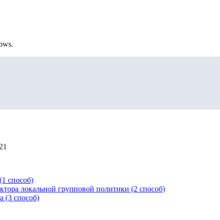
ows.
21
(1 способ)
ктора локальной групповой политики (2 способ)
 (3 способ)