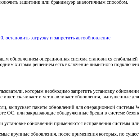
отключить защитник или брандмауэр аналогичным способом.
0, остановить загрузку и запретить автообновление
аждым обновлением операционная система становится стабильней
одним хитрым решением есть включение лимитного подключения,
льзователи, которым необходимо запретить установку обновлен
е ищет, скачивает и устанавливает обновления, выпущенные дл
яц, выпускает пакеты обновлений для операционной системы Wi
оте ОС, или закрывающие обнаруженные бреши в системе безоп
При установке обновлений применяются исправления системы ил
мые крупные обновления, после применения которых, по существ