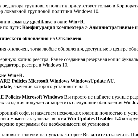
 редактора групповых политик присутствует только в Корпора
ктор локальной групповой политики Windows 10.
олнив команду
gpedit.msc
в окне
Win+R
.
е по пути:
Конфигурация компьютера > Административные ш
тического обновления
на
Отключено
.
ия отключен, тогда любые обновления, доступные в центре обно
зервную копию реестра. Ранее созданная резервная копия буквал
редактора реестра в Windows 10.
кне
Win+R
.
olicies Microsoft Windows WindowsUpdate AU
.
pdate
, значение которого установите на
1
.
icies Microsoft Windows
Вы просто не найдете нужные разд
 их создания получается запретить следующие обновления Window
торонний софт, и нажатием нескольких клавиш полностью и усп
анный момент актуальная версия
Win Updates Disabler 1.4
которую
версию программы без необходимости её установки.
становить галочки на пунктах которые Вы хотите отключить. П