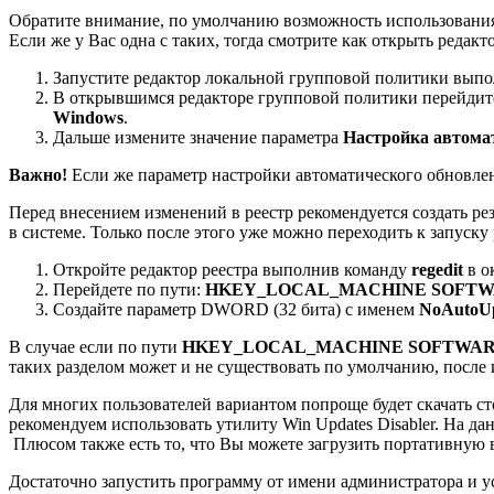
Обратите внимание, по умолчанию возможность использования
Если же у Вас одна с таких, тогда смотрите как открыть реда
Запустите редактор локальной групповой политики вып
В открывшимся редакторе групповой политики перейдит
Windows
.
Дальше измените значение параметра
Настройка автома
Важно!
Если же параметр настройки автоматического обновлен
Перед внесением изменений в реестр рекомендуется создать ре
в системе. Только после этого уже можно переходить к запуску 
Откройте редактор реестра выполнив команду
regedit
в о
Перейдете по пути:
HKEY_LOCAL_MACHINE SOFTWARE P
Создайте параметр DWORD (32 бита) с именем
NoAutoU
В случае если по пути
HKEY_LOCAL_MACHINE SOFTWARE Pol
таких разделом может и не существовать по умолчанию, после
Для многих пользователей вариантом попроще будет скачать с
рекомендуем использовать утилиту Win Updates Disabler. На д
Плюсом также есть то, что Вы можете загрузить портативную 
Достаточно запустить программу от имени администратора и у