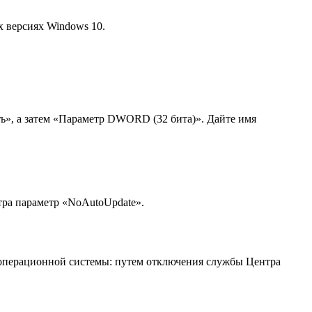
х версиях Windows 10.
ь», а затем «Параметр DWORD (32 бита)». Дайте имя
стра параметр «NoAutoUpdate».
в операционной системы: путем отключения службы Центра