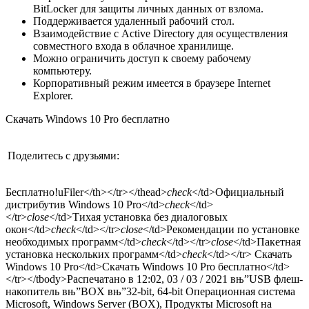
BitLocker для защиты личных данных от взлома.
Поддерживается удаленный рабочий стол.
Взаимодействие с Active Directory для осуществления
совместного входа в облачное хранилище.
Можно ограничить доступ к своему рабочему
компьютеру.
Корпоративный режим имеется в браузере Internet
Explorer.
Скачать Windows 10 Pro бесплатно
Поделитесь с друзьями:
Бесплатно!
uFiler</th></tr></thead>
check
</td>Официальный
дистрибутив Windows 10 Pro</td>
check
</td>
</tr>
close
</td>Тихая установка без диалоговых
окон</td>
check
</td></tr>
close
</td>Рекомендации по установке
необходимых программ</td>
check
</td></tr>
close
</td>Пакетная
установка нескольких программ</td>
check
</td></tr> Скачать
Windows 10 Pro</td>Скачать Windows 10 Pro бесплатно</td>
</tr></tbody>
Распечатано в 12:02, 03 / 03 / 2021
вњ”USB флеш-
накопитель вњ”BOX вњ”32-bit, 64-bit
Операционная система
Microsoft, Windows Server (BOX), Продукты Microsoft на