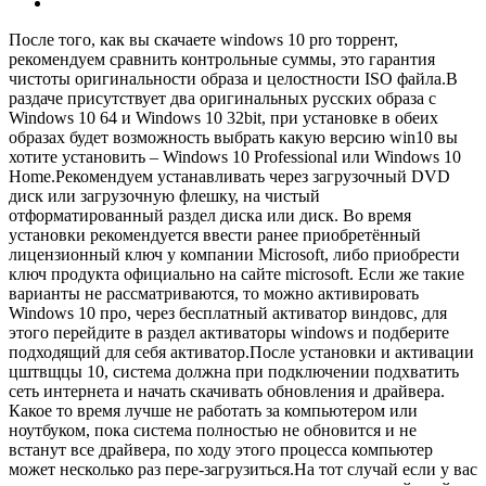
После того, как вы скачаете windows 10 pro торрент,
рекомендуем сравнить контрольные суммы, это гарантия
чистоты оригинальности образа и целостности ISO файла.В
раздаче присутствует два оригинальных русских образа с
Windows 10 64 и Windows 10 32bit, при установке в обеих
образах будет возможность выбрать какую версию win10 вы
хотите установить – Windows 10 Professional или Windows 10
Home.Рекомендуем устанавливать через загрузочный DVD
диск или загрузочную флешку, на чистый
отформатированный раздел диска или диск. Во время
установки рекомендуется ввести ранее приобретённый
лицензионный ключ у компании Microsoft, либо приобрести
ключ продукта официально на сайте microsoft. Если же такие
варианты не рассматриваются, то можно активировать
Windows 10 про, через бесплатный активатор виндовс, для
этого перейдите в раздел активаторы windows и подберите
подходящий для себя активатор.После установки и активации
цштвщцы 10, система должна при подключении подхватить
сеть интернета и начать скачивать обновления и драйвера.
Какое то время лучше не работать за компьютером или
ноутбуком, пока система полностью не обновится и не
встанут все драйвера, по ходу этого процесса компьютер
может несколько раз пере-загрузиться.На тот случай если у вас