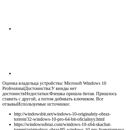
Оценка владельца устройства: Microsoft Windows 10
ProfessionalДостоинства:У винды нет
достоинствНедостатки:Флешка пришла битая. Пришлось
ставить с другой, а потом добивать ключиком. Все
отзывы
Используемые источники:
http://windowsbit.net/windows-10-originalniy-obraz-
torrent/32-windows-10-pro-64-bit-oficialnyy.html
https://windowsobraz.com/windows-10-x64-skachat-
torrent/originalnyy-obraz/95-windows-10-pro-licenzionnaya-