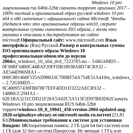
Windows 10 pro
лицензионная rus 64bit-32bit скачать торрент оригинал 2017 –
100% чистый и оригинальный образ русской windows 10 pro
x64 и x86 скаченные с официального сайта Microsoft. Чтобы
убедится что это оригинальные образы win10, сверьте
контрольные суммы скаченного ISO образа, с теми что
указаны в описании к дистрибутивам на сайте
microsoft.
Официальный сайт:
www.microsoft.com
Язык
интерфейса:
(Rus) Русский.
Размер и контрольные суммы
ISO оригинального образа Windows 10
профессиональная:
обновлён до версии
2004
ru_windows_10_x64_dvd_7223785.iso – 3.66GbMD5 –
0F30BF34B0C44BAF20FFDB18038A8D74CRS32 –
AE544D96SHA1 –
000C881466F535AD98033C700BF54A754E51A410ru_windows_10
– 2.72GbMD5 –
9C400957430FB878F7EFF4DD1D3222AECRS32 –
14886CC2SHA1 –
02E1BA3231CDD21F28A5A02C5A515F2D97B83D62
Скачать
Windows 10 pro лицензионная RUS 64bit-32bit
торрент
windows-10_0_19041_450-version-2004-updated-aug-
2020-originalnye-obrazy-ot-microsoft-msdn-ru.torrent
[21,81
Kb]
Минимальные требования к системе для установки
Виндовс 10
Оперативная память: 2 ГБ (для 64 бит-систем) или
1 ГБ (для 32 бит-систем).Процессор: Не меньше 1 ГГц или