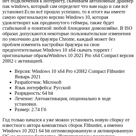
нет подключения к интернету, скачиваем автономный драйвер
пак windows, который сам определит что вам надо и сам всё
установит.Если всё прошло успешно, то в итоге вы имеете
самую оригинальную версию Windows 10, которая
удовлетворит как продвинутого геймера, также будет
стабильной и понятной любой блондинке домохозяйке. В ISO
образах допускаются некоторые пользовательские изменения
по умолчнию для браузера Chrome, каждый может без
проблем изменить настройки браузера на свои
предпочтительные.Windows 10 x64 скачать торрент /
оригинальные образыWindows 10 2021 Pro x64 Compact версия
20H2 с активацией.
Версия: Windows 10 x64 Pro v20H2 Compact Flibustier
Январь 2021
Разработчик: Microsoft
Язык интерфейса: Русский
Разрядность: 64 bit
Лечение: Автоактивация, опционально в ходе
установки.
Размер: 2.74 Гб
Год только начался а уже можно установить новую сборку от
известного автора компактных сборок Flibustier, а именно
Windows 10 2021 64 bit оптимизированную и активированную