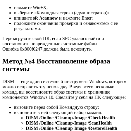
нажмите Win+X;
выберите «Командная строка (администратор)»
впишите
sfc /scannow
и нажмите Enter;
подождите окончания проверки и ознакомьтесь с ее
результатами.
Перезагрузите свой ПК, если SFC удалось найти и
восстановить поврежденные системные файлы.
Ошибка 0x800f0247 должна была исчезнуть.
Метод №4 Восстановление образа
системы
DISM — еще один системный инструмент Windows, которым
можно исправить эту неполадку. Введя всего несколько
команд, вы восстановите образ системы и хранилище
компонентов Windows 10. Сделайте у себя на ПК следующее:
вызовите перед собой Командную строку;
выполните в ней следующий набор команд:
DISM /Online /Cleanup-Image /CheckHealth
DISM /Online /Cleanup-Image /ScanHealth
DISM /Online /Cleanup-Image /RestoreHealth