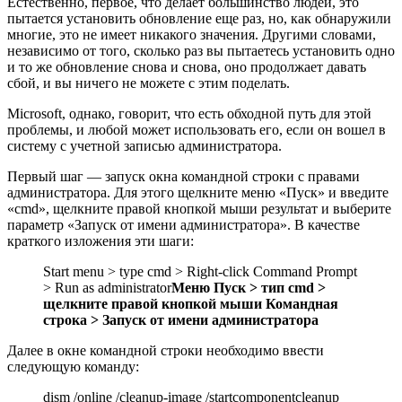
Естественно, первое, что делает большинство людей, это
пытается установить обновление еще раз, но, как обнаружили
многие, это не имеет никакого значения. Другими словами,
независимо от того, сколько раз вы пытаетесь установить одно
и то же обновление снова и снова, оно продолжает давать
сбой, и вы ничего не можете с этим поделать.
Microsoft, однако, говорит, что есть обходной путь для этой
проблемы, и любой может использовать его, если он вошел в
систему с учетной записью администратора.
Первый шаг — запуск окна командной строки с правами
администратора. Для этого щелкните меню «Пуск» и введите
«cmd», щелкните правой кнопкой мыши результат и выберите
параметр «Запуск от имени администратора». В качестве
краткого изложения эти шаги:
Start menu > type cmd > Right-click Command Prompt
> Run as administrator
Меню Пуск > тип cmd >
щелкните правой кнопкой мыши Командная
строка > Запуск от имени администратора
Далее в окне командной строки необходимо ввести
следующую команду:
dism /online /cleanup-image /startcomponentcleanup