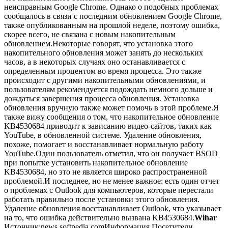
неисправным Google Chrome. Однако о подобных проблемах
сообщалось в связи с последним обновлением Google Chrome,
также опубликованным на прошлой неделе, поэтому ошибка,
скорее всего, не связана с новым накопительным
обновлением.Некоторые говорят, что установка этого
накопительного обновления может занять до нескольких
часов, а в некоторых случаях оно останавливается с
определенным процентом во время процесса. Это также
происходит с другими накопительными обновлениями, и
пользователям рекомендуется подождать немного дольше и
дождаться завершения процесса обновления. Установка
обновления вручную также может помочь в этой проблеме.Я
также вижу сообщения о том, что накопительное обновление
KB4530684 приводит к зависанию видео-сайтов, таких как
YouTube, в обновленной системе. Удаление обновления,
похоже, помогает и восстанавливает нормальную работу
YouTube.Один пользователь отметил, что он получает BSOD
при попытке установить накопительное обновление
KB4530684, но это не является широко распространенной
проблемой.И последнее, но не менее важное: есть один отчет
о проблемах с Outlook для компьютеров, которые перестали
работать правильно после установки этого обновления.
Удаление обновления восстанавливает Outlook, что указывает
на то, что ошибка действительно вызвана KB4530684.
Wihar
Источник:news.softpedia.comИнформация Посетители,