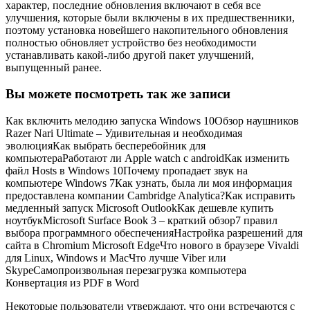
характер, последние обновления включают в себя все
улучшения, которые были включены в их предшественники,
поэтому установка новейшего накопительного обновления
полностью обновляет устройство без необходимости
устанавливать какой-либо другой пакет улучшений,
выпущенный ранее.
Вы можете посмотреть так же записи
Как включить мелодию запуска Windows 10Обзор наушников
Razer Nari Ultimate – Удивительная и необходимая
эволюцияКак выбрать бесперебойник для
компьютераРаботают ли Apple watch с androidКак изменить
файл Hosts в Windows 10Почему пропадает звук на
компьютере Windows 7Как узнать, была ли моя информация
предоставлена ​​компании Cambridge Analytica?Как исправить
медленный запуск Microsoft OutlookКак дешевле купить
ноутбукMicrosoft Surface Book 3 – краткий обзор7 правил
выбора программного обеспеченияНастройка разрешений для
сайта в Chromium Microsoft EdgeЧто нового в браузере Vivaldi
для Linux, Windows и MacЧто лучше Viber или
SkypeСамопроизвольная перезагрузка компьютера
Конвертация из PDF в Word
Некоторые пользователи утверждают, что они встречаются с