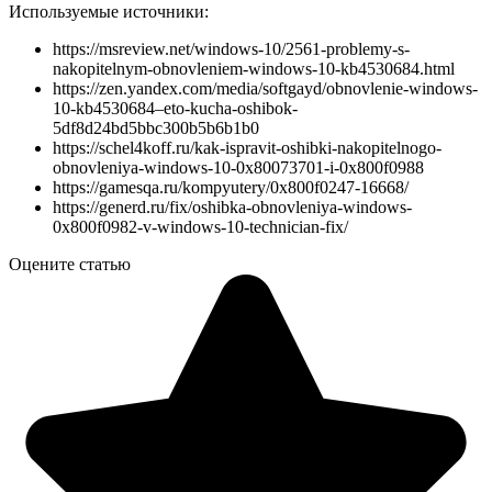
Используемые источники:
https://msreview.net/windows-10/2561-problemy-s-
nakopitelnym-obnovleniem-windows-10-kb4530684.html
https://zen.yandex.com/media/softgayd/obnovlenie-windows-
10-kb4530684–eto-kucha-oshibok-
5df8d24bd5bbc300b5b6b1b0
https://schel4koff.ru/kak-ispravit-oshibki-nakopitelnogo-
obnovleniya-windows-10-0x80073701-i-0x800f0988
https://gamesqa.ru/kompyutery/0x800f0247-16668/
https://generd.ru/fix/oshibka-obnovleniya-windows-
0x800f0982-v-windows-10-technician-fix/
Оцените статью