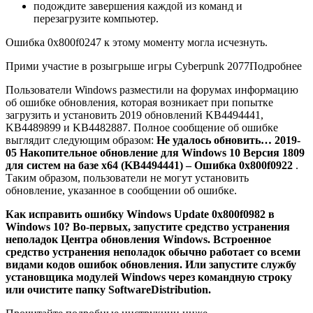
подождите завершения каждой из команд и
перезагрузите компьютер.
Ошибка 0x800f0247 к этому моменту могла исчезнуть.
Прими участие в розыгрыше игры Cyberpunk 2077
Подробнее
Пользователи Windows разместили на форумах информацию
об ошибке обновления, которая возникает при попытке
загрузить и установить 2019 обновлений KB4494441,
KB4489899 и KB4482887. Полное сообщение об ошибке
выглядит следующим образом:
Не удалось обновить… 2019-
05 Накопительное обновление для Windows 10 Версия 1809
для систем на базе x64 (KB4494441) – Ошибка 0x800f0922
.
Таким образом, пользователи не могут установить
обновление, указанное в сообщении об ошибке.
Как исправить ошибку Windows Update 0x800f0982 в
Windows 10? Во-первых, запустите средство устранения
неполадок Центра обновления Windows. Встроенное
средство устранения неполадок обычно работает со всеми
видами кодов ошибок обновления. Или запустите службу
установщика модулей Windows через командную строку
или очистите папку SoftwareDistribution.