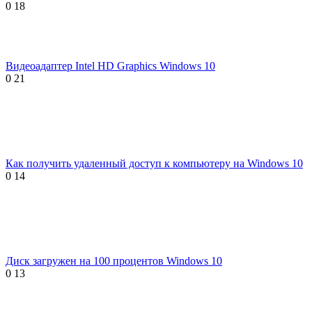
0
18
Видеоадаптер Intel HD Graphics Windows 10
0
21
Как получить удаленный доступ к компьютеру на Windows 10
0
14
Диск загружен на 100 процентов Windows 10
0
13