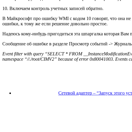
10. Включаем контроль учетных записей обратно.
В Майкрософт про ошибку WMI c кодом 10 говорят, что она не 
ошибки, к тому же если решение довольно простое.
Надеюсь кому-нибудь пригодиться эта шпаргалка которая Вам
Сообщение об ошибке в разделе Просмотр событий -> Журналы
Event filter with query “SELECT * FROM __InstanceModificationE
namespace “//./root/CIMV2” because of error 0x80041003. Events canno
Сетевой адаптер – “Запуск этого ус