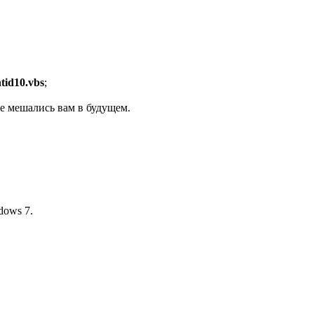
tid10.vbs
;
не мешались вам в будущем.
dows 7.