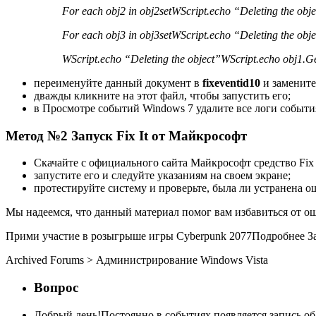
For each obj2 in obj2set
WScript.echo “Deleting the obj
For each obj3 in obj3set
WScript.echo “Deleting the obj
WScript.echo “Deleting the object”
WScript.echo obj1.G
переименуйте данный документ в
fixeventid10
и замените
дважды кликните на этот файл, чтобы запустить его;
в Просмотре событий Windows 7 удалите все логи события
Метод №2 Запуск Fix It от Майкрософт
Скачайте с официального сайта Майкрософт средство Fix I
запустите его и следуйте указаниям на своем экране;
протестируйте систему и проверьте, была ли устранена о
Мы надеемся, что данный материал помог вам избавиться от о
Прими участие в розыгрыше игры Cyberpunk 2077
Подробнее З
Archived Forums
>
Администрирование Windows Vista
Вопрос
Добрый день!Постоянно в событиях появляется запись об