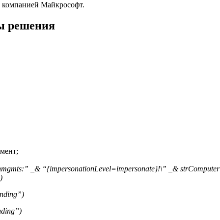
ой компанией Майкрософт.
ды решения
мент;
nmgmts:” _
& “{impersonationLevel=impersonate}!\” _
& strComputer 
)
inding”)
nding”)