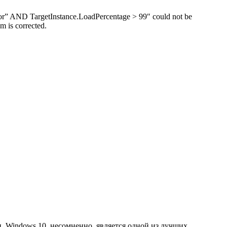
” AND TargetInstance.LoadPercentage > 99″ could not be
m is corrected.
.
Windows 10, несомненно, является одной из лучших