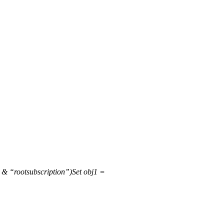
& “rootsubscription”)
Set obj1 =