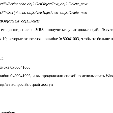
ect”
WScript.echo obj2.GetObjectText_
obj2.Delete_
next
ect”
WScript.echo obj3.GetObjectText_
obj3.Delete_
next
etObjectText_
obj1.Delete_
 его расширение на
.VBS
– получиться у вас должен файл
fixeven
 10, которые относятся к ошибке 0x80041003, чтобы те больше 
t;
шибка 0x80041003.
шибки 0x80041003, и вы продолжили спокойно использовать Win
адайте вопрос
Быстрый доступ
 ошибке: