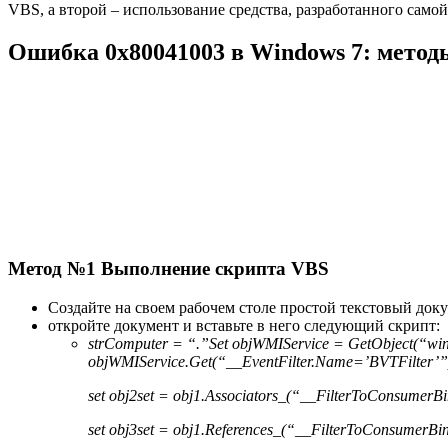
VBS, а второй – использование средства, разработанного сам
Ошибка 0x80041003 в Windows 7: мето
Метод №1 Выполнение скрипта VBS
Создайте на своем рабочем столе простой текстовый доку
откройте документ и вставьте в него следующий скрипт:
strComputer = “.”
Set objWMIService = GetObject(“wi
objWMIService.Get(“__EventFilter.Name=’BVTFilter’”
set obj2set = obj1.Associators_(“__FilterToConsumerB
set obj3set = obj1.References_(“__FilterToConsumerBi