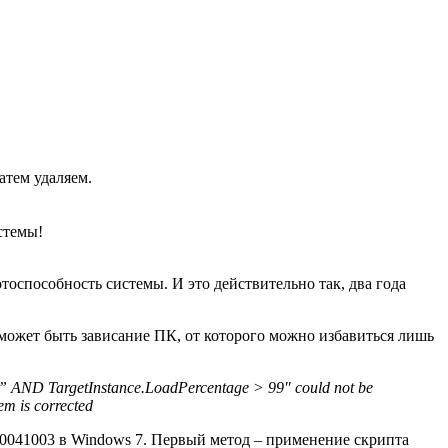
атем удаляем.
стемы!
тоспособность системы. И это действительно так, два года
 может быть зависание ПК, от которого можно избавиться лишь
 AND TargetInstance.LoadPercentage > 99″ could not be
em is corrected
80041003 в Windows 7. Первый метод – применение скрипта