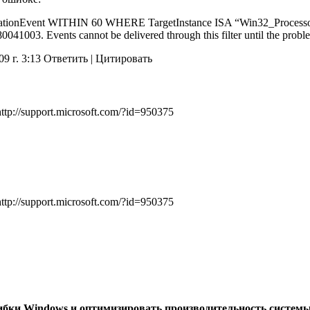
ationEvent WITHIN 60 WHERE TargetInstance ISA “Win32_Processor
041003. Events cannot be delivered through this filter until the proble
09 г. 3:13 Ответить
|
Цитировать
p://support.microsoft.com/?id=950375
p://support.microsoft.com/?id=950375
ибки Windows и оптимизировать производительность системы