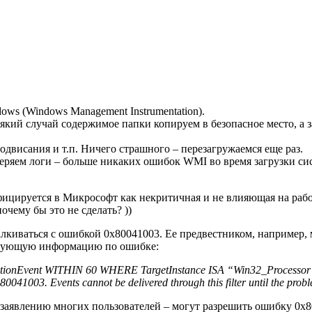
s (Windows Management Instrumentation).
сякий случай содержимое папки копируем в безопасное место, а з
двисания и т.п. Ничего страшного – перезагружаемся еще раз.
веряем логи – больше никаких ошибок WMI во время загрузки си
ифицируется в Микрософт как некритичная и не влияющая на рабо
очему бы это не сделать? ))
алкиваться с ошибкой 0x80041003. Ее предвестником, например,
ледующую информацию по ошибке:
ationEvent WITHIN 60 WHERE TargetInstance ISA “Win32_Processor”
0041003. Events cannot be delivered through this filter until the probl
о заявлению многих пользователей – могут разрешить ошибку 0x