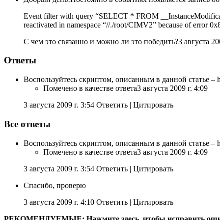
Event filter with query “SELECT * FROM __InstanceModific
reactivated in namespace “//./root/CIMV2” because of error 0x80
С чем это связанно и можно ли это победить?3 августа 20
Ответы
Воспользуйтесь скриптом, описанным в данной статье – htt
Помечено в качестве ответа
3 августа 2009 г. 4:09
3 августа 2009 г. 3:54 Ответить
|
Цитировать
Все ответы
Воспользуйтесь скриптом, описанным в данной статье – htt
Помечено в качестве ответа
3 августа 2009 г. 4:09
3 августа 2009 г. 3:54 Ответить
|
Цитировать
Спасибо, проверю
3 августа 2009 г. 4:10 Ответить
|
Цитировать
РЕКОМЕНДУЕМЫЕ:
Нажмите здесь, чтобы исправить ош