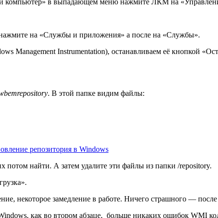
Мой компьютер» в выпадающем меню нажмите ЛКМ на «Управлен
нажмите на «Службы и приложения» а после на «Службы».
ws Management Instrumentation), останавливаем её кнопкой «О
wbemrepository
. В этой папке видим файлы:
овление репозитория в Windows
 потом найти. А затем удалите эти файлы из папки /repository.
грузка».
ие, некоторое замедление в работе. Ничего страшного — после 
Windows, как во втором абзаце, больше никаких ошибок WMI код