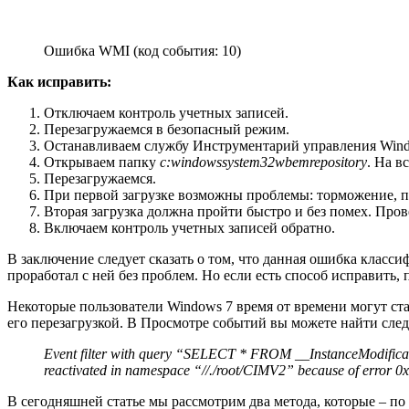
Ошибка WMI (код события: 10)
Как исправить:
Отключаем контроль учетных записей.
Перезагружаемся в безопасный режим.
Останавливаем службу Инструментарий управления Window
Открываем папку
c:windowssystem32wbemrepository
. На в
Перезагружаемся.
При первой загрузке возможны проблемы: торможение, по
Вторая загрузка должна пройти быстро и без помех. Про
Включаем контроль учетных записей обратно.
В заключение следует сказать о том, что данная ошибка класс
проработал с ней без проблем. Но если есть способ исправить, п
Некоторые пользователи Windows 7 время от времени могут ст
его перезагрузкой. В Просмотре событий вы можете найти с
Event filter with query “SELECT * FROM __InstanceModific
reactivated in namespace “//./root/CIMV2” because of error 0x8
В сегодняшней статье мы рассмотрим два метода, которые – п