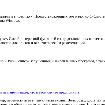
евали и в «десятку». Предустановленных тем мало, но библиот
зина
Windows
.
ск». Самой интересной функцией из представленных является е
ранство для плиток и включить режим рекомендаций.
еню «Пуск», список запущенных и закрепленных программ, а так
и из панели задач, что в этом случае предпринять
ер, переместить ее в левую часть экрана. Во-вторых, доступе
раметров области задач, которую еще называют треем. И это дал