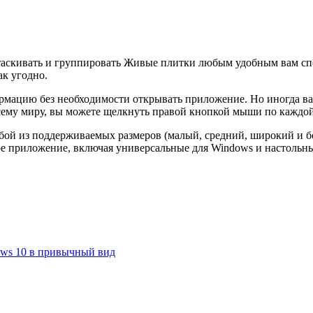
етаскивать и группировать Живые плитки любым удобным вам спо
ак угодно.
ацию без необходимости открывать приложение. Но иногда вам
сему миру, вы можете щелкнуть правой кнопкой мыши по каждо
бой из поддерживаемых размеров (малый, средний, широкий и бо
ое приложение, включая универсальные для Windows и настольны
ows 10 в привычный вид