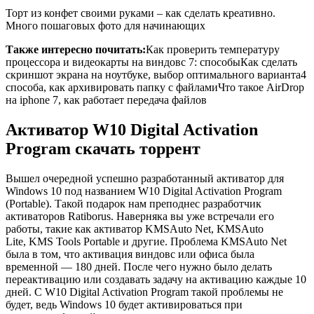
Торт из конфет своими руками – как сделать креативно.
Много пошаговых фото для начинающих
Также интересно почитать:
Как проверить температуру
процессора и видеокарты на виндовс 7: способыКак сделать
скриншот экрана на ноутбуке, выбор оптимального варианта4
способа, как архивировать папку с файламиЧто такое AirDrop
на iphone 7, как работает передача файлов
Активатор W10 Digital Activation
Program скачать торрент
Вышел очередной успешно разработанный активатор для
Windows 10 под названием W10 Digital Activation Program
(Portable). Такой подарок нам преподнес разработчик
активаторов Ratiborus. Наверняка вы уже встречали его
работы, такие как активатор KMSAuto Net, KMSAuto
Lite, KMS Tools Portable и другие. Проблема KMSAuto Net
была в том, что активация виндовс или офиса была
временной — 180 дней. После чего нужно было делать
переактивацию или создавать задачу на активацию каждые 10
дней. С W10 Digital Activation Program такой проблемы не
будет, ведь Windows 10 будет активироваться при