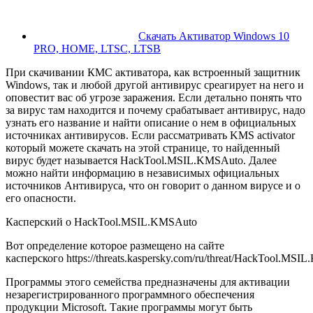
Скачать Активатор Windows 10
PRO, HOME, LTSC, LTSB
При скачивании КМС активатора, как встроенный защитник
Windows, так и любой другой антивирус среагирует на него и
оповестит вас об угрозе заражения. Если детально понять что
за вирус там находится и почему срабатывает антивирус, надо
узнать его название и найти описание о нем в официальных
источниках антивирусов. Если рассматривать KMS activator
который можете скачать на этой странице, то найденный
вирус будет называется HackTool.MSIL.KMSAuto. Далее
можно найти информацию в независимых официальных
источников Антивируса, что он говорит о данном вирусе и о
его опасности.
Касперский о HackTool.MSIL.KMSAuto
Вот определение которое размещено на сайте
касперского https://threats.kaspersky.com/ru/threat/HackTool.MSI
Программы этого семейства предназначены для активации
незарегистрированного программного обеспечения
продукции Microsoft. Такие программы могут быть