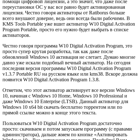
помощи цифровой лицензии, а это значит, что даже после
переустановки ОС у вас все равно будет активированная
лицензия. Честно говоря активаторы от Ratiborus больше
всего внушают доверие, ведь они всегда были рабочими. В
KMS Tools Portable уже вшит активатор W10 Digital Activation
Program Portable, просто его нужно будет выбрать в списке
активаторов.
Честно говоря программа W10 Digital Activation Program, это
просто супер крутая разработка, так как даже после
обновлений Windows 10 активация не слетает. Думаю многие
давно уже искали подобный вечный активатор. На сегодня
последняя версия программы W10 Digital Activation Program
v1.3.7 Portable RU на русском языке или kms38. Вскоре должна
появится W10 Digital Activation Program 1.3.8.
Отметим, что этот активатор активирует все версии Windows
10, начиная с Windows 10 Home, Windows 10 Professional и
даже Windows 10 Enterprise (LTSB). Данный активатор для
Windows 10 x64 bit скачать бесплатно торрентом или по
прямой ссылке можно в конце этого текста.
Пользоваться W10 Digital Activation Program достаточно
просто: с
качиваем и потом запускаем программу (с правами
администратора), дальше жмем по кнопке «Активировать