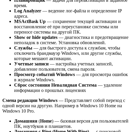
Планировщик
— задачи для переактивации в заданное
время.
Log Analyzer
— ведение лог-файла и определение IP
адреса.
MSActBask Up
— сохранение текущей активации и
восстановление её при переустановке системы или
переносе системы на другой ПК.
Show or hide updates
— диагностика и предотвращение
неполадок в системе. Установка обновлений.
Службы
— для быстрого доступа к службам, чтобы
отключить брандмауэр Windows, или другие службы,
которые мешают активации.
Учетные записи
— настройка учетных записей,
добавление пользователя, смена пароля.
Просмотр событий Windows
— для просмотра ошибок
в журнале Windows.
Сброс состояния Невалидная Система
— удаление
информации о прошлых лицензиях
Смена редакции Windows
— Представляет собой переход с
одной версии на другую. Например в Windows 10 Home на
Windows 10 Pro.
Домашняя
(
Home
) — базовая версия для пользователей
ПК, ноутбуков и планшетов.
Домашняя с Bing (Home With Bing)
— с поисковой