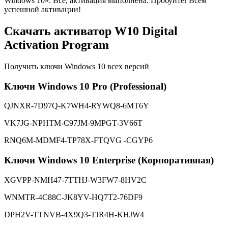
Windows 10». Все, активация выполнена. Пробуйте! Всем
успешной активации!
Скачать активатор W10 Digital
Activation Program
Получить ключи Windows 10 всех версий
Ключи Windows 10 Pro (Professional)
QJNXR-7D97Q-K7WH4-RYWQ8-6MT6Y
VK7JG-NPHTM-C97JM-9MPGT-3V66T
RNQ6M-MDMF4-TP78X-FTQVG -CGYP6
Ключи Windows 10 Enterprise (Корпоративная)
XGVPP-NMH47-7TTHJ-W3FW7-8HV2C
WNMTR-4C88C-JK8YV-HQ7T2-76DF9
DPH2V-TTNVB-4X9Q3-TJR4H-KHJW4