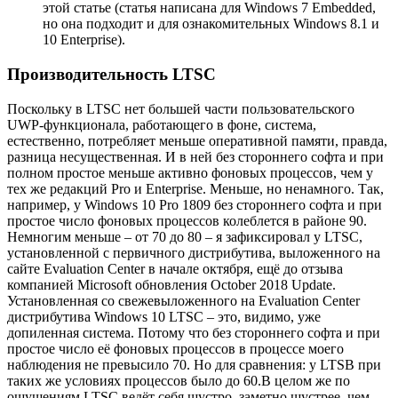
этой статье
(статья написана для Windows 7 Embedded,
но она подходит и для ознакомительных Windows 8.1 и
10 Enterprise).
Производительность LTSC
Поскольку в LTSC нет большей части пользовательского
UWP-функционала, работающего в фоне, система,
естественно, потребляет меньше оперативной памяти, правда,
разница несущественная. И в ней без стороннего софта и при
полном простое меньше активно фоновых процессов, чем у
тех же редакций Pro и Enterprise. Меньше, но ненамного. Так,
например, у Windows 10 Pro 1809 без стороннего софта и при
простое число фоновых процессов колеблется в районе 90.
Немногим меньше – от 70 до 80 – я зафиксировал у LTSC,
установленной с первичного дистрибутива, выложенного на
сайте Evaluation Center в начале октября, ещё до отзыва
компанией Microsoft обновления October 2018 Update.
Установленная со свежевыложенного на Evaluation Center
дистрибутива Windows 10 LTSC – это, видимо, уже
допиленная система. Потому что без стороннего софта и при
простое число её фоновых процессов в процессе моего
наблюдения не превысило 70. Но для сравнения: у LTSB при
таких же условиях процессов было до 60.В целом же по
ощущениям LTSC ведёт себя шустро, заметно шустрее, чем