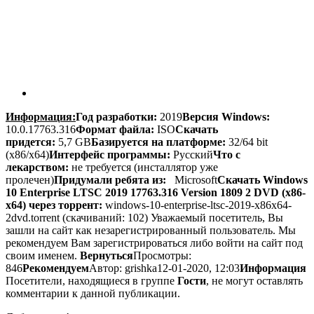
Информация:
Год разработки:
2019
Версия Windows:
10.0.17763.316
Формат файла:
ISO
Скачать
придется:
5,7 GB
Базируется на платформе:
32/64 bit
(x86/x64)
Интерфейс программы:
Русский
Что с
лекарством:
не требуется (инсталлятор уже
пролечен)
Придумали ребята из:
Microsoft
Скачать Windows
10 Enterprise LTSC 2019 17763.316 Version 1809 2 DVD (x86-
x64) через торрент:
windows-10-enterprise-ltsc-2019-x86x64-
2dvd.torrent (cкачиваний: 102)
Уважаемый посетитель, Вы
зашли на сайт как незарегистрированный пользователь. Мы
рекомендуем Вам зарегистрироваться либо войти на сайт под
своим именем.
Вернуться
Просмотры:
846
Рекомендуем
Автор: grishka
12-01-2020, 12:03
Информация
Посетители, находящиеся в группе
Гости
, не могут оставлять
комментарии к данной публикации.