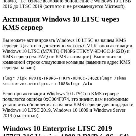
новую). Т.е. сейчас возможно обновление с Windows 10 LTSB
2016 до LTSC 2019 (хотя это и не рекомендуется Microsoft).
Активация Windows 10 LTSC через
KMS сервер
Вы можете активировать Windows 10 LTSC на вашем KMS
сервере. Для этого достаточно указать GVLK ключ активации
Windows 10 LTSC (M7XTQ-FN8P6-TTKYV-9D4CC-J462D) и
KMS сервер (см. FAQ по KMS активации). Выполните в
командной строке следующие команды (замените адрес KMS
сервера на ваш):
slmgr /ipk M7XTQ-FN8P6-TTKYV-9D4CC-J462Dslmgr /skms
kms-server.winitpro.ru:1688slmgr /ato
Если при активации Windows 10 LTSC на KMS сервере
появляется ошибка 0xC004F074, это значит, вам необходимо
установить обновления на вашем KMS сервере для поддержки
Windows 10 LTSC 2019, Windows 10 1809 и Windows Server
2019 (см. статью).
Windows 10 Enterprise LTSC 2019