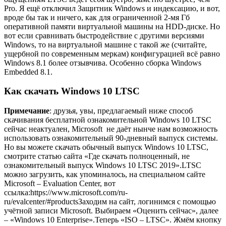
Pro. Я ещё отключил Защитник Windows и индексацию, и вот,
вроде бы так и ничего, как для ограниченной 2-мя Гб
оперативной памяти виртуальной машины на HDD-диске. Но
вот если сравнивать быстродействие с другими версиями
Windows, то на виртуальной машине с такой же (считайте,
ущербной по современным меркам) конфигурацией всё равно
Windows 8.1 более отзывчива. Особенно сборка Windows
Embedded 8.1.
Как скачать Windows 10 LTSC
Примечание
: друзья, увы, предлагаемый ниже способ
скачивания бесплатной ознакомительной Windows 10 LTSC
сейчас неактуален, Microsoft не даёт нынче нам возможность
использовать ознакомительный 90-дневный выпуск системы.
Но вы можете скачать обычный выпуск Windows 10 LTSC,
смотрите статью сайта «Где скачать полноценный, не
ознакомительный выпуск Windows 10 LTSC 2019».LTSC
можно загрузить, как упоминалось, на специальном сайте
Microsoft – Evaluation Center, вот
ссылка:https://www.microsoft.com/ru-
ru/evalcenter/#productsЗаходим на сайт, логинимся с помощью
учётной записи Microsoft. Выбираем «Оценить сейчас», далее
– «Windows 10 Enterprise».Теперь «ISO – LTSC». Жмём кнопку