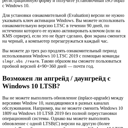
регистрационную форму и получите установочный ISO образ
с Windows 10.
Для установки ознакомительной (Evaluation) версии не нужно
указывать ключ активации Windows. Вы можете использовать
ознакомительную версию LTSC в течении 90 дней, по
истечении которого ее нужно активировать ключом (или на
KMS сервере), если это не будет сделано, фон экрана сменится
на черный, а компьютер перезагружаться каждый час.
Вы можете до трех раз продлять ознакомительный период
использования Windows 10 LTSC 2019 с помощью команды
. Такми образом вы сможете пользоваться
slmgr.vbs /rearm
пробной версией 4×90=360 дней — почти год.
Возможен ли апгрейд / даунгрейд с
Windows 10 LTSB?
Вы не можете выполнить обновление (inplace-upgrade) между
версиями Window 10, находящимися в разных каналах
обслуживания. Например, вы не можете сменить Windows 10
1809 на Windows 10 LTSB 2019 без полной переустановки
операционной системы. Однако вы можете выполнять
обновление с одной LTSB(С) версии на другую (более