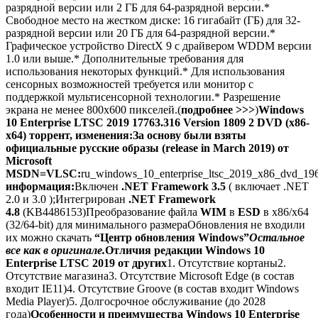
разрядной версии или 2 ГБ для 64-разрядной версии.*
Свободное место на жестком диске: 16 гигабайт (ГБ) для 32-
разрядной версии или 20 ГБ для 64-разрядной версии.*
Графическое устройство DirectX 9 с драйвером WDDM версии
1.0 или выше.* Дополнительные требования для
использования некоторых функций.* Для использования
сенсорных возможностей требуется или монитор с
поддержкой мультисенсорной технологии.* Разрешение
экрана не менее 800х600 пикселей.(
подробнее >>>
)
Windows
10 Enterprise LTSC 2019 17763.316 Version 1809 2 DVD (x86-
x64) торрент, изменения:
За основу были взяты
официальные русские образы (release in March 2019) от
Microsoft
MSDN=VLSC:
ru_windows_10_enterprise_ltsc_2019_x86_dvd_196
информация:
Включен
.NET Framework 3.5
( включает .NET
2.0 и 3.0 );Интегрирован
.NET Framework
4.8
(KB4486153)Преобразование файла
WIM
в
ESD
в x86/x64
(32/64-bit) для минимального размераОбновления не входили
их можно скачать
“Центр обновления Windows”
Остальное
все как в оригинале.
Отличия редакции Windows 10
Enterprise LTSС 2019 от других
1. Отсутствие кортаны2.
Отсутствие магазина3. Отсутствие Microsoft Edge (в состав
входит IE11)4. Отсутствие Groove (в состав входит Windows
Media Player)5. Долгосрочное обслуживание (до 2028
года)
Особенности и преимущества Windows 10 Enterprise