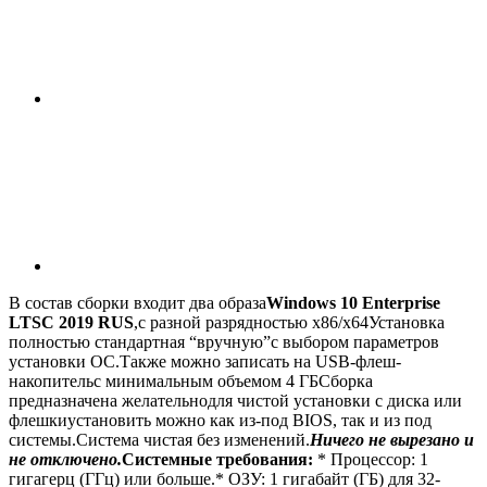
В состав сборки входит два образа
Windows 10 Enterprise
LTSС 2019 RUS
,с разной разрядностью x86/x64Установка
полностью стандартная “вручную”с выбором параметров
установки ОС.Также можно записать на USB-флеш-
накопительс минимальным объемом 4 ГБСборка
предназначена желательнодля чистой установки с диска или
флешкиустановить можно как из-под BIOS, так и из под
системы.Система чистая без изменений.
Ничего не вырезано и
не отключено.
Системные требования:
* Процессор: 1
гигагерц (ГГц) или больше.* ОЗУ: 1 гигабайт (ГБ) для 32-