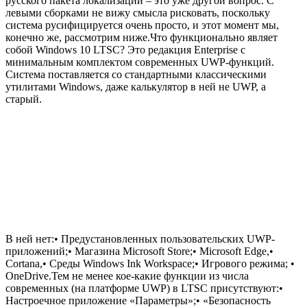
русского пакета локализации – это уже другой вопрос. С
левыми сборками не вижу смысла рисковать, поскольку
система русифицируется очень просто, и этот момент мы,
конечно же, рассмотрим ниже.Что функционально являет
собой Windows 10 LTSC? Это редакция Enterprise с
минимальным комплектом современных UWP-функций.
Система поставляется со стандартными классическими
утилитами Windows, даже калькулятор в ней не UWP, а
старый.
В ней нет:• Предустановленных пользовательских UWP-
приложений;• Магазина Microsoft Store;• Microsoft Edge,•
Cortana,• Среды Windows Ink Workspace;• Игрового режима; •
OneDrive.Тем не менее кое-какие функции из числа
современных (на платформе UWP) в LTSC присутствуют:•
Настроечное приложение «Параметры»;• «Безопасность