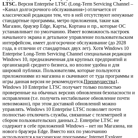
LTSC.
Версия Enterprise LTSC (Long-Term Servicing Channel –
«Канал долгосрочного обслуживания») отличается от
классической редакции тем, что в ней отсутствуют ненужные
стандартные программы, метро приложения, такие как
Магазин, браузер Edge, Карты, Кортана и пр., которые ОС
устанавливает по умолчанию. Имеет возможность настроек
начального экрана и детальное управление пользовательским
интерфейсом, имеет долгосрочное обслуживание (до 2028
года, в отличии от стандартных двух лет). Хотя Windows 10
Enterprise Long-Term Servicing Channel специальная редакция
Windows 10, предназначенная для крупных предприятий и
организаций среднего бизнеса, но вполне удобна и для
широкой публики. Пользователям, которые пользуются
приложениями из магазина и скачивают от туда программы и
игры данная версия не рекомендуется.
Преимущества
1.
Windows 10 Enterprise LTSC получает только полностью
проверенные на обычных версиях обновления безопасности и
исправления (т.е. получить нестабильное обновление почти
невозможно), при этом доставкой обновлений можно
управлять. Windows 10 Enterprise LTSC позволяет почти
полностью отключить службы, связанные с телеметрией и
сбором пользовательских данных.2. Enterprise LTSC не
содержит в себе приложений Windows – нет ни Магазина, ни
нового браузера Edge. Вместо них по умолчанию
используются классические программы: Internet Explorer