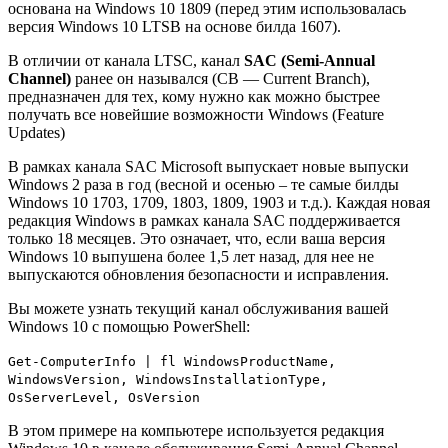
основана на Windows 10 1809 (перед этим использовалась
версия Windows 10 LTSB на основе билда 1607).
В отличии от канала LTSC, канал
SAC (Semi-Annual
Channel)
ранее он назывался (CB — Current Branch),
предназначен для тех, кому нужно как можно быстрее
получать все новейшие возможности Windows (Feature
Updates)
В рамках канала SAC Microsoft выпускает новые выпуски
Windows 2 раза в год (весной и осенью – те самые билды
Windows 10 1703, 1709, 1803, 1809, 1903 и т.д.). Каждая новая
редакция Windows в рамках канала SAC поддерживается
только 18 месяцев. Это означает, что, если ваша версия
Windows 10 выпушена более 1,5 лет назад, для нее не
выпускаются обновления безопасности и исправления.
Вы можете узнать текущий канал обслуживания вашей
Windows 10 с помощью PowerShell:
Get-ComputerInfo | fl WindowsProductName,
WindowsVersion, WindowsInstallationType,
OsServerLevel, OsVersion
В этом примере на компьютере используется редакция