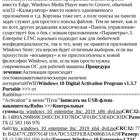
вместо Edge, Windows Media Player вместо Groove, обычный
win32 «Калькулятор» вместо нового одноименного
приложения и т.д. Кортаны тоже нет, а поле поиска на панели
задач служит для простого поиска файлов. Тем не менее, как и
во всех других редакциях классическая «Панель управления»
существует бок о бок с новым приложением «Параметры».3.
Enterprise LTSC идеально подходит как для любителей
конфиденциальности, так и тех, кому не нравятся приложения
Windows Store; эта версия будет отличным выбором, если вы
пропустили «восьмерку» и не приспособлены к новой
философии Windows, или, если вам просто нужна
современная ОС для рабочей машины.
Процедура
лечения:
Активация происходит
постояннаяавтоматическипри наличии
интернетаHWID
Windows 10 Digital Activation Program v1.3.7
Portable >>>
от
Ratib0rus=========================================
“Activation” в меню”Пуск”
Записать на USB-флеш-
накопитель:
Rufus >>>
Контрольные
суммы:
ru_windows_10_enterprise_ltsc_2019_x86_dvd.iso
CRC32:
1:
14B9A299B69CD0ECDCFD7BDC5F01BC53E6DC83DC
Разм
ГБ (2 583 166 976
байт)
ru_windows_10_enterprise_ltsc_2019_x64_dvd.iso
CRC32:
77
1:
B42477C2B97914F19A7DC532FFEBAD086B3A419F
Размер:
ГБ (3 539 501 056 байт)
Торрент Windows 10 Enterprise LTSC