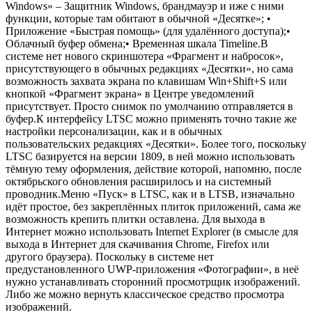
Windows» – Защитник Windows, брандмауэр и иже с ними
функции, которые там обитают в обычной «Десятке»; •
Приложение «Быстрая помощь» (для удалённого доступа);•
Облачный буфер обмена;• Временная шкала Timeline.В
системе нет нового скриншотера «Фрагмент и набросок»,
присутствующего в обычных редакциях «Десятки», но сама
возможность захвата экрана по клавишам Win+Shift+S или
кнопкой «Фрагмент экрана» в Центре уведомлений
присутствует. Просто снимок по умолчанию отправляется в
буфер.К интерфейсу LTSC можно применять точно такие же
настройки персонализации, как и в обычных
пользовательских редакциях «Десятки». Более того, поскольку
LTSC базируется на версии 1809, в ней можно использовать
тёмную тему оформления, действие которой, напомню, после
октябрьского обновления расширилось и на системный
проводник.Меню «Пуск» в LTSC, как и в LTSB, изначально
идёт простое, без закреплённых плиток приложений, сама же
возможность крепить плитки оставлена. Для выхода в
Интернет можно использовать Internet Explorer (в смысле для
выхода в Интернет для скачивания Chrome, Firefox или
другого браузера). Поскольку в системе нет
предустановленного UWP-приложения «Фотографии», в неё
нужно устанавливать сторонний просмотрщик изображений.
Либо же можно вернуть классическое средство просмотра
изображений.