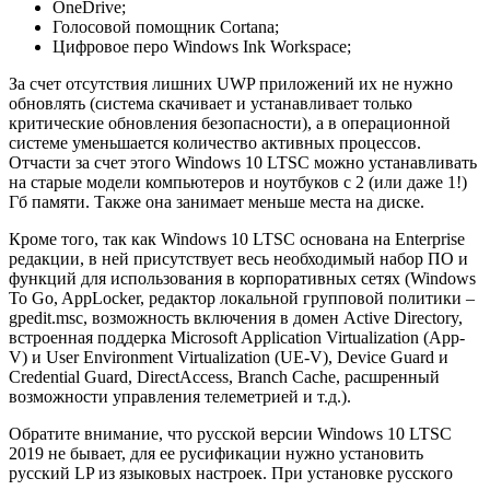
OneDrive;
Голосовой помощник Cortana;
Цифровое перо Windows Ink Workspace;
За счет отсутствия лишних UWP приложений их не нужно
обновлять (система скачивает и устанавливает только
критические обновления безопасности), а в операционной
системе уменьшается количество активных процессов.
Отчасти за счет этого Windows 10 LTSC можно устанавливать
на старые модели компьютеров и ноутбуков с 2 (или даже 1!)
Гб памяти. Также она занимает меньше места на диске.
Кроме того, так как Windows 10 LTSC основана на Enterprise
редакции, в ней присутствует весь необходимый набор ПО и
функций для использования в корпоративных сетях (Windows
To Go, AppLocker, редактор локальной групповой политики –
gpedit.msc, возможность включения в домен Active Directory,
встроенная поддерка Microsoft Application Virtualization (App-
V) и User Environment Virtualization (UE-V), Device Guard и
Credential Guard, DirectAccess, Branch Cache, расшренный
возможности управления телеметрией и т.д.).
Обратите внимание, что русской версии Windows 10 LTSC
2019 не бывает, для ее русификации нужно установить
русский LP из языковых настроек. При установке русского