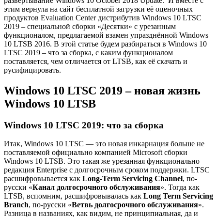
развёртывание Windows 10 October 2018 Update. И вместе с
этим вернула на сайт бесплатной загрузки её оценочных
продуктов Evaluation Center дистрибутив Windows 10 LTSC
2019 – специальной сборки «Десятки» с урезанным
функционалом, предлагаемой взамен упразднённой Windows
10 LTSB 2016. В этой статье будем разбираться в Windows 10
LTSC 2019 – что за сборка, с каким функционалом
поставляется, чем отличается от LTSB, как её скачать и
русифицировать.
Windows 10 LTSC 2019 – новая жизнь
Windows 10 LTSB
Windows 10 LTSC 2019: что за сборка
Итак, Windows 10 LTSC — это новая инкарнация больше не
поставляемой официально компанией Microsoft сборки
Windows 10 LTSB. Это такая же урезанная функционально
редакция Enterprise с долгосрочным сроком поддержки. LTSC
расшифровывается как
Long-Term Servicing Channel
, по-
русски «
Канал долгосрочного обслуживания
». Тогда как
LTSB, вспомним, расшифровывалась как
Long Term Servicing
Branch
, по-русски «
Ветвь долгосрочного обслуживания
».
Разница в названиях, как видим, не принципиальная, да и