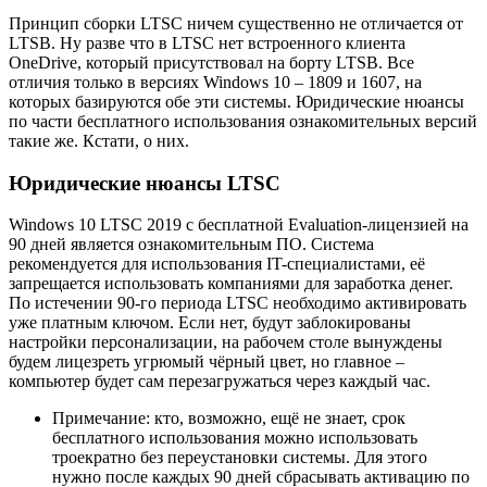
Принцип сборки LTSC ничем существенно не отличается от
LTSB. Ну разве что в LTSC нет встроенного клиента
OneDrive, который присутствовал на борту LTSB. Все
отличия только в версиях Windows 10 – 1809 и 1607, на
которых базируются обе эти системы. Юридические нюансы
по части бесплатного использования ознакомительных версий
такие же. Кстати, о них.
Юридические нюансы LTSC
Windows 10 LTSC 2019 с бесплатной Evaluation-лицензией на
90 дней является ознакомительным ПО. Система
рекомендуется для использования IT-специалистами, её
запрещается использовать компаниями для заработка денег.
По истечении 90-го периода LTS
C
необходимо активировать
уже платным ключом. Если нет, будут заблокированы
настройки персонализации, на рабочем столе вынуждены
будем лицезреть угрюмый чёрный цвет, но главное –
компьютер будет сам перезагружаться через каждый час.
Примечание: кто, возможно, ещё не знает, срок
бесплатного использования можно использовать
троекратно без переустановки системы. Для этого
нужно после каждых 90 дней сбрасывать активацию по