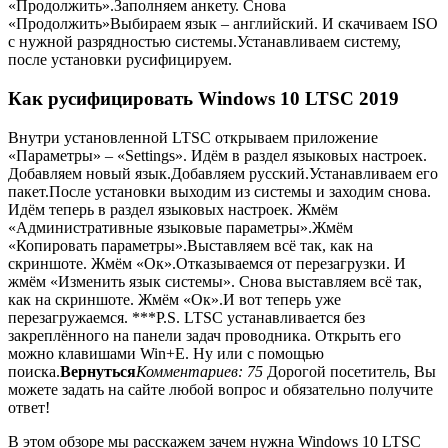
«Продолжить».Заполняем анкету. Снова
«Продолжить»Выбираем язык – английский. И скачиваем ISO
с нужной разрядностью системы.Устанавливаем систему,
после установки русифицируем.
Как русифицировать Windows 10 LTSC 2019
Внутри установленной LTSC открываем приложение
«Параметры» – «Settings». Идём в раздел языковых настроек.
Добавляем новый язык.Добавляем русский.Устанавливаем его
пакет.После установки выходим из системы и заходим снова.
Идём теперь в раздел языковых настроек. Жмём
«Административные языковые параметры».Жмём
«Копировать параметры».Выставляем всё так, как на
скриншоте. Жмём «Ок».
Отказываемся от перезагрузки. И
жмём «Изменить язык системы». Снова выставляем всё так,
как на скриншоте. Жмём «Ок».
И вот теперь уже
перезагружаемся.
***P.S. LTSC устанавливается без
закреплённого на панели задач проводника. Открыть его
можно клавишами Win+E. Ну или с помощью
поиска.
Вернуться
Комментариев: 75
Дорогой посетитель, Вы
можете задать на сайте любой вопрос и обязательно получите
ответ!
В этом обзоре мы расскажем зачем нужна Windows 10 LTSC