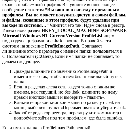
входе в проблемный профиль Вы увидите всплывающее
сообщение с текстом
“Вы вошли в систему с временным
профилем. Вы не можете получить доступ к своим файлам,
и файлы, созданные в этом профиле, будут удалены при
выходе из системы…”
Чинится это так: Идём снова в реестр.
Ищем снова раздел
HKEY_LOCAL_MACHINE SOFTWARE
Microsoft Windows NT CurrentVersion ProfileList
ищем
подраздел с цифрами и с
.bak
в конце. В правой части
смотрим на значение
ProfileImagePath.
Совпадает
ли значение этого параметра с именем папки пользователя в
C:Пользователи (C:Users). Если имя папки не совпадает, то
делаем следующее:
Дважды кликните по значению ProfileImagePath и
измените его так, чтобы в нем был правильный путь к
папке.
Если в разделах слева есть раздел точно с таким же
именем, как текущий, но без .bak, кликните по нему
правой кнопкой мыши и выберите «Удалить».
Кликните правой кнопкой мыши по разделу с .bak на
конце, выберите пункт «Переименовать» и уберите .bak.
Закройте редактор реестра, перезагрузите компьютер и
попробуйте зайти под тем профилем, где была ошибка.
Если путь к папке в ProfileImagePath верный: