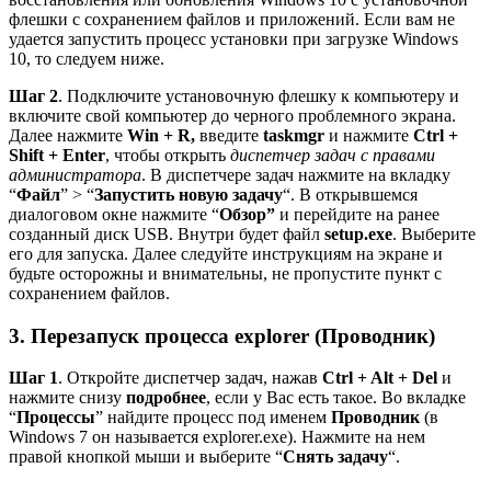
флешки с сохранением файлов и приложений. Если вам не
удается запустить процесс установки при загрузке Windows
10, то следуем ниже.
Шаг 2
. Подключите установочную флешку к компьютеру и
включите свой компьютер до черного проблемного экрана.
Далее нажмите
Win + R,
введите
taskmgr
и нажмите
Ctrl +
Shift + Enter
, чтобы открыть
диспетчер задач с правами
администратора
. В диспетчере задач нажмите на вкладку
“
Файл
” > “
Запустить новую задачу
“. В открывшемся
диалоговом окне нажмите “
Обзор”
и перейдите на ранее
созданный диск USB. Внутри будет файл
setup.exe
. Выберите
его для запуска. Далее следуйте инструкциям на экране и
будьте осторожны и внимательны, не пропустите пункт с
сохранением файлов.
3. Перезапуск процесса explorer (Проводник)
Шаг 1
. Откройте диспетчер задач, нажав
Ctrl + Alt + Del
и
нажмите снизу
подробнее
, если у Вас есть такое. Во вкладке
“
Процессы
” найдите процесс под именем
Проводник
(в
Windows 7 он называется explorer.exe). Нажмите на нем
правой кнопкой мыши и выберите “
Снять задачу
“.