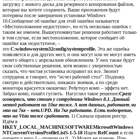
загрузку с живого диска для резервного копирования файлов,
которые вы хотите сохранить. Ваши приложения будут
потеряны после завершения установки Windows
10.Сообщение об ошибке для этой ошибки называется
«Местоположение недоступно», но есть несколько ошибок с
таким же именем. Вышеупомянутые решения работают только
в том случае, если местоположение, которое сообщает об
ошибке как недоступное, –
это
C:windowssystem32config/systemprofile.
Эта же ошибка
появляется и для других мест, и они могут или не могут иметь
ничего общего с апрельским обновлением. У них также будут
свои собственные решения, хотя можно с уверенностью
сказать, что чистая установка исправит их все.
Звонит
сотрудник и говорит, что “исчез рабочий стол”. Подхожу,
смотрю и действительно, никаких значков, а по среди
монитора красуется окошечко: Ребутнул комп – эффета нет.
Забрал комп, пошёл гуглить. Нагуглил такое решение:
Сразу
оговорюсь, что стоит у сотрудника Windows 8.1. Данный
метод работает на 10ке тоже. А вот данных, работает ли
это на 7ке – нет.
UPD. На 7ке работате. Есть подозрение,
что на Vista тоже сработает.
1) Сначала правим реестр:
Идём в
HKEY_LOCAL_MACHINESOFTWAREMicrosoftWindows
NTCurrentVersionProfileListS-1-5-18
Ищем
RefCount
и если
параетр у него 1 – правим на 0. 2) Может не помочь. При