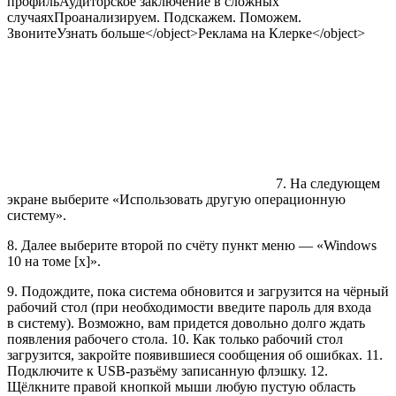
профильАудиторское заключение в сложных
случаяхПроанализируем. Подскажем. Поможем.
Звоните
Узнать больше
</object>Реклама на Клерке</object>
7. На следующем
экране выберите «Использовать другую операционную
систему».
8. Далее выберите второй по счёту пункт меню — «Windows
10 на томе [x]».
9. Подождите, пока система обновится и загрузится на чёрный
рабочий стол (при необходимости введите пароль для входа
в систему). Возможно, вам придется довольно долго ждать
появления рабочего стола. 10. Как только рабочий стол
загрузится, закройте появившиеся сообщения об ошибках. 11.
Подключите к USB-разъёму записанную флэшку. 12.
Щёлкните правой кнопкой мыши любую пустую область