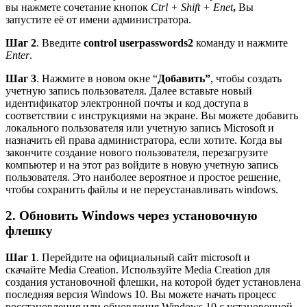
вы нажмете сочетание кнопок
Ctrl + Shift + Enet
,
Вы
запустите её от имени администратора.
Шаг 2
. Введите
control userpasswords2
команду и нажмите
Enter
.
Шаг 3
. Нажмите в новом окне “
Добавить”
, чтобы создать
учетную запись пользователя. Далее вставьте новый
идентификатор электронной почты и код доступа в
соответствии с инструкциями на экране. Вы можете добавить
локального пользователя или учетную запись Microsoft и
назначить ей права администратора, если хотите. Когда вы
закончите создание нового пользователя, перезагрузите
компьютер и на этот раз войдите в новую учетную запись
пользователя. Это наиболее вероятное и простое решение,
чтобы сохранить файлы и не переустанавливать windows.
2. Обновить Windows через установочную
флешку
Шаг 1
. Перейдите на официальный сайт
microsoft
и
скачайте Media Creation. Используйте Media Creation для
создания установочной флешки, на которой будет установлена
​​последняя версия Windows 10. Вы можете начать процесс
восстановления или обновления Windows 10 с установочной