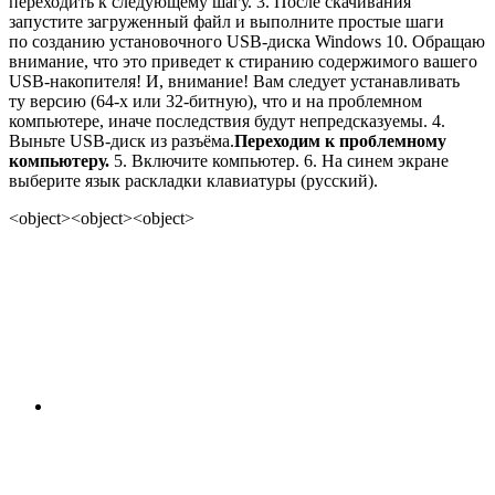
переходить к следующему шагу. 3. После скачивания
запустите загруженный файл и выполните простые шаги
по созданию установочного USB-диска Windows 10. Обращаю
внимание, что это приведет к стиранию содержимого вашего
USB-накопителя! И, внимание! Вам следует устанавливать
ту версию (64-х или 32-битную), что и на проблемном
компьютере, иначе последствия будут непредсказуемы. 4.
Выньте USB-диск из разъёма.
Переходим к проблемному
компьютеру.
5. Включите компьютер. 6. На синем экране
выберите язык раскладки клавиатуры (русский).
<object><object><object>