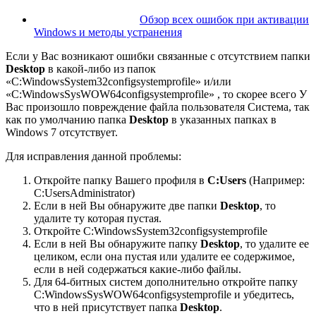
Обзор всех ошибок при активации
Windows и методы устранения
Если у Вас возникают ошибки связанные с отсутствием папки
Desktop
в какой-либо из папок
«C:WindowsSystem32configsystemprofile»
и/или
«C:WindowsSysWOW64configsystemprofile»
, то скорее всего У
Вас произошло повреждение файла пользователя Система, так
как по умолчанию папка
Desktop
в указанных папках в
Windows 7 отсутствует.
Для исправления данной проблемы:
Откройте папку Вашего профиля в
C:Users
(Например:
C:UsersAdministrator)
Если в ней Вы обнаружите две папки
Desktop
, то
удалите ту которая пустая.
Откройте
C:WindowsSystem32configsystemprofile
Если в ней Вы обнаружите папку
Desktop
, то удалите ее
целиком, если она пустая или удалите ее содержимое,
если в ней содержаться какие-либо файлы.
Для 64-битных систем дополнительно откройте папку
C:WindowsSysWOW64configsystemprofile
и убедитесь,
что в ней присутствует папка
Desktop
.