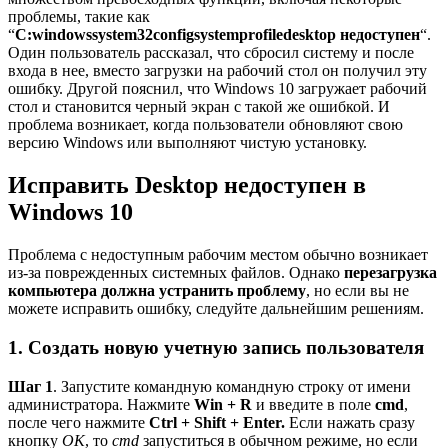
проблемы, такие как
“
C:windowssystem32configsystemprofiledesktop недоступен
“.
Один пользователь рассказал, что сбросил систему и после
входа в нее, вместо загрузки на рабочий стол он получил эту
ошибку. Другой пояснил, что Windows 10 загружает рабочий
стол и становится черный экран с такой же ошибкой. И
проблема возникает, когда пользователи обновляют свою
версию Windows или выполняют чистую установку.
Исправить Desktop
недоступен
в
Windows 10
Проблема с недоступным рабочим местом обычно возникает
из-за поврежденных системных файлов. Однако
перезагрузка
компьютера должна устранить проблему
, но если вы не
можете исправить ошибку, следуйте дальнейшим решениям.
1. Создать новую учетную запись пользователя
Шаг 1
. Запустите командную командную строку от имени
администратора. Нажмите
Win + R
и введите в поле
cmd
,
после чего нажмите
Ctrl + Shift + Enter.
Если нажать сразу
кнопку
OK
, то
cmd
запуститься в обычном режиме, но если