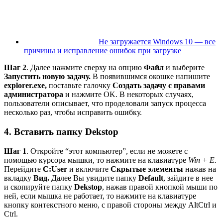
Не загружается Windows 10 — все
причины и исправление ошибок при загрузке
Шаг 2
. Далее нажмите сверху на опцию
Файл
и выберите
Запустить новую задачу.
В появившимся окошке напишите
explorer.exe,
поставьте галочку
Создать задачу с правами
администратора
и нажмите OK. В некоторых случаях,
пользователи описывает, что проделовали запуск процесса
несколько раз, чтобы исправить ошибку.
4. Вставить папку Dekstop
Шаг 1
. Откройте “этот компьютер”, если не можете с
помощью курсора мышки, то нажмите на клавиатуре
Win + E.
Перейдите
C:User
и включите
Скрытые элементы
нажав на
вкладку
Вид.
Далее Вы увидите папку
Default
, зайдите в нее
и скопируйте папку
Dekstop
, нажав правой кнопкой мыши по
ней, если мышка не работает, то нажмите на клавиатуре
кнопку контекстного меню, с правой стороны между AltCtrl и
Ctrl.