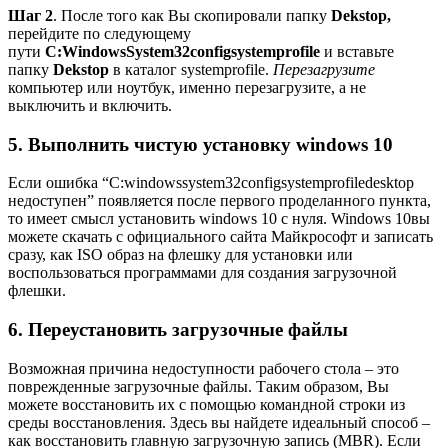
Шаг 2
. После того как Вы скопировали папку
Dekstop,
перейдите по следующему
пути
C:WindowsSystem32configsystemprofile
и вставьте
папку
Dekstop
в каталог systemprofile.
Перезагрузите
компьютер или ноутбук, именно перезагрузите, а не
выключить и включить.
5. Выполнить чистую установку windows 10
Если ошибка “C:windowssystem32configsystemprofiledesktop
недоступен” появляется после первого проделанного пункта,
то имеет смысл установить windows 10 с нуля.
Windows 10
вы
можете скачать с официального сайта Майкрософт и записать
сразу, как ISO образ на флешку для установки или
воспользоваться программами для
создания загрузочной
флешки
.
6. Переустановить загрузочные файлы
Возможная причина недоступности рабочего стола – это
поврежденные загрузочные файлы. Таким образом, Вы
можете восстановить их с помощью командной строки из
среды восстановления. Здесь вы найдете идеальный способ –
как восстановить главную загрузочную запись (MBR)
. Если