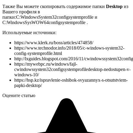
Также Вы можете скопировать содержимое папки
Desktop
из
Вашего профиля в
папки:
C:WindowsSystem32configsystemprofile
и
C:WindowsSysWOW64configsystemprofile
.
Используемые источники:
https://www.klerk.ru/boss/articles/474858/
https://www.technodor.info/2018/05/c-windows-system32-
config-systemprofile.html
http://lxguides.blogspot.com/2016/11/cwindowssystem32config
https://mywebpc.ru/windows/fajl-
cwindowssystem32configsystemprofiledesktop-nedostupen-v-
windows-10/
https://hsp.kz/ispravlenie-oshibok-svyazannyx-s-otsutstviem-
papki-desktop/
Оцените статью