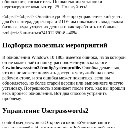
обновления, согласитесь. По окончании установки
перезагрузите компьютер. 25. Пользуйтесь!
<object><object> Онлайн-курс Все про управленческий учет:
для бухгалтера, директора и ИПУчим показывать владельцам
бизнеса, куда уходят их деньги и как заработать их больше
</object>
Записаться
7410
12350 ₽ –40%
Подборка полезных мероприятий
В обновлении Windows 10 1803 имеется ошибка, из-за которой
он не может найти папку, расположенную в каталоге
C:windowssystem32config/systemprofile.
Ошибка делает так,
что вы не можете получить доступ к чему-либо на своем
рабочем столе, и эта ошибка может появиться, если вы
обновляетесь из более старой версии или выполняете чистую
установку. Погрешность возникает после того, как вы прошли
весь процесс обновления. Вот два способа устранить
проблему.
Управление Userpasswords2
control userpasswords2
Откроется окно «Учетные записи
пользователей». Нажмите кнопку «Добавить» и добавьте