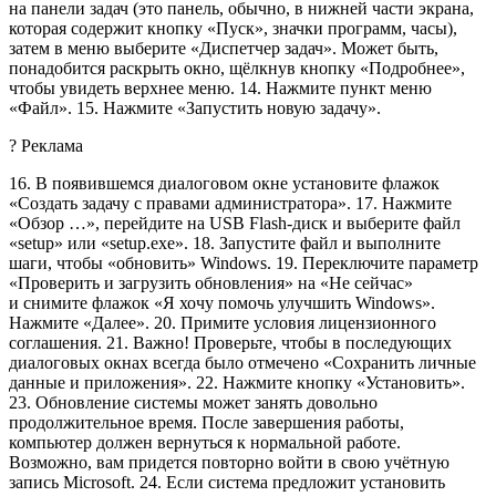
на панели задач (это панель, обычно, в нижней части экрана,
которая содержит кнопку «Пуск», значки программ, часы),
затем в меню выберите «Диспетчер задач». Может быть,
понадобится раскрыть окно, щёлкнув кнопку «Подробнее»,
чтобы увидеть верхнее меню. 14. Нажмите пункт меню
«Файл». 15. Нажмите «Запустить новую задачу».
?
Реклама
16. В появившемся диалоговом окне установите флажок
«Создать задачу с правами администратора». 17. Нажмите
«Обзор …», перейдите на USB Flash-диск и выберите файл
«setup» или «setup.exe». 18. Запустите файл и выполните
шаги, чтобы «обновить» Windows. 19. Переключите параметр
«Проверить и загрузить обновления» на «Не сейчас»
и снимите флажок «Я хочу помочь улучшить Windows».
Нажмите «Далее». 20. Примите условия лицензионного
соглашения. 21. Важно! Проверьте, чтобы в последующих
диалоговых окнах всегда было отмечено «Сохранить личные
данные и приложения». 22. Нажмите кнопку «Установить».
23. Обновление системы может занять довольно
продолжительное время. После завершения работы,
компьютер должен вернуться к нормальной работе.
Возможно, вам придется повторно войти в свою учётную
запись Microsoft. 24. Если система предложит установить