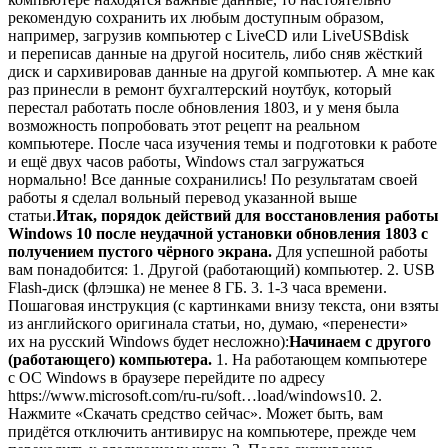
рекомендую сохранить их любым доступным образом,
например, загрузив компьютер с LiveCD или LiveUSBdisk
и переписав данные на другой носитель, либо сняв жёсткий
диск и сархивировав данные на другой компьютер. А мне как
раз принесли в ремонт бухгалтерский ноутбук, который
перестал работать после обновления 1803, и у меня была
возможность попробовать этот рецепт на реальном
компьютере. После часа изучения темы и подготовки к работе
и ещё двух часов работы, Windows стал загружаться
нормально! Все данные сохранились! По результатам своей
работы я сделал вольный перевод указанной выше
статьи.
Итак, порядок действий для восстановления работы
Windows 10 после неудачной установки обновления 1803 с
получением пустого чёрного экрана.
Для успешной работы
вам понадобится: 1. Другой (работающий) компьютер. 2. USB
Flash-диск (флэшка) не менее 8 ГБ. 3. 1-3 часа времени.
Пошаговая инструкция (с картинками внизу текста, они взяты
из английского оригинала статьи, но, думаю, «перенести»
их на русский Windows будет несложно):
Начинаем с другого
(работающего) компьютера.
1. На работающем компьютере
с ОС Windows в браузере перейдите по адресу
https://www.microsoft.com/ru-ru/soft…load/windows10. 2.
Нажмите «Скачать средство сейчас». Может быть, вам
придётся отключить антивирус на компьютере, прежде чем