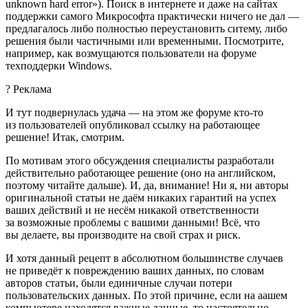
unknown hard error»). Поиск в интернете и даже на сайтах
поддержки самого Микрософта практически ничего не дал —
предлагалось либо полностью переустановить ситему, либо
решения были частичными или временными. Посмотрите,
например, как возмущаются пользователи на форуме
техподдерки Windows.
?
Реклама
И тут подвернулась удача — на этом же форуме кто-то
из пользователей опубликовал ссылку на работающее
решение! Итак, смотрим.
По мотивам этого обсуждения специалисты разработали
действительно работающее решение (оно на английском,
поэтому читайте дальше). И, да, внимание! Ни я, ни авторы
оригинальной статьи не даём никаких гарантий на успех
ваших действий и не несём никакой ответственности
за возможные проблемы с вашими данными! Всё, что
вы делаете, вы производите на свой страх и риск.
И хотя данный рецепт в абсолютном большинстве случаев
не приведёт к повреждению ваших данных, по словам
авторов статьи, были единичные случаи потери
пользовательских данных. По этой причине, если на аашем
компьютере находятся важные данные, то настоятельно