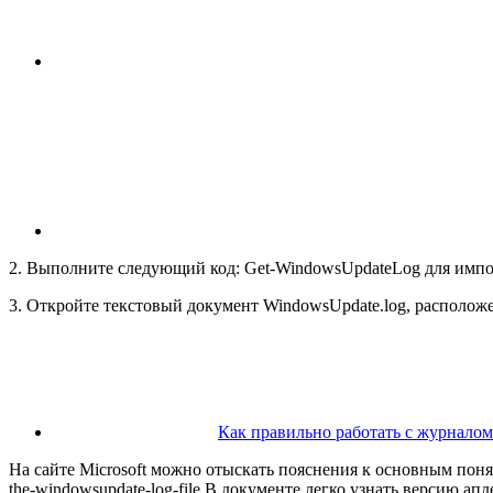
2. Выполните следующий код:
Get-WindowsUpdateLog
для импо
3. Откройте текстовый документ
WindowsUpdate.log
, располож
Как правильно работать с журналом
На сайте Microsoft можно отыскать пояснения к основным поняти
the-windowsupdate-log-file В документе легко узнать версию апд