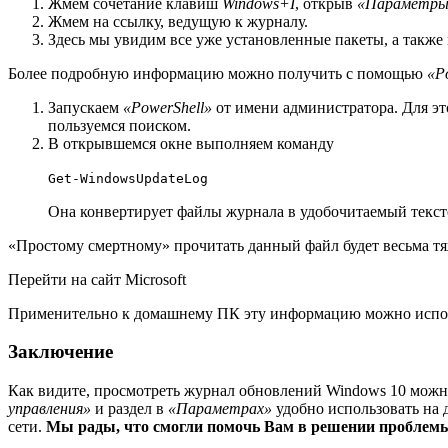
Жмем сочетание клавиш
Windows+I
, открыв
«Параметры
Жмем на ссылку, ведущую к журналу.
Здесь мы увидим все уже установленные пакеты, а такж
Более подробную информацию можно получить с помощью
«P
Запускаем
«PowerShell»
от имени администратора. Для 
пользуемся поиском.
В открывшемся окне выполняем команду
Get-WindowsUpdateLog
Она конвертирует файлы журнала в удобочитаемый тексто
«Простому смертному» прочитать данный файл будет весьма тяж
Перейти на сайт Microsoft
Применительно к домашнему ПК эту информацию можно исполь
Заключение
Как видите, просмотреть журнал обновлений Windows 10 можн
управления»
и раздел в
«Параметрах»
удобно использовать на
сети.
Мы рады, что смогли помочь Вам в решении проблем