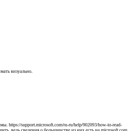
мать визуально.
ttps://support.microsoft.com/ru-ru/help/902093/how-to-read-
ить, ведь сведения о большинстве из них есть на microsoft.com.