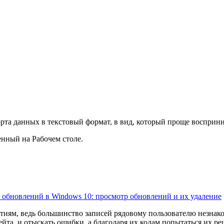
рта данных в текстовый формат, в вид, который проще восприни
енный на Рабочем столе.
 обновлений в Windows 10: просмотр обновлений и их удаление
ям, ведь большинство записей рядовому пользователю незнакомы. h
ейта, и отыскать ошибки, а благодаря их кодам попытаться их реш