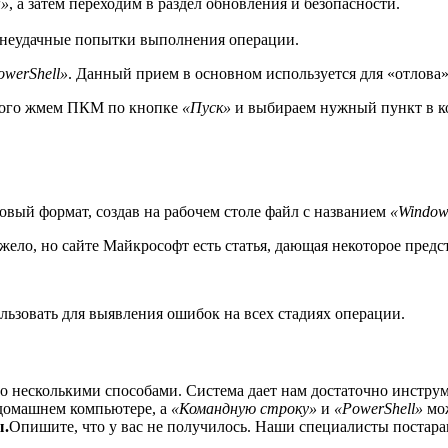
»
, а затем переходим в раздел обновления и безопасности.
е неудачные попытки выполнения операции.
owerShell»
. Данный прием в основном используется для «отлова
этого жмем ПКМ по кнопке
«Пуск»
и выбираем нужный пункт в ко
вый формат, создав на рабочем столе файл с названием
«Window
ело, но сайте Майкрософт есть статья, дающая некоторое предст
зовать для выявления ошибок на всех стадиях операции.
о несколькими способами. Система дает нам достаточно инстру
 домашнем компьютере, а
«Командную строку»
и
«PowerShell»
мож
ы.
Опишите, что у вас не получилось.
Наши специалисты постараю