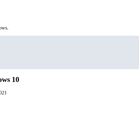
ows.
ows 10
2021