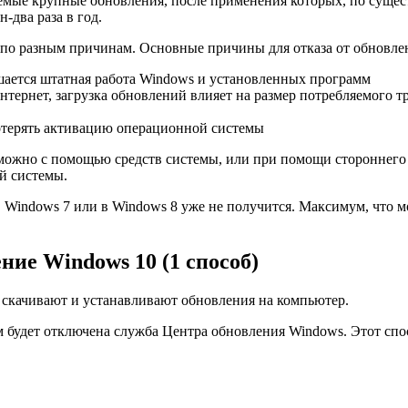
мые крупные обновления, после применения которых, по существ
два раза в год.
ы по разным причинам. Основные причины для отказа от обновле
ушается штатная работа Windows и установленных программ
нтернет, загрузка обновлений влияет на размер потребляемого т
потерять активацию операционной системы
ожно с помощью средств системы, или при помощи стороннего с
й системы.
в Windows 7 или в Windows 8 уже не получится. Максимум, что
ие Windows 10 (1 способ)
 скачивают и устанавливают обновления на компьютер.
будет отключена служба Центра обновления Windows. Этот спосо