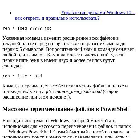
Управление дисками Windows 10 –
как открыть и правильно использовать?
ren *.jpeg ?????.jpg
Указанная команда изменит расширение всех файлов в
текущей папке с jpeg на jpg, а также сократит их имена до
первых 5 символов. Вопросительный знак в команде означает
любой один символ. Команда может выдать ошибку, если
первые пять букв в имени двух и более файлов будут
совпадать.
ren * file-*.old
Команда переименует все без исключения файлы в папке и
приведет их к виду:
file-старое_имя_файла.old
(старое
расширение при этом исчезнет).
Массовое переименование файлов в PowerShell
Еще один инструмент Windows, который может быть
использован для массового переименования файлов и папок
— Windows PowerShell. Самый быстрый способ его запуска —
использовать поиск в меню пуск (панели задач) или, если у