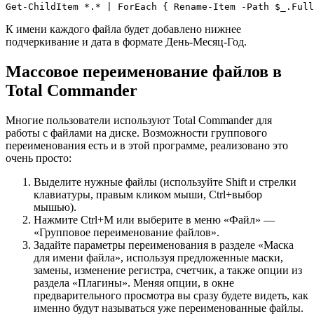
Get-ChildItem *.* | ForEach { Rename-Item -Path $_.Full
К имени каждого файла будет добавлено нижнее
подчеркивание и дата в формате День-Месяц-Год.
Массовое переименование файлов в
Total Commander
Многие пользователи используют Total Commander для
работы с файлами на диске. Возможности группового
переименования есть и в этой программе, реализовано это
очень просто:
Выделите нужные файлы (используйте Shift и стрелки
клавиатуры, правым кликом мыши, Ctrl+выбор
мышью).
Нажмите Ctrl+M или выберите в меню «Файл» —
«Групповое переименование файлов».
Задайте параметры переименования в разделе «Маска
для имени файла», используя предложенные маски,
замены, изменение регистра, счетчик, а также опции из
раздела «Плагины». Меняя опции, в окне
предварительного просмотра вы сразу будете видеть, как
именно будут называться уже переименованные файлы.