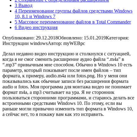
3 Вывод
4 Переименование группы файлов средствами Windows
10, 8.1 и Windows 7
5 Массовое переименование файлов в Total Commander
6 Видео инструкция
Опубликовано: 29.12.2018
Обновлено: 15.01.2019
Категория:
Инструкции windows
Автор: myWEBpc
Делал недавно видео инструкцию и столкнулся с ситуацией,
когда я не смог сменить расширение аудио файла “.m4a” в
“.mp3” привычным мне способом. Обычно в Windows 10 есть
параметр, который показывает после имен файлов – тип
формата, к примеру, audio.m4a или fotos.png. Но у меня они
показывались как обычные записи без расширения формата
audio и fotos. Моя программа для монтажа видео не понимает
формат m4a, а mp3 считывает на ура. Я не сторонник
пользоваться сторонними программами, и стараюсь делать все
встроенными средствами Windows 10. По этому, если вы
раньше могли привычно изменить тип формата в Windows 10,
а сейчас нет, то я покажу вам как это исправить.