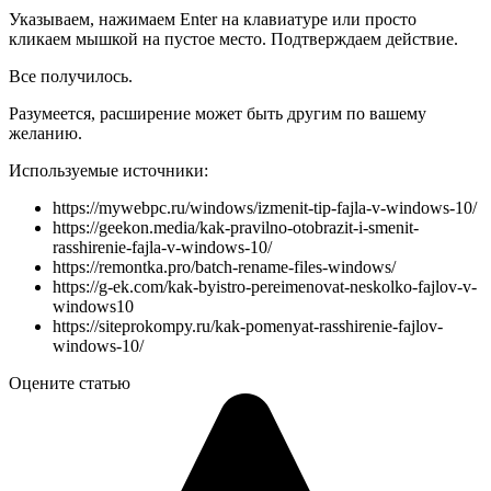
Указываем, нажимаем Enter на клавиатуре или просто
кликаем мышкой на пустое место. Подтверждаем действие.
Все получилось.
Разумеется, расширение может быть другим по вашему
желанию.
Используемые источники:
https://mywebpc.ru/windows/izmenit-tip-fajla-v-windows-10/
https://geekon.media/kak-pravilno-otobrazit-i-smenit-
rasshirenie-fajla-v-windows-10/
https://remontka.pro/batch-rename-files-windows/
https://g-ek.com/kak-byistro-pereimenovat-neskolko-fajlov-v-
windows10
https://siteprokompy.ru/kak-pomenyat-rasshirenie-fajlov-
windows-10/
Оцените статью