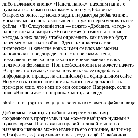
либо нажимаем кнопку «Панель папок», находим папку с
нужными файлами и нажимаем кнопку «Добавить».
Откроется окно, где можно задать параметры добавления: в
моем случае всё оставляю как есть: нужно переименовать все
файлы. </li>Следующий этап — нажать «Добавить метод» в
панели слева и выбрать «Новое имя» (возможны и иные
методы, о них далее), чтобы определить, как именно будут
переименовываться файлы. Здесь начинается самое
интересное. В качестве новых имен файлов мы можем
использовать предопределенные в программе теги,
позволяющие легко подставлять в новые имена файлов
нужную информацию. При необходимости вы можете нажать
«Справка по тегам», чтобы получить более подробную
информацию (правда, на английском) на официальном сайте.
Но уже из краткого описания каждого тега должно быть
примерно ясно, что именно они означают. Например, если в
поле «Новое имя» в настройках метода я введу:
photo-<in.jpg>то получу в результате имена файлов вида 
Добавляемые методы (шаблоны переименования)
сохраняются в программе, и вы можете выбирать нужный в
нужное время. При нажатии правой кнопкой мыши по
названию шаблона можно изменить его описание, например
«Для фото», «Для архивов» и как угодно ещё. С шаблонов,