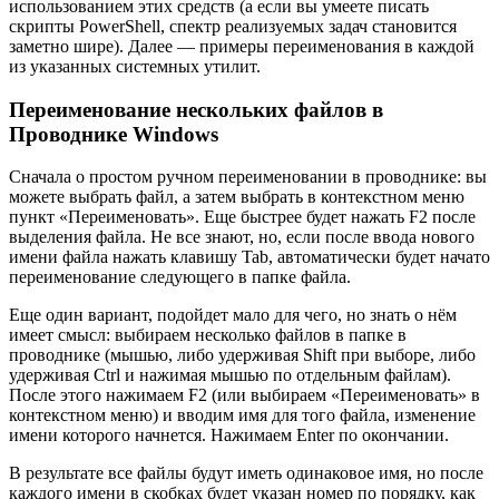
использованием этих средств (а если вы умеете писать
скрипты PowerShell, спектр реализуемых задач становится
заметно шире). Далее — примеры переименования в каждой
из указанных системных утилит.
Переименование нескольких файлов в
Проводнике Windows
Сначала о простом ручном переименовании в проводнике: вы
можете выбрать файл, а затем выбрать в контекстном меню
пункт «Переименовать». Еще быстрее будет нажать F2 после
выделения файла. Не все знают, но, если после ввода нового
имени файла нажать клавишу Tab, автоматически будет начато
переименование следующего в папке файла.
Еще один вариант, подойдет мало для чего, но знать о нём
имеет смысл: выбираем несколько файлов в папке в
проводнике (мышью, либо удерживая Shift при выборе, либо
удерживая Ctrl и нажимая мышью по отдельным файлам).
После этого нажимаем F2 (или выбираем «Переименовать» в
контекстном меню) и вводим имя для того файла, изменение
имени которого начнется. Нажимаем Enter по окончании.
В результате все файлы будут иметь одинаковое имя, но после
каждого имени в скобках будет указан номер по порядку, как