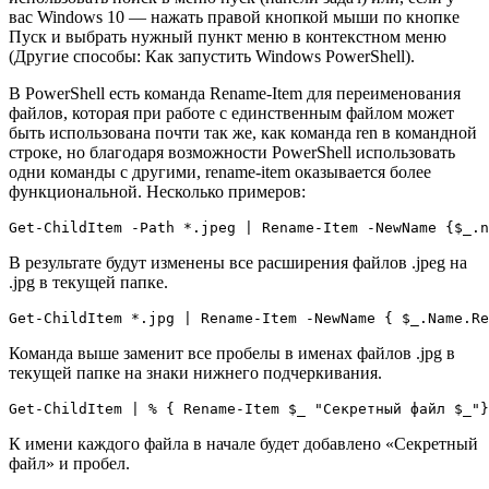
вас Windows 10 — нажать правой кнопкой мыши по кнопке
Пуск и выбрать нужный пункт меню в контекстном меню
(Другие способы: Как запустить Windows PowerShell).
В PowerShell есть команда Rename-Item для переименования
файлов, которая при работе с единственным файлом может
быть использована почти так же, как команда ren в командной
строке, но благодаря возможности PowerShell использовать
одни команды с другими, rename-item оказывается более
функциональной. Несколько примеров:
Get-ChildItem -Path *.jpeg | Rename-Item -NewName {$_.n
В результате будут изменены все расширения файлов .jpeg на
.jpg в текущей папке.
Get-ChildItem *.jpg | Rename-Item -NewName { $_.Name.Re
Команда выше заменит все пробелы в именах файлов .jpg в
текущей папке на знаки нижнего подчеркивания.
Get-ChildItem | % { Rename-Item $_ "Секретный файл $_"}
К имени каждого файла в начале будет добавлено «Секретный
файл» и пробел.