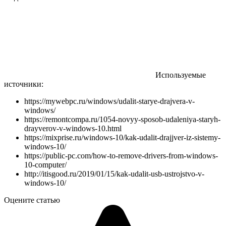
Используемые
источники:
https://mywebpc.ru/windows/udalit-starye-drajvera-v-
windows/
https://remontcompa.ru/1054-novyy-sposob-udaleniya-staryh-
drayverov-v-windows-10.html
https://mixprise.ru/windows-10/kak-udalit-drajjver-iz-sistemy-
windows-10/
https://public-pc.com/how-to-remove-drivers-from-windows-
10-computer/
http://itisgood.ru/2019/01/15/kak-udalit-usb-ustrojstvo-v-
windows-10/
Оцените статью