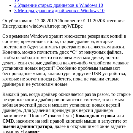
2 Удаление старых драйверов в Windows 10
3 Методы удаления драйверов в Windows 10
Опубликовано: 12.08.2017
Обновлено: 01.11.2020
Категория:
Инструкции windows
Автор: myWEBpc
Со временем Windows хранит множества резервных копий в
системе, временные файлы, старые драйвера, которые
постепенно будут занимать пространство на жестком диски.
Конечно, можно
почистить диск “C” от ненужных файлов
,
чтобы освободить место на вашем жестком диске, но что
делать, если старые драйвера какого-либо устройства мешают
установки новых версий? Особенно проблемы вызывают
беспроводные мыши, клавиатуры и другие USB устройства,
которые не хотят иногда работать, пока не удалим старые
драйвера и не установим новые.
Каждый раз, когда драйвер обновляется раз за разом, то старые
резервные копии драйверов остаются в системе, тем самым
забивая жесткий диск и мешают установки новых версий
драйвера. Для удаления предыдущих версий драйвера
напишите в “Поиске” (около Пуск)
Командная строка
или
CMD
, нажмите на ней правой кнопкой мыши и запустите от
имени администратора
, далее в открывшимся окне задайте
команду
.
cleanmgr