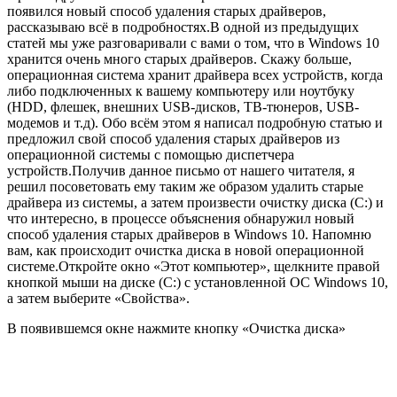
появился новый способ удаления старых драйверов,
рассказываю всё в подробностях.В одной из предыдущих
статей мы уже разговаривали с вами о том, что в Windows 10
хранится очень много старых драйверов. Скажу больше,
операционная система хранит драйвера всех устройств, когда
либо подключенных к вашему компьютеру или ноутбуку
(HDD, флешек, внешних USB-дисков, ТВ-тюнеров,
USB-
модемов
и т.д). Обо всём этом я написал подробную статью и
предложил свой способ удаления старых драйверов из
операционной системы с помощью диспетчера
устройств.Получив данное письмо от нашего читателя, я
решил посоветовать ему таким же образом удалить старые
драйвера из системы, а затем произвести очистку диска (C:) и
что интересно, в процессе объяснения обнаружил новый
способ удаления старых драйверов в Windows 10. Напомню
вам, как происходит очистка диска в новой операционной
системе.Откройте окно «Этот компьютер», щелкните правой
кнопкой мыши на диске (
C:) с установленной
ОС Windows 10,
а затем выберите
«
Свойства
»
.
В появившемся окне нажмите кнопку «Очистка диска»