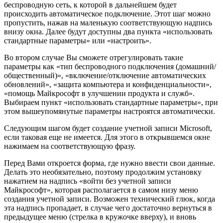
беспроводную сеть, к которой в дальнейшем будет
происходить автоматическое подключение. Этот шаг можно
пропустить, нажав на маленькую соответствующую надпись
внизу окна. Далее будут доступны два пункта «использовать
стандартные параметры» или «настроить».
Во втором случае Вы сможете отрегулировать такие
параметры как «тип беспроводного подключения (домашний/
общественный)», «включение/отключение автоматических
обновлений», «защита компьютера и конфиденциальности»,
«помощь Майкрософт в улучшении продукта и служб».
Выбираем пункт «использовать стандартные параметры», при
этом вышеупомянутые параметры настроятся автоматически.
Следующим шагом будет создание учетной записи Microsoft,
если таковая еще не имеется. Для этого в открывшемся окне
нажимаем на соответствующую фразу.
Перед Вами откроется форма, где нужно ввести свои данные.
Делать это необязательно, поэтому продолжим установку
нажатием на надпись «войти без учетной записи
Майкрософт», которая располагается в самом низу меню
создания учетной записи. Возможен технический глюк, когда
эта надпись пропадает, в случае чего достаточно вернуться в
предыдущее меню (стрелка в кружочке вверху), и вновь