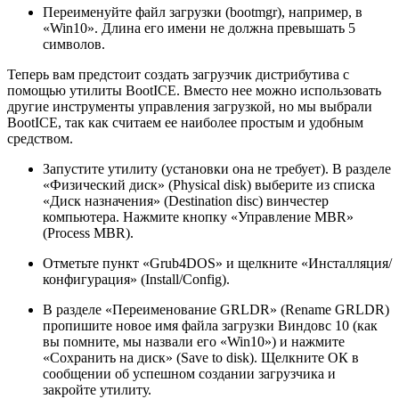
Переименуйте файл загрузки (bootmgr), например, в
«Win10». Длина его имени не должна превышать 5
символов.
Теперь вам предстоит создать загрузчик дистрибутива с
помощью утилиты BootICE. Вместо нее можно использовать
другие инструменты управления загрузкой, но мы выбрали
BootICE, так как считаем ее наиболее простым и удобным
средством.
Запустите утилиту (установки она не требует). В разделе
«Физический диск» (Physical disk) выберите из списка
«Диск назначения» (Destination disc) винчестер
компьютера. Нажмите кнопку «Управление MBR»
(Process MBR).
Отметьте пункт «Grub4DOS» и щелкните «Инсталляция/
конфигурация» (Install/Config).
В разделе «Переименование GRLDR» (Rename GRLDR)
пропишите новое имя файла загрузки Виндовс 10 (как
вы помните, мы назвали его «Win10») и нажмите
«Сохранить на диск» (Save to disk). Щелкните ОК в
сообщении об успешном создании загрузчика и
закройте утилиту.