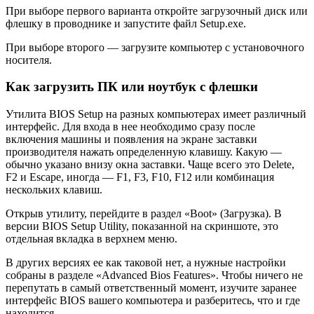
При выборе первого варианта откройте загрузочный диск или
флешку в проводнике и запустите файл Setup.exe.
При выборе второго — загрузите компьютер с установочного
носителя.
Как загрузить ПК или ноутбук с флешки
Утилита BIOS Setup на разных компьютерах имеет различный
интерфейс. Для входа в нее необходимо сразу после
включения машины и появления на экране заставки
производителя нажать определенную клавишу. Какую —
обычно указано внизу окна заставки. Чаще всего это Delete,
F2 и Escape, иногда — F1, F3, F10, F12 или комбинация
нескольких клавиш.
Открыв утилиту, перейдите в раздел «Boot» (Загрузка). В
версии BIOS Setup Utility, показанной на скриншоте, это
отдельная вкладка в верхнем меню.
В других версиях ее как таковой нет, а нужные настройки
собраны в разделе «Advanced Bios Features». Чтобы ничего не
перепутать в самый ответственный момент, изучите заранее
интерфейс BIOS вашего компьютера и разберитесь, что и где
находится.