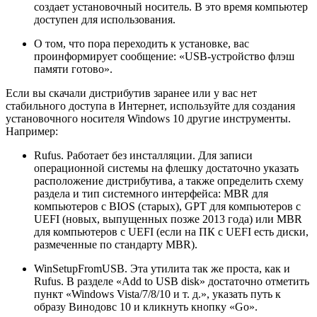
создает установочный носитель. В это время компьютер
доступен для использования.
О том, что пора переходить к установке, вас
проинформирует сообщение: «USB-устройство флэш
памяти готово».
Если вы скачали дистрибутив заранее или у вас нет
стабильного доступа в Интернет, используйте для создания
установочного носителя Windows 10 другие инструменты.
Например:
Rufus. Работает без инсталляции. Для записи
операционной системы на флешку достаточно указать
расположение дистрибутива, а также определить схему
раздела и тип системного интерфейса: MBR для
компьютеров с BIOS (старых), GPT для компьютеров с
UEFI (новых, выпущенных позже 2013 года) или MBR
для компьютеров с UEFI (если на ПК с UEFI есть диски,
размеченные по стандарту MBR).
WinSetupFromUSB. Эта утилита так же проста, как и
Rufus. В разделе «Add to USB disk» достаточно отметить
пункт «Windows Vista/7/8/10 и т. д.», указать путь к
образу Винодовс 10 и кликнуть кнопку «Go».