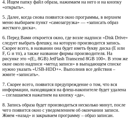
4. Ищем папку файл образа, нажимаем на него и на кнопку
«открыть».
5. Далее, когда снова появится окно программы, в верхнем
меню выбираем пункт «самозагрузка» — «записать образ
жесткого диска».
6. Перед Вами откроется окно, где возле надписи «Disk Drive»
следует выбрать флешку, на которую производится запись.
Скорее всего, в названии она будет иметь букву диска (E или
F, G и тп), а также название фирмы производителя. На
рисунке это «(Е;, 8GB) JetFlash Transcend 8GB 100». В этом же
окне около надписи «метод записи» в выпадающем списке
нужно указать «USB-HDD+». Выполнив все действия –
жмите «записать».
7. Скорее всего, появится предупреждение о том, что вся
информации, находящаяся на флеш-накопителе будет удалена
– соглашаемся нажатием на кнопку «да».
8. Запись образа будет производиться несколько минут, после
чего появится окно с уведомлением об окончании записи.
Жмем «назад» и закрываем программу – образ записан.