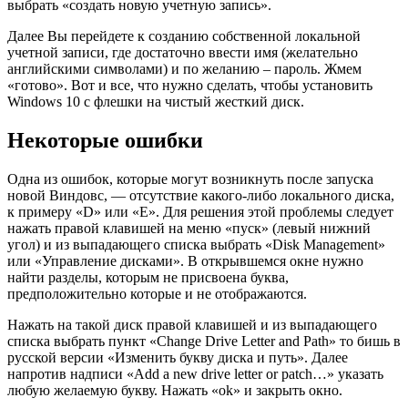
выбрать «создать новую учетную запись».
Далее Вы перейдете к созданию собственной локальной
учетной записи, где достаточно ввести имя (желательно
английскими символами) и по желанию – пароль. Жмем
«готово». Вот и все, что нужно сделать, чтобы установить
Windows 10 с флешки на чистый жесткий диск.
Некоторые ошибки
Одна из ошибок, которые могут возникнуть после запуска
новой Виндовс, — отсутствие какого-либо локального диска,
к примеру «D» или «E». Для решения этой проблемы следует
нажать правой клавишей на меню «пуск» (левый нижний
угол) и из выпадающего списка выбрать «Disk Management»
или «Управление дисками». В открывшемся окне нужно
найти разделы, которым не присвоена буква,
предположительно которые и не отображаются.
Нажать на такой диск правой клавишей и из выпадающего
списка выбрать пункт «Change Drive Letter and Path» то бишь в
русской версии «Изменить букву диска и путь». Далее
напротив надписи «Add a new drive letter or patch…» указать
любую желаемую букву. Нажать «ok» и закрыть окно.