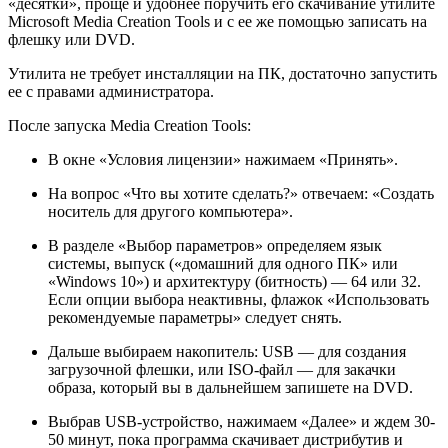
«десятки», проще и удобнее поручить его скачивание утилите
Microsoft Media Creation Tools и с ее же помощью записать на
флешку или DVD.
Утилита не требует инсталляции на ПК, достаточно запустить
ее с правами администратора.
После запуска Media Creation Tools:
В окне «Условия лицензии» нажимаем «Принять».
На вопрос «Что вы хотите сделать?» отвечаем: «Создать
носитель для другого компьютера».
В разделе «Выбор параметров» определяем язык
системы, выпуск («домашний для одного ПК» или
«Windows 10») и архитектуру (битность) — 64 или 32.
Если опции выбора неактивны, флажок «Использовать
рекомендуемые параметры» следует снять.
Дальше выбираем накопитель: USB — для создания
загрузочной флешки, или ISO-файл — для закачки
образа, который вы в дальнейшем запишете на DVD.
Выбрав USB-устройство, нажимаем «Далее» и ждем 30-
50 минут, пока программа скачивает дистрибутив и