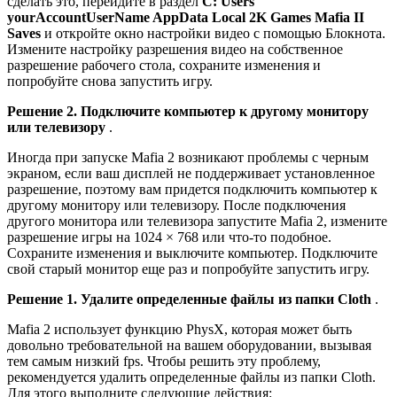
сделать это, перейдите в раздел
C: Users
yourAccountUserName AppData Local 2K Games Mafia II
Saves
и откройте окно настройки видео с помощью Блокнота.
Измените настройку разрешения видео на собственное
разрешение рабочего стола, сохраните изменения и
попробуйте снова запустить игру.
Решение 2. Подключите компьютер к другому монитору
или телевизору
.
Иногда при запуске Mafia 2 возникают проблемы с черным
экраном, если ваш дисплей не поддерживает установленное
разрешение, поэтому вам придется подключить компьютер к
другому монитору или телевизору. После подключения
другого монитора или телевизора запустите Mafia 2, измените
разрешение игры на 1024 × 768 или что-то подобное.
Сохраните изменения и выключите компьютер. Подключите
свой старый монитор еще раз и попробуйте запустить игру.
Решение 1. Удалите определенные файлы из папки Cloth
.
Mafia 2 использует функцию PhysX, которая может быть
довольно требовательной на вашем оборудовании, вызывая
тем самым низкий fps. Чтобы решить эту проблему,
рекомендуется удалить определенные файлы из папки Cloth.
Для этого выполните следующие действия: