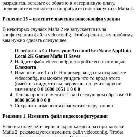
разрядится, вставьте ее обратно в материнскую плату,
подключите компьютер и попробуйте снова запустить Mafia 2.
Решение 15 – измените значения видеоконфигурации
В некоторых случаях Mafia 2 не запускается из-за
конфигурации файла videoconfig. Чтобы решить эту проблему,
вам нужно сделать следующее:
Перейдите в
C: Users yourAccountUserName AppData
Local 2K Games Mafia II Saves
.
Найдите файл videoconfig и откройте его с помощью
Блокнота
.
Измените все 1 на 0. Например, когда вы открываете
videoconfig, вы можете увидеть что-то вроде этого
(имейте в виду, что вы, вероятно, получите другие
значения):
0 0 1680 1051 1 0 0 0
Теперь просто измените 1 на 0 следующим образом:
0 0
0680 0050 0 0 0 0
Сохраните изменения и запустите игру заново.
Решение 1. Изменить файл видеоконфигурации
Если вы получаете черный экран каждый раз при запуске
Mafia 2, рекомендуется изменить файл videoconfig. Чтобы