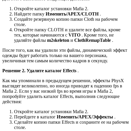
Откройте каталог установки Mafia 2.
Найдите папку
Изменить/APEX/CLOTH
.
Создайте резервную копию папки Cloth на рабочем
столе.
Откройте папку CLOTH и удалите все файлы, кроме
тех, которые начинаются с
VITO
. Кроме того, не
удаляйте файлы
m2skeleton
и
ClothRemapTable
.
После того, как вы удалили эти файлы, динамический эффект
одежды будет работать только на вашего персонажа,
увеличивая тем самым количество кадров в секунду.
Решение 2. Удалите каталог Effects
.
Как мы упоминали в предыдущем решении, эффекты PhysX
выглядят великолепно, но иногда приводят к падению fps в
Mafia 2. Если у вас низкий fps во время игры в Mafia 2,
попробуйте удалить каталог Effects, выполнив следующие
действия:
Откройте каталог установки Mafia 2.
Перейдите в каталог
Изменить/APEX/Эффекты
.
Сделайте копию папки Effects и сохраните ее на рабочем
столе.