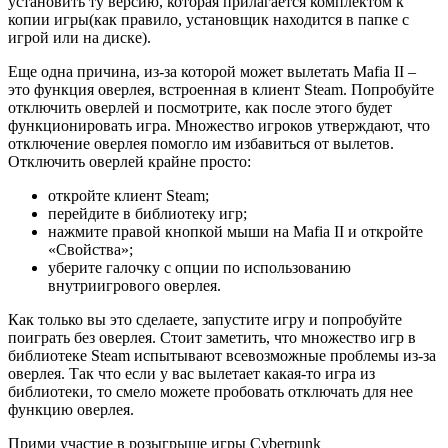
установить ту версию, которая прилагается комплектом к
копии игры(как правило, установщик находится в папке с
игрой или на диске).
Еще одна причина, из-за которой может вылетать Mafia II –
это функция оверлея, встроенная в клиент Steam. Попробуйте
отключить оверлей и посмотрите, как после этого будет
функционировать игра. Множество игроков утверждают, что
отключение оверлея помогло им избавиться от вылетов.
Отключить оверлей крайне просто:
откройте клиент Steam;
перейдите в библиотеку игр;
нажмите правой кнопкой мыши на Mafia II и откройте
«Свойства»;
уберите галочку с опции по использованию
внутриигрового оверлея.
Как только вы это сделаете, запустите игру и попробуйте
поиграть без оверлея. Стоит заметить, что множество игр в
библиотеке Steam испытывают всевозможные проблемы из-за
оверлея. Так что если у вас вылетает какая-то игра из
библиотеки, то смело можете пробовать отключать для нее
функцию оверлея.
Прими участие в розыгрыше игры Cyberpunk