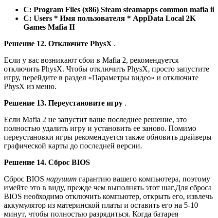
C: Program Files (x86) Steam steamapps common mafia ii
C: Users * Имя пользователя * AppData Local 2K
Games Mafia II
Решение 12. Отключите PhysX
.
Если у вас возникают сбои в Mafia 2, рекомендуется
отключить PhysX. Чтобы отключить PhysX, просто запустите
игру, перейдите в раздел «Параметры видео» и отключите
PhysX из меню.
Решение 13. Переустановите игру
.
Если Mafia 2 не запустит ваше последнее решение, это
полностью удалить игру и установить ее заново. Помимо
переустановки игры рекомендуется также обновить драйверы
графической карты до последней версии.
Решение 14. Сброс BIOS
Сброс BIOS
нарушит
гарантию вашего компьютера, поэтому
имейте это в виду, прежде чем выполнять этот шаг.Для сброса
BIOS необходимо отключить компьютер, открыть его, извлечь
аккумулятор из материнской платы и оставить его на 5-10
минут, чтобы полностью разрядиться. Когда батарея