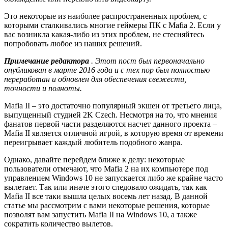
Это некоторые из наиболее распространенных проблем, с
которыми сталкивались многие геймеры ПК с Mafia 2. Если у
вас возникла какая-либо из этих проблем, не стесняйтесь
попробовать любое из наших решений.
Примечание редактора
. Этот пост был первоначально
опубликован в марте 2016 года и с тех пор был полностью
переработан и обновлен для обеспечения свежести,
точности и полноты.
Mafia II – это достаточно популярный экшен от третьего лица,
выпущенный студией 2K Czech. Несмотря на то, что мнения
фанатов первой части разделяются насчет данного проекта –
Mafia II является отличной игрой, в которую время от времени
переигрывает каждый любитель подобного жанра.
Однако, давайте перейдем ближе к делу: некоторые
пользователи отмечают, что Mafia 2 на их компьютере под
управлением Windows 10 не запускается либо же крайне часто
вылетает. Так или иначе этого следовало ожидать, так как
Mafia II все таки вышла целых восемь лет назад. В данной
статье мы рассмотрим с вами некоторые решения, которые
позволят вам запустить Mafia II на Windows 10, а также
сократить количество вылетов.