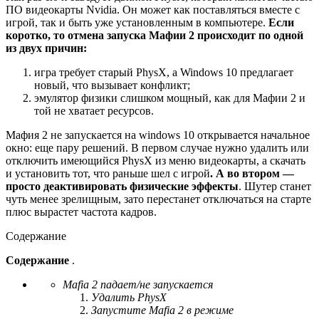
ПО видеокарты Nvidia. Он может как поставляться вместе с
игрой, так и быть уже установленным в компьютере.
Если
коротко, то отмена запуска Мафии 2 происходит по одной
из двух причин:
игра требует старый PhysX, а Windows 10 предлагает
новый, что вызывает конфликт;
эмулятор физики слишком мощный, как для Мафии 2 и
той не хватает ресурсов.
Мафия 2 не запускается на windows 10 открывается начальное
окно: еще пару решений. В первом случае нужно удалить или
отключить имеющийся PhysX из меню видеокарты, а скачать
и установить тот, что раньше шел с игрой
. А во втором —
просто деактивировать физические эффекты
. Шутер станет
чуть менее зрелищным, зато перестанет отключаться на старте
плюс вырастет частота кадров.
Содержание
Содержание
.
Mafia 2 падает/не запускается
Удалить PhysX
Запустите Mafia 2 в режиме