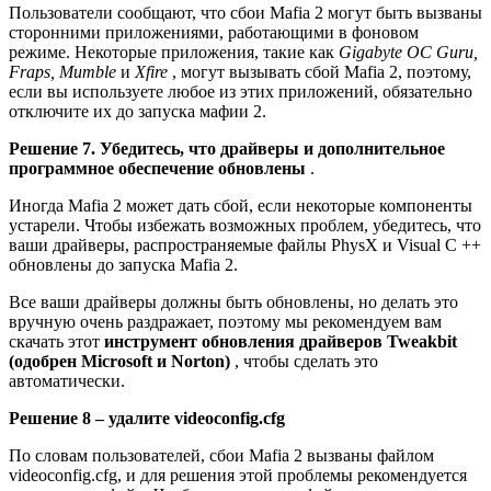
Пользователи сообщают, что сбои Mafia 2 могут быть вызваны
сторонними приложениями, работающими в фоновом
режиме. Некоторые приложения, такие как
Gigabyte OC Guru,
Fraps, Mumble
и
Xfire
, могут вызывать сбой Mafia 2, поэтому,
если вы используете любое из этих приложений, обязательно
отключите их до запуска мафии 2.
Решение 7. Убедитесь, что драйверы и дополнительное
программное обеспечение обновлены
.
Иногда Mafia 2 может дать сбой, если некоторые компоненты
устарели. Чтобы избежать возможных проблем, убедитесь, что
ваши драйверы, распространяемые файлы PhysX и Visual C ++
обновлены до запуска Mafia 2.
Все ваши драйверы должны быть обновлены, но делать это
вручную очень раздражает, поэтому мы рекомендуем вам
скачать этот
инструмент обновления драйверов Tweakbit
(одобрен Microsoft и Norton)
, чтобы сделать это
автоматически.
Решение 8 – удалите videoconfig.cfg
По словам пользователей, сбои Mafia 2 вызваны файлом
videoconfig.cfg, и для решения этой проблемы рекомендуется