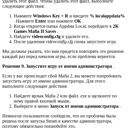
удалить этот файл. Чтобы удалить этот файл, выполните
следующие действия:
Нажмите
Windows Key + R
и введите
% localappdata%
. Нажмите
Enter
или нажмите
ОК
.
Когда откроется папка Appdata Local, перейдите в
2K
Games Mafia II Saves
.
Найдите
videoconfig.cfg
и удалите его.
После удаления
videoconfig.cfg
снова запустите игру.
Мы должны указать, что вам придется повторять это решение
каждый раз перед началом игры, если проблема вернется.
Решение 9. Запустите игру от имени администратора
.
Если у вас происходит сбой Mafia 2, вы можете попробовать
запустить игру от имени администратора. Для этого
выполните следующие действия:
Найдите ярлык Mafia 2 или файл .exe и щелкните по
нему правой кнопкой мыши.
Выберите в меню
Запуск от имени администратора
.
Немногие пользователи сообщили, что их проблема была
решена после запуска Steam в качестве администратора,
поэтому обязательно попробуйте это.