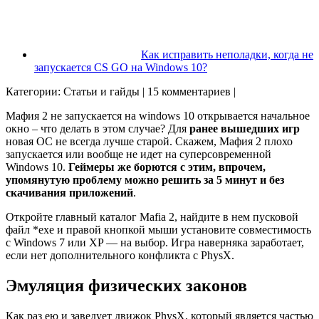
Как исправить неполадки, когда не
запускается CS GO на Windows 10?
Категории: Статьи и гайды | 15 комментариев |
Мафия 2 не запускается на windows 10 открывается начальное
окно – что делать в этом случае? Для
ранее вышедших игр
новая ОС не всегда лучше старой. Скажем, Мафия 2 плохо
запускается или вообще не идет на суперсовременной
Windows 10.
Геймеры же борются с этим, впрочем,
упомянутую проблему можно решить за 5 минут и без
скачивания приложений
.
Откройте главный каталог Mafia 2, найдите в нем пусковой
файл *exe и правой кнопкой мыши установите совместимость
с Windows 7 или XP — на выбор. Игра наверняка заработает,
если нет дополнительного конфликта с PhysX.
Эмуляция физических законов
Как раз ею и заведует движок PhysX, который является частью