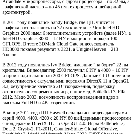
Arrandale микропроцессоры, с ядром процессора – по 32 нм, а
графической частью – по 45 нм техпроцессу и шейдерной
архитектурой.
В 2011 году появились Sandy Bridge, где ЦП, чипсет и
графика располагались на 32 нм кристалле. Чип Intel HD
Graphics 2000 имел 6 исполнительных устройств (далее ИУ), а
Intel HD Graphics 3000 – 12 ИУ и мощность порядка 100
GFLOPS. В тесте 3DMark Cloud Gate видеоускоритель
HD3000 показал результат в 3221, а UnigineHeaven – 213
баллов.
В 2012 году появились Ivy Bridge, имевшие “на борту” 22 нм
кристаллы. Видеоадаптер 2500 получил 6 ИУ, а 4000 – 16 ИУ
и производительностью 200 GFLOPS. Данные GPU получили
совместимость с актуальными версиями DirectX 11 и OpenGL
3.3, безупречное качество 2D изображения, поддержку
относительно современных игр, например, Battlefield 3, Fifa
2012, Metro 2033, возможность воспроизведения видео в
высоком Full HD и 4K разрешении.
В конце 2012 года ЦП Haswell оснащались видеоадаптерами
серий 4600, 4400, 4200 с 20 ИУ, 80 шейдерными процессорами
с поддержкой DirectX 11.1 и OpenGL 4.0. Игры Battlefield-3,
Dota 2, Crysis-2, F1-2011, Counter-Strike: Global Offensive,