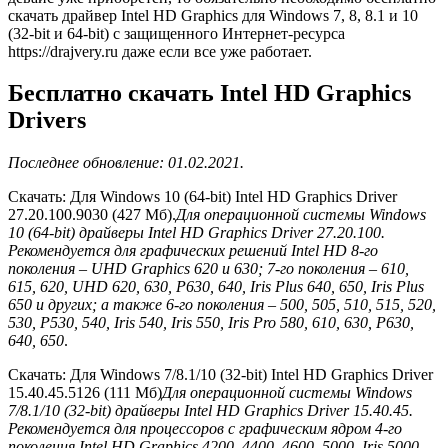
скачать драйвер Intel HD Graphics для Windows 7, 8, 8.1 и 10
(32-bit и 64-bit) с защищенного Интернет-ресурса
https://drajvery.ru даже если все уже работает.
Бесплатно скачать Intel HD Graphics
Drivers
Последнее обновление: 01.02.2021.
Скачать: Для Windows 10 (64-bit) Intel HD Graphics Driver
27.20.100.9030 (427 Mб).
Для операционной системы Windows
10 (64-bit) драйверы Intel HD Graphics Driver 27.20.100.
Рекомендуется для графических решений Intel HD 8-го
поколения – UHD Graphics 620 и 630; 7-го поколения – 610,
615, 620, UHD 620, 630, P630, 640, Iris Plus 640, 650, Iris Plus
650 и других; а также 6-го поколения – 500, 505, 510, 515, 520,
530, P530, 540, Iris 540, Iris 550, Iris Pro 580, 610, 630, P630,
640, 650
.
Скачать: Для Windows 7/8.1/10 (32-bit) Intel HD Graphics Driver
15.40.45.5126 (111 Mб)
Для операционной системы Windows
7/8.1/10 (32-bit) драйверы Intel HD Graphics Driver 15.40.45.
Рекомендуется для процессоров с графическим ядром 4-го
поколения Intel HD Graphics 4200, 4400, 4600, 5000, Iris 5000,