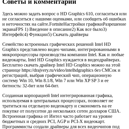
Советы и комментарии
Здесь можно задать вопрос о HD Graphics 610, согласиться или
не согласиться с нашими оценками, или сообщить об ошибках
и неточностях на сайте.FortniteНастройки графикиРазрешение
экранаFPS 1) Введение в описание2) Как все было3)
Интерфейс4) Функции5) Скачать драйверы
Семейство встроенных графических решений Intel HD
Graphics представлено видео чипами, интегрированными в
микропроцессоры производства компании Intel. Как и любые
видеокарты, Intel HD Graphics нуждается в видеодрайверах.
Бесплатно скачать драйвер Intel HD Graphics можно на этой
странице https://drajvery.ru/video/intelhdgraphics без СМСок и
регистраций, выбрав графический чип, операционную
систему Win 10, Win 8.1/8, Win 7 или Win XP SP 3 и ее
битность: 32-бит или 64-бит.
Созданная корпорацией Intel интегрированная графика,
используемая в центральных процессорах, позволяет не
тратиться на отдельную видеокарту и сэкономить на ее
покупке от полусотни до нескольких сотен долларов США.
Встроенная графика от Интел часто работает на уровне
бюджетных и средних PCI, AGP и PCI-X видеокарт.
Программисты создали драйверы для всех видеочипов под