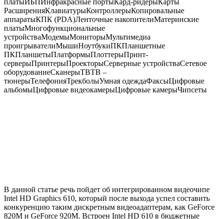
платы
ИБП
Инфракрасные порты
Кард-ридеры
Карты
Расширения
Клавиатуры
Контроллеры
Копировальные
аппараты
КПК (PDA)
Ленточные накопители
Материнские
платы
Многофункциональные
устройства
Модемы
Мониторы
Мультимедиа
проигрыватели
Мыши
Ноутбуки
ПК
Планшетные
ПК
Планшеты
Платформы
Плоттеры
Принт-
серверы
Принтеры
Проекторы
Серверные устройства
Сетевое
оборудование
Сканеры
ТВ
ТВ –
тюнеры
Телефония
Трекболы
Умная одежда
Факсы
Цифровые
альбомы
Цифровые видеокамеры
Цифровые камеры
Чипсеты
В данной статье речь пойдет об интегрированном видеочипе
Intel HD Graphics 610, который после выхода успел составить
конкуренцию таким дискретным видеоадаптерам, как GeForce
820M и GeForce 920M. Встроен Intel HD 610 в бюджетные