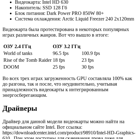
Видеокарта: Intel HD 630
Накопитель: SSD 128 Гб
Блок питания: Dark Power PRO 850W 80+
Система охлаждения: Arctic Liquid Freezer 240 2x120mm
Видеокарта была протестирована в некоторых популярных
играх различных жанров. Вот что вышло в итоге:
ОЗУ 2.4 ГГц
ОЗУ 3.2 ГГц
World of tanks
96.5 fps
100.9 fps
Rise of the Tomb Raider
18 fps
23 fps
DOOM
25 fps
30 fps
Во всех трех играх загруженность GPU составляла 100% как
до разгона, так и после, что неудивительно, учитывая
принадлежность видеокарты к интегрированным
энергосберегающим.
Драйверы
Драйвер для данной модели видеокарты можно найти на
официальном сайте Intel. Вот ссылка:
https://downloadcenter.intel.com/product/98910/Intel-HD-Graphics-
610. При этом доступны для скачивания дрова даже для