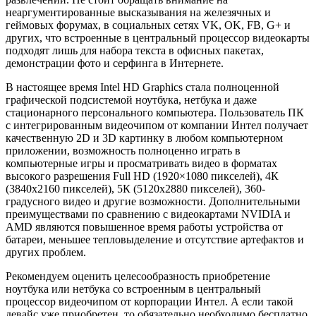
неаргументированные высказывания на железячных и
геймовых форумах, в социальных сетях VK, OK, FB, G+ и
других, что встроенные в центральный процессор видеокарты
подходят лишь для набора текста в офисных пакетах,
демонстрации фото и серфинга в Интернете.
В настоящее время Intel HD Graphics стала полноценной
графической подсистемой ноутбука, нетбука и даже
стационарного персонального компьютера. Пользователь ПК
с интегрированным видеочипом от компании Интел получает
качественную 2D и 3D картинку в любом компьютерном
приложении, возможность полноценно играть в
компьютерные игры и просматривать видео в форматах
высокого разрешения Full HD (1920×1080 пикселей), 4К
(3840х2160 пикселей), 5К (5120х2880 пикселей), 360-
градусного видео и другие возможности. Дополнительными
преимуществами по сравнению с видеокартами NVIDIA и
AMD являются повышенное время работы устройства от
батареи, меньшее тепловыделение и отсутствие артефактов и
других проблем.
Рекомендуем оценить целесообразность приобретение
ноутбука или нетбука со встроенным в центральный
процессор видеочипом от корпорации Интел. А если такой
девайс уже приобретен, то обязательно необходимо бесплатно