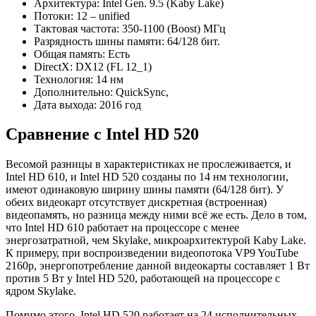
Архитектура: Intel Gen. 9.5 (Kaby Lake)
Потоки: 12 – unified
Тактовая частота: 350-1100 (Boost) МГц
Разрядность шины памяти: 64/128 бит.
Общая память: Есть
DirectX: DX12 (FL 12_1)
Технология: 14 нм
Дополнительно: QuickSync,
Дата выхода: 2016 год
Сравнение с Intel HD 520
Весомой разницы в характеристиках не прослеживается, и
Intel HD 610, и Intel HD 520 созданы по 14 нм технологии,
имеют одинаковую ширину шины памяти (64/128 бит). У
обеих видеокарт отсутствует дискретная (встроенная)
видеопамять, но разница между ними всё же есть. Дело в том,
что Intel HD 610 работает на процессоре с менее
энергозатратной, чем Skylake, микроархитектурой Kaby Lake.
К примеру, при воспроизведении видеопотока VP9 YouTube
2160p, энергопотребление данной видеокарты составляет 1 Вт
против 5 Вт у Intel HD 520, работающей на процессоре с
ядром Skylake.
Помимо этого, Intel HD 520 работает на 24 исполнительных