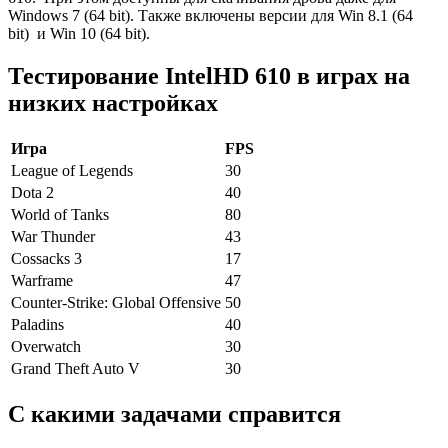
Windows 7 (64 bit). Также включены версии для Win 8.1 (64
bit) и Win 10 (64 bit).
Тестирование
Intel
HD
610 в играх на
низких настройках
Игра
FPS
League of Legends
30
Dota 2
40
World of Tanks
80
War Thunder
43
Cossacks 3
17
Warframe
47
Counter-Strike: Global Offensive
50
Paladins
40
Overwatch
30
Grand Theft Auto V
30
С какими задачами справится