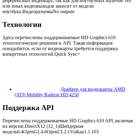
референсных видеокарт, так как для ноутбучных наличие тех
или иных видеовыходов зависит от модели
ноутбука.ВидеоразъемыNo outputs
Технологии
Здесь перечислены поддерживаемые HD Graphics 610
технологические решения и API. Такая информация
понадобится, если от видеокарты требуется поддержка
конкретных технологий.Quick Sync+
Драйвер для видеокарты AMD
(ATI) Mobility Radeon HD 4250
Поддержка API
Перечислены поддерживаемые HD Graphics 610 API, включая
их версии.DirectX12 (12_1)Шейдерная
модель6.4OpenGL4.6OpenCL2.1Vulkan1.1.103