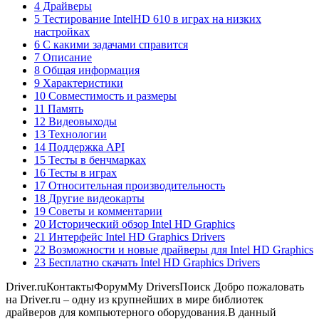
4 Драйверы
5 Тестирование IntelHD 610 в играх на низких
настройках
6 С какими задачами справится
7 Описание
8 Общая информация
9 Характеристики
10 Совместимость и размеры
11 Память
12 Видеовыходы
13 Технологии
14 Поддержка API
15 Тесты в бенчмарках
16 Тесты в играх
17 Относительная производительность
18 Другие видеокарты
19 Советы и комментарии
20 Исторический обзор Intel HD Graphics
21 Интерфейс Intel HD Graphics Drivers
22 Возможности и новые драйверы для Intel HD Graphics
23 Бесплатно скачать Intel HD Graphics Drivers
Driver.ruКонтактыФорумMy DriversПоиск Добро пожаловать
на Driver.ru – одну из крупнейших в мире библиотек
драйверов для компьютерного оборудования.В данный