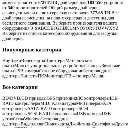
момент у нас есть
6’274’513
драйверов для
183’550
устройств
от
540
производителей.Общий размер драйверов,
размещённых на наших серверах составляет
377.65 TB
.Все
драйверы размещены на наших серверах и доступны для
бесплатного скачивания.
Выберите производителя вашего
оборудования.
0_9ABCDEFGHIJKLMNOPQRSTUVWXYZ
Выберите из списка категорию оборудования для загрузки
драйверов.
Популярные категории
Ноутбуки
Видеокарты
Принтеры
Материнские
платы
Многофункциональные устройства
Сканеры
Звуковые
платы
USB камеры
Сетевое оборудование
Беспроводные
адаптеры
Чипсеты
ПК
Мониторы
ТВ – тюнеры
Мыши
Все категории
BD/DVD/CD приводы
GPS приемники
IC контроллеры
IDE-
RAID контроллеры
MIDI-Клавиатуры
MP3 плееры
SATA
контроллеры
SATA-RAID контроллеры
SCSI
контроллеры
SCSI-RAID контроллеры
USB камеры
USB
устройства
Windows
Беспроводные
адаптеры
Видеозахват
Видеокарты
Джойстики
Диктофоны
Друго