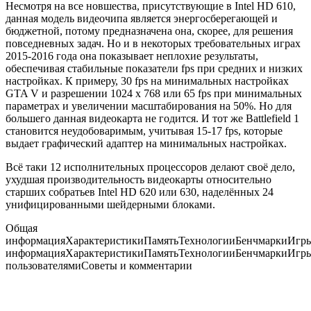
Несмотря на все новшества, присутствующие в Intel HD 610,
данная модель видеочипа является энергосберегающей и
бюджетной, потому предназначена она, скорее, для решения
повседневных задач. Но и в некоторых требовательных играх
2015-2016 года она показывает неплохие результаты,
обеспечивая стабильные показатели fps при средних и низких
настройках. К примеру, 30 fps на минимальных настройках
GTA V и разрешении 1024 x 768 или 65 fps при минимальных
параметрах и увеличении масштабирования на 50%. Но для
большего данная видеокарта не годится. И тот же Battlefield 1
становится неудобоваримым, учитывая 15-17 fps, которые
выдает графический адаптер на минимальных настройках.
Всё таки 12 исполнительных процессоров делают своё дело,
ухудшая производительность видеокарты относительно
старших собратьев Intel HD 620 или 630, наделённых 24
унифицированными шейдерными блоками.
Общая
информацияХарактеристикиПамятьТехнологииБенчмаркиИгр
информацияХарактеристикиПамятьТехнологииБенчмаркиИгр
пользователямиСоветы и комментарии