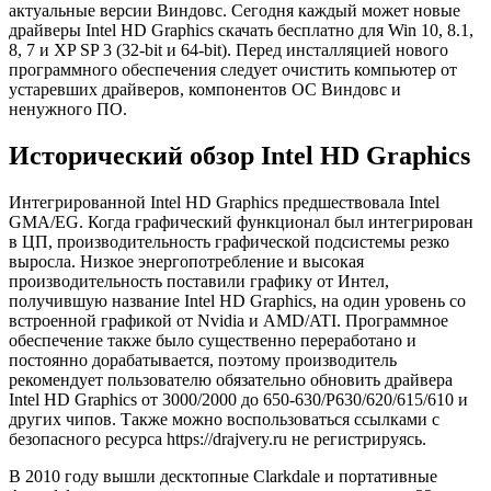
актуальные версии Виндовс. Сегодня каждый может новые
драйверы Intel HD Graphics скачать бесплатно для Win 10, 8.1,
8, 7 и XP SP 3 (32-bit и 64-bit). Перед инсталляцией нового
программного обеспечения следует очистить компьютер от
устаревших драйверов, компонентов ОС Виндовс и
ненужного ПО.
Исторический обзор Intel HD Graphics
Интегрированной Intel HD Graphics предшествовала Intel
GMA/EG. Когда графический функционал был интегрирован
в ЦП, производительность графической подсистемы резко
выросла. Низкое энергопотребление и высокая
производительность поставили графику от Интел,
получившую название Intel HD Graphics, на один уровень со
встроенной графикой от Nvidia и AMD/ATI. Программное
обеспечение также было существенно переработано и
постоянно дорабатывается, поэтому производитель
рекомендует пользователю обязательно обновить драйвера
Intel HD Graphics от 3000/2000 до 650-630/P630/620/615/610 и
других чипов. Также можно воспользоваться ссылками с
безопасного ресурса https://drajvery.ru не регистрируясь.
В 2010 году вышли десктопные Clarkdale и портативные