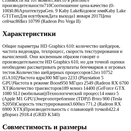
стоимости на тот момент.Место в рейтинге
производительности710Соотношение цена-качество (0-
100)0.86АрхитектураGen. 9 Kaby LakeКодовое имяKaby Lake
GT1ТипДля ноутбуковДата выхода1 января 2017Цена
сейчас86$из 10799 (Radeon Pro Vega II)
Характеристики
Общие параметры HD Graphics 610: количество шейдеров,
частота видеоядра, техпроцесс, скорость текстурирования и
вычислений. Они косвенным образом говорят о
производительности HD Graphics 610, но для точной оценки
необходимо рассматривать результаты бенчмарков и игровых
тестов.Количество шейдерных процессоров12из 10752
(GA102)Частота ядра300 МГциз 2233 (Playstation 5
GPU)Частота в режиме Boost950 МГциз 2549 (Radeon RX 6700
XT)Количество транзисторов189 млниз 14400 (GeForce GTX
1080 SLI (мобильная))Технологический процесс14 нмиз 5
(Apple M1 GPU)Энергопотребление (TDP)5 Втиз 900 (Tesla
S2050)Скорость текстурирования3.600из 771.2 (Radeon RX
6900 XTX)Производительность с плавающей точкой422.4
gflopsиз 2918.4 (GRID K340)
Совместимость и размеры