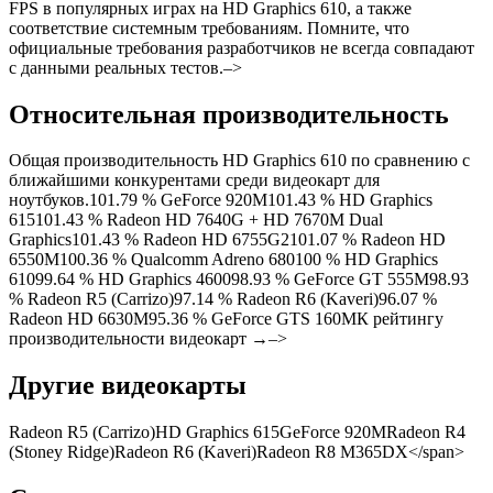
FPS в популярных играх на HD Graphics 610, а также
соответствие системным требованиям. Помните, что
официальные требования разработчиков не всегда совпадают
с данными реальных тестов.–>
Относительная производительность
Общая производительность HD Graphics 610 по сравнению с
ближайшими конкурентами среди видеокарт для
ноутбуков.101.79 % GeForce 920M101.43 % HD Graphics
615101.43 % Radeon HD 7640G + HD 7670M Dual
Graphics101.43 % Radeon HD 6755G2101.07 % Radeon HD
6550M100.36 % Qualcomm Adreno 680100 % HD Graphics
61099.64 % HD Graphics 460098.93 % GeForce GT 555M98.93
% Radeon R5 (Carrizo)97.14 % Radeon R6 (Kaveri)96.07 %
Radeon HD 6630M95.36 % GeForce GTS 160MК рейтингу
производительности видеокарт →–>
Другие видеокарты
Radeon R5 (Carrizo)
HD Graphics 615
GeForce 920M
Radeon R4
(Stoney Ridge)
Radeon R6 (Kaveri)
Radeon R8 M365DX
</span>