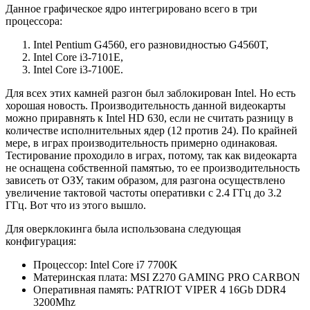
Данное графическое ядро интегрировано всего в три
процессора:
Intel Pentium G4560, его разновидностью G4560T,
Intel Core i3-7101E,
Intel Core i3-7100E.
Для всех этих камней разгон был заблокирован Intel. Но есть
хорошая новость. Производительность данной видеокарты
можно приравнять к Intel HD 630, если не считать разницу в
количестве исполнительных ядер (12 против 24). По крайней
мере, в играх производительность примерно одинаковая.
Тестирование проходило в играх, потому, так как видеокарта
не оснащена собственной памятью, то ее производительность
зависеть от ОЗУ, таким образом, для разгона осуществлено
увеличение тактовой частоты оперативки с 2.4 ГГц до 3.2
ГГц. Вот что из этого вышло.
Для оверклокинга была использована следующая
конфигурация:
Процессор: Intel Core i7 7700K
Материнская плата: MSI Z270 GAMING PRO CARBON
Оперативная память: PATRIOT VIPER 4 16Gb DDR4
3200Mhz