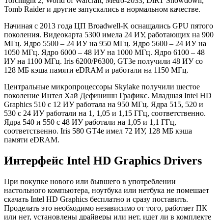
Torchlight 2, World of Warcraft, Metro-2033, DiRT Showdown,
Tomb Raider и другие запускались в нормальном качестве.
Начиная с 2013 года ЦП Broadwell-K оснащались GPU пятого
поколения. Видеокарта 5300 имела 24 ИУ, работающих на 900
МГц. Ядро 5500 – 24 ИУ на 950 МГц. Ядро 5600 – 24 ИУ на
1050 МГц. Ядро 6000 – 48 ИУ на 1000 МГц. Ядро 6100 – 48
ИУ на 1100 МГц. Iris 6200/P6300, GT3e получили 48 ИУ со
128 МБ кэша памяти eDRAM и работали на 1150 МГц.
Центральные микропроцессоры Skylake получили шестое
поколение Интел Хай Дефинишн Графикс. Младшая Intel HD
Graphics 510 с 12 ИУ работала на 950 МГц. Ядра 515, 520 и
530 с 24 ИУ работали на 1, 1,05 и 1,15 ГГц, соответственно.
Ядра 540 и 550 с 48 ИУ работали на 1,05 и 1,1 ГГц,
соответственно. Iris 580 GT4e имел 72 ИУ, 128 МБ кэша
памяти eDRAM.
Интерфейс Intel HD Graphics Drivers
При покупке нового или бывшего в употреблении
настольного компьютера, ноутбука или нетбука не помешает
скачать Intel HD Graphics бесплатно и сразу поставить.
Проделать это необходимо независимо от того, работает ПК
или нет, установлены драйверы или нет, идет ли в комплекте