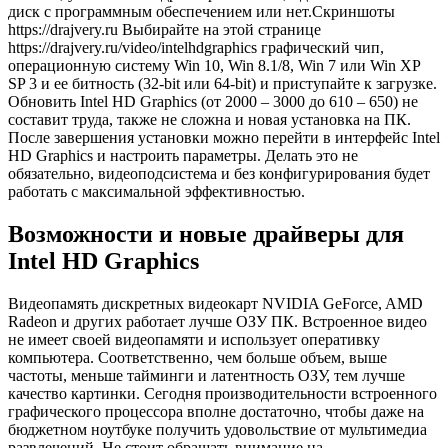
диск с программным обеспечением или нет.Скриншоты
https://drajvery.ru Выбирайте на этой странице
https://drajvery.ru/video/intelhdgraphics графический чип,
операционную систему Win 10, Win 8.1/8, Win 7 или Win XP
SP 3 и ее битность (32-bit или 64-bit) и приступайте к загрузке.
Обновить Intel HD Graphics (от 2000 – 3000 до 610 – 650) не
составит труда, также не сложна и новая установка на ПК.
После завершения установки можно перейти в интерфейс Intel
HD Graphics и настроить параметры. Делать это не
обязательно, видеоподсистема и без конфигурирования будет
работать с максимальной эффективностью.
Возможности и новые драйверы для
Intel HD Graphics
Видеопамять дискретных видеокарт NVIDIA GeForce, AMD
Radeon и других работает лучше ОЗУ ПК. Встроенное видео
не имеет своей видеопамяти и использует оперативку
компьютера. Соответственно, чем больше объем, выше
частоты, меньше тайминги и латентность ОЗУ, тем лучше
качество картинки. Сегодня производительности встроенного
графического процессора вполне достаточно, чтобы даже на
бюджетном ноутбуке получить удовольствие от мультимедиа
развлечений. Не стоит обращать внимание на