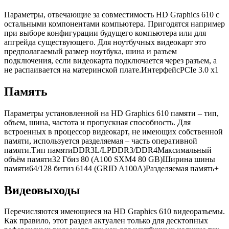
Параметры, отвечающие за совместимость HD Graphics 610 с
остальными компонентами компьютера. Пригодятся например
при выборе конфигурации будущего компьютера или для
апгрейда существующего. Для ноутбучных видеокарт это
предполагаемый размер ноутбука, шина и разъем
подключения, если видеокарта подключается через разъем, а
не распаивается на материнской плате.ИнтерфейсPCIe 3.0 x1
Память
Параметры установленной на HD Graphics 610 памяти – тип,
объем, шина, частота и пропускная способность. Для
встроенных в процессор видеокарт, не имеющих собственной
памяти, используется разделяемая – часть оперативной
памяти.Тип памятиDDR3L/LPDDR3/DDR4Максимальный
объём памяти32 Гбиз 80 (A100 SXM4 80 GB)Ширина шины
памяти64/128 битиз 6144 (GRID A100A)Разделяемая память+
Видеовыходы
Перечисляются имеющиеся на HD Graphics 610 видеоразъемы.
Как правило, этот раздел актуален только для десктопных