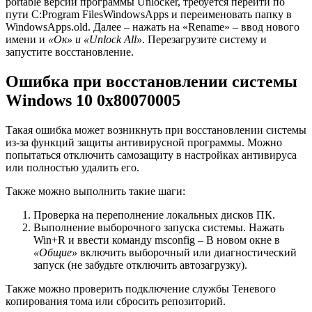
portable версии программы Unlocker, требуется перейти по
пути C:Program FilesWindowsApps и переименовать папку в
WindowsApps.old. Далее – нажать на «Rename» – ввод нового
имени и
«Ок» и «Unlock All»
. Перезагрузите систему и
запустите восстановление.
Ошибка при восстановлении системы
Windows 10 0x80070005
Такая ошибка может возникнуть при восстановлении системы
из-за функций защиты антивирусной программы. Можно
попытаться отключить самозащиту в настройках антивируса
или полностью удалить его.
Также можно выполнить такие шаги:
Проверка на переполнение локальных дисков ПК.
Выполнение выборочного запуска системы. Нажать
Win+R и ввести команду msconfig – В новом окне в
«Общие»
включить выборочный или диагностический
запуск (не забудьте отключить автозагрузку).
Также можно проверить подключение службы Теневого
копирования тома или сбросить репозиторий.