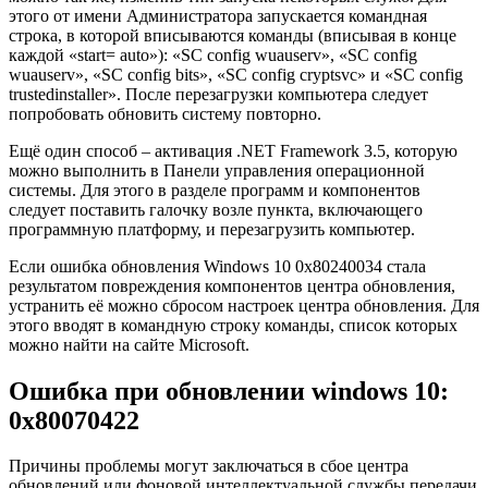
этого от имени Администратора запускается командная
строка, в которой вписываются команды (вписывая в конце
каждой «start= auto»): «SC config wuauserv», «SC config
wuauserv», «SC config bits», «SC config cryptsvc» и «SC config
trustedinstaller». После перезагрузки компьютера следует
попробовать обновить систему повторно.
Ещё один способ – активация .NET Framework 3.5, которую
можно выполнить в Панели управления операционной
системы. Для этого в разделе программ и компонентов
следует поставить галочку возле пункта, включающего
программную платформу, и перезагрузить компьютер.
Если ошибка обновления Windows 10 0x80240034 стала
результатом повреждения компонентов центра обновления,
устранить её можно сбросом настроек центра обновления. Для
этого вводят в командную строку команды, список которых
можно найти на сайте Microsoft.
Ошибка при обновлении windows 10:
0x80070422
Причины проблемы могут заключаться в сбое центра
обновлений или фоновой интеллектуальной службы передачи