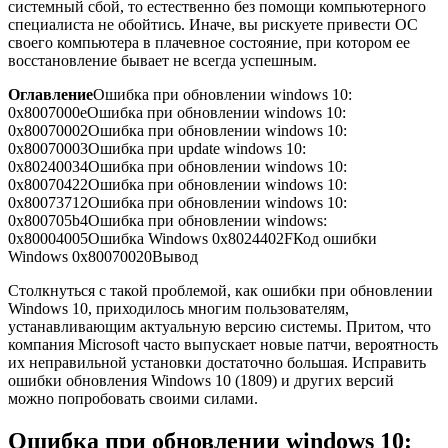
системный сбой, то естественно без помощи компьютерного
специалиста не обойтись. Иначе, вы рискуете привести ОС
своего компьютера в плачевное состояние, при котором ее
восстановление бывает не всегда успешным.
Оглавление
Ошибка при обновлении windows 10:
0x8007000e
Ошибка при обновлении windows 10:
0x80070002
Ошибка при обновлении windows 10:
0x80070003
Ошибка при update windows 10:
0x80240034
Ошибка при обновлении windows 10:
0x80070422
Ошибка при обновлении windows 10:
0x80073712
Ошибка при обновлении windows 10:
0x800705b4
Ошибка при обновлении windows:
0x80004005
Ошибка Windows 0x8024402F
Код ошибки
Windows 0x80070020
Вывод
Столкнуться с такой проблемой, как ошибки при обновлении
Windows 10, приходилось многим пользователям,
устанавливающим актуальную версию системы. Притом, что
компания Microsoft часто выпускает новые патчи, вероятность
их неправильной установки достаточно большая. Исправить
ошибки обновления Windows 10 (1809) и других версий
можно попробовать своими силами.
Ошибка при обновлении windows 10: