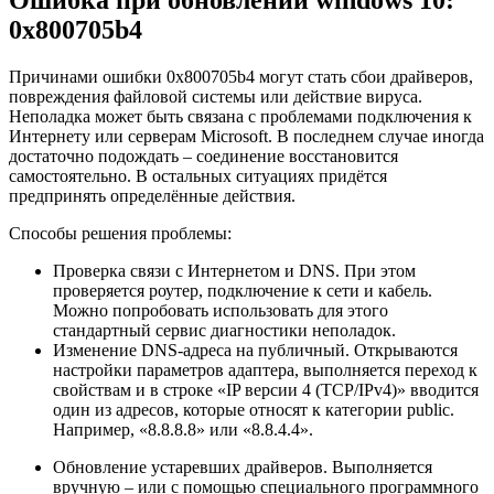
Ошибка при обновлении windows 10:
0x800705b4
Причинами ошибки 0x800705b4 могут стать сбои драйверов,
повреждения файловой системы или действие вируса.
Неполадка может быть связана с проблемами подключения к
Интернету или серверам Microsoft. В последнем случае иногда
достаточно подождать – соединение восстановится
самостоятельно. В остальных ситуациях придётся
предпринять определённые действия.
Способы решения проблемы:
Проверка связи с Интернетом и DNS. При этом
проверяется роутер, подключение к сети и кабель.
Можно попробовать использовать для этого
стандартный сервис диагностики неполадок.
Изменение DNS-адреса на публичный. Открываются
настройки параметров адаптера, выполняется переход к
свойствам и в строке «IP версии 4 (TCP/IPv4)» вводится
один из адресов, которые относят к категории public.
Например, «8.8.8.8» или «8.8.4.4».
Обновление устаревших драйверов. Выполняется
вручную – или с помощью специального программного