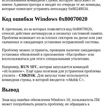
использования командной строки, которую запускают от
имени Администратора и вводят по очереди те же команды,
которые помогают устранять неполадку 0x80240034.
Код ошибки Windows 0x80070020
К причинам, из-за которых появляется код 0x80070020,
относят действие антивирусов и нехватку системной памяти.
Проблема возникает из-за плохих секторов на диске или уже
скачанных и ожидающих установки исправлений системы.
Проблему можно устранить, проверив наличие ожидающих
установки обновлений в приложении «Настройки» или
воспользоваться для этого специальными утилитами.
Например,
RUN SFC
, которая запускается командой
«sfc/scannow». Ещё одна полезная для устранения проблемы
утилита –
CHKDSK
. Для запуска тоже используется
командная строка, в которой вводится «chkdsk C».
Вывод
Зная код ошибки обновления Windows 10, пользователь ПК
может попробовать решить проблему, не обращаясь к