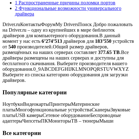
1 Распространенные причины поломки портов
2 Функциональные возможности универсального
драйвера
Driver.ruКонтактыФорумMy DriversПоиск Добро пожаловать
на Driver.ru – одну из крупнейших в мире библиотек
драйверов для компьютерного оборудования.В данный
момент у нас есть
6’274’513
драйверов для
183’550
устройств
от
540
производителей.Общий размер драйверов,
размещённых на наших серверах составляет
377.65 TB
.Все
драйверы размещены на наших серверах и доступны для
бесплатного скачивания.
Выберите производителя вашего
оборудования.
0_9ABCDEFGHIJKLMNOPQRSTUVWXYZ
Выберите из списка категорию оборудования для загрузки
драйверов.
Популярные категории
Ноутбуки
Видеокарты
Принтеры
Материнские
платы
Многофункциональные устройства
Сканеры
Звуковые
платы
USB камеры
Сетевое оборудование
Беспроводные
адаптеры
Чипсеты
ПК
Мониторы
ТВ – тюнеры
Мыши
Все категории