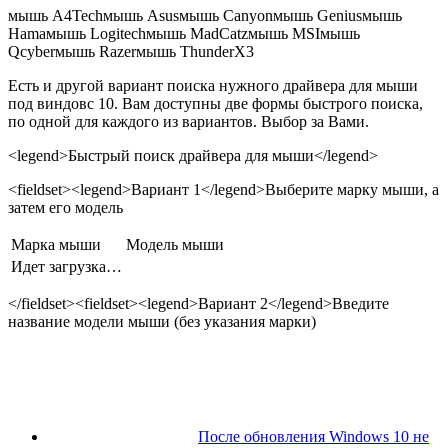
мышь A4Techмышь Asusмышь Canyonмышь Geniusмышь
Hamaмышь Logitechмышь MadCatzмышь MSIмышь
Qcyberмышь Razerмышь ThunderX3
Есть и другой вариант поиска нужного драйвера для мыши
под виндовс 10. Вам доступны две формы быстрого поиска,
по одной для каждого из вариантов. Выбор за Вами.
<legend>Быстрый поиск драйвера для мыши</legend>
<fieldset><legend>Вариант 1</legend>Выберите марку мыши, а
затем его модель
Марка мыши
Модель мыши
Идет загрузка…
</fieldset><fieldset><legend>Вариант 2</legend>Введите
название модели мыши (без указания марки)
После обновления Windows 10 не