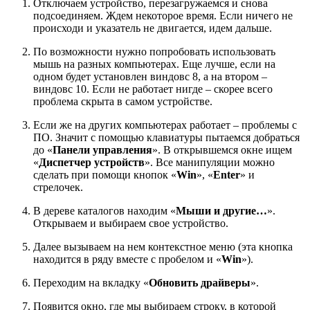
Отключаем устройство, перезагружаемся и снова
подсоединяем. Ждем некоторое время. Если ничего не
происходи и указатель не двигается, идем дальше.
По возможности нужно попробовать использовать
мышь на разных компьютерах. Еще лучше, если на
одном будет установлен виндовс 8, а на втором –
виндовс 10. Если не работает нигде – скорее всего
проблема скрыта в самом устройстве.
Если же на других компьютерах работает – проблемы с
ПО. Значит с помощью клавиатуры пытаемся добраться
до «
Панели управления
». В открывшемся окне ищем
«
Диспетчер устройств
». Все манипуляции можно
сделать при помощи кнопок «
Win
», «
Enter
» и
стрелочек.
В дереве каталогов находим «
Мыши и другие…
».
Открываем и выбираем свое устройство.
Далее вызываем на нем контекстное меню (эта кнопка
находится в ряду вместе с пробелом и «
Win
»).
Переходим на вкладку «
Обновить драйверы
».
Появится окно, где мы выбираем строку, в которой