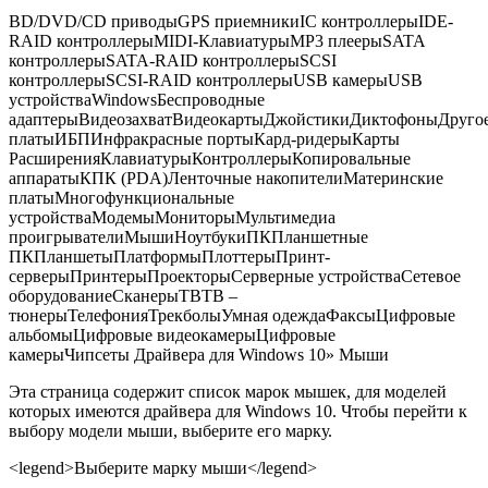
BD/DVD/CD приводы
GPS приемники
IC контроллеры
IDE-
RAID контроллеры
MIDI-Клавиатуры
MP3 плееры
SATA
контроллеры
SATA-RAID контроллеры
SCSI
контроллеры
SCSI-RAID контроллеры
USB камеры
USB
устройства
Windows
Беспроводные
адаптеры
Видеозахват
Видеокарты
Джойстики
Диктофоны
Друго
платы
ИБП
Инфракрасные порты
Кард-ридеры
Карты
Расширения
Клавиатуры
Контроллеры
Копировальные
аппараты
КПК (PDA)
Ленточные накопители
Материнские
платы
Многофункциональные
устройства
Модемы
Мониторы
Мультимедиа
проигрыватели
Мыши
Ноутбуки
ПК
Планшетные
ПК
Планшеты
Платформы
Плоттеры
Принт-
серверы
Принтеры
Проекторы
Серверные устройства
Сетевое
оборудование
Сканеры
ТВ
ТВ –
тюнеры
Телефония
Трекболы
Умная одежда
Факсы
Цифровые
альбомы
Цифровые видеокамеры
Цифровые
камеры
Чипсеты
Драйвера для Windows 10
»
Мыши
Эта страница содержит список марок мышек, для моделей
которых имеются драйвера для Windows 10. Чтобы перейти к
выбору модели мыши, выберите его марку.
<legend>Выберите марку мыши</legend>