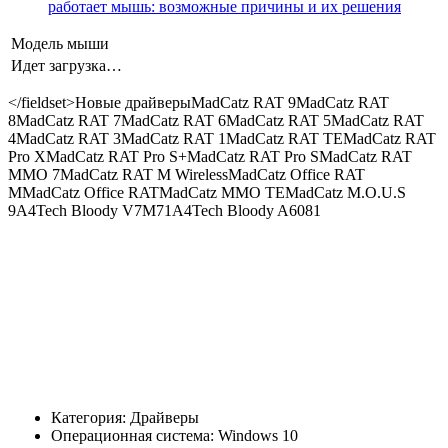
работает мышь: возможные причины и их решения
Модель мыши
Идет загрузка…
</fieldset>Новые драйверыMadCatz RAT 9MadCatz RAT
8MadCatz RAT 7MadCatz RAT 6MadCatz RAT 5MadCatz RAT
4MadCatz RAT 3MadCatz RAT 1MadCatz RAT TEMadCatz RAT
Pro XMadCatz RAT Pro S+MadCatz RAT Pro SMadCatz RAT
MMO 7MadCatz RAT M WirelessMadCatz Office RAT
MMadCatz Office RATMadCatz MMO TEMadCatz M.O.U.S
9A4Tech Bloody V7M71A4Tech Bloody A6081
Категория: Драйверы
Операционная система: Windows 10