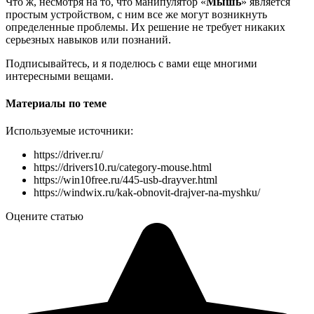
Что ж, несмотря на то, что манипулятор «
Мышь
» является
простым устройством, с ним все же могут возникнуть
определенные проблемы. Их решение не требует никаких
серьезных навыков или познаний.
Подписывайтесь, и я поделюсь с вами еще многими
интересными вещами.
Материалы по теме
Используемые источники:
https://driver.ru/
https://drivers10.ru/category-mouse.html
https://win10free.ru/445-usb-drayver.html
https://windwix.ru/kak-obnovit-drajver-na-myshku/
Оцените статью