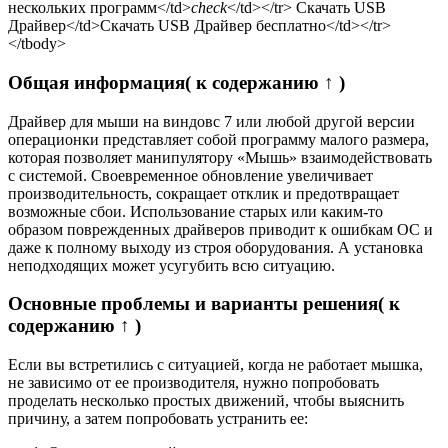
нескольких программ</td>
check
</td></tr> Скачать USB
Драйвер</td>Скачать USB Драйвер бесплатно</td></tr>
</tbody>
Общая информация
( к содержанию ↑ )
Драйвер для мыши на виндовс 7 или любой другой версии
операционки представляет собой программу малого размера,
которая позволяет манипулятору «Мышь» взаимодействовать
с системой. Своевременное обновление увеличивает
производительность, сокращает отклик и предотвращает
возможные сбои. Использование старых или каким-то
образом поврежденных драйверов приводит к ошибкам ОС и
даже к полному выходу из строя оборудования. А установка
неподходящих может усугубить всю ситуацию.
Основные проблемы и варианты решения
( к
содержанию ↑ )
Если вы встретились с ситуацией, когда не работает мышка,
не зависимо от ее производителя, нужно попробовать
проделать несколько простых движений, чтобы выяснить
причину, а затем попробовать устранить ее: