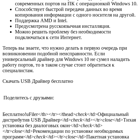
современных портов на ПК с операционкой Windows 10.
Способствует быстрой передачи данных во время
копирования информации с одного носителя на другой.
Поддержка AMD и Intel.
Предусмотрена русскоязычная инсталляция.
Можно решить проблему без необходимости
подключаться к сети Интернет.
Теперь вы знаете, что нужно делать в первую очередь при
возникновении подобной неисправности. Если
универсальный драйвер для Windows 10 не сумел наладить
работу портов, то в таком случае стоит обратиться к
специалистам.
Скачать USB Драйвер бесплатно
Поделитесь с друзьями:
Бесплатно!
uFiler</th></tr></thead>
check
</td>Официальный
дистрибутив USB Драйвер</td>
check
</td></tr>
close
</td>Тихая
установка без диалоговых окон</td>
check
</td>
</tr>
close
</td>Рекомендации по установке необходимых
программ</td>
check
</td></tr>
close
</td>Пакетная установка