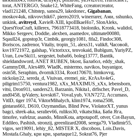
torat, ANTERGO, Snake12, WhiteFang, ccreatorcreator,
vlad121248, Chitstep, sanea29, lakedonec,
Gigabanan
,
moskov4uk, nikvovchik67, pierro2019, winerrarer, Ами, sshunko,
unkink,
avitreyd
, XavieR-XIII, kpoIIIkaeHo7, SlonAleks,
QuestYouCraft, killerex, 79618773418, bioloniks, Kronk, walidol,
Mikko Sergeev, Doddie, alexben, asamedov, ultimate00080,
Sqaull24, gopstop3r, Cimbik, georgiy1081, fifa2, Findoc308,
Boriscos, zadrenor, Vitaliy, tropin_51, alexs31, valik8, Часовой,
ksv19721972, galshap, Victorixxx, tenvokaid, Bublgum, YuriyPZ,
Uran, LowSki11, sergestet, buba66, boleg13777, Bantik,
shieldandsword, ANET RUBEN, bkost, Балабол, eddy_shak,
GammyDR, Alex489, WladK, mistermo, navikos, buyanigor,
osin58, Seraphim, dvornik3334, Root170670, himkovvg,
nickolay22, sereda_d, Viuivan, eremei_nic, KrAsAv4eG,
piligrim15750, ventura1982, xXx_MAXIMUS_xXx, lebensborn,
vitsi, Dron911, sanders23, Barzanin, Nikita1, drfischer, Pavel_D,
and0458, ipValery, kovski67, VovaLyub, VAN7272, Accumass,
VitlD, tiger 1974, ViktorMihalych, klim1974, roma2508,
gintaras661, D610, Ozymandias, Blind Pew, ViolatorXT, yunus
bagci, shrek-aka, seraliev66, rulikss30, vikatschka, Баба Яга,
timofee, vafelzur, asando, MinnKota, artpotapoff, otver, Cot-Bayun,
Eddileo, Pashish, stronzij, greenlizard2008, serega79, Vladimir55,
vigos, ser19091, lehiy_82, MISTER X, discoboss, Lois.Davis,
Mostafa.Ghaly, кри кри, spartaque12, Sokrat76, Pjer