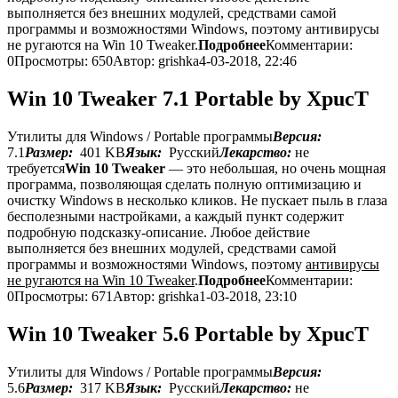
выполняется без внешних модулей, средствами самой
программы и возможностями Windows, поэтому антивирусы
не ругаются на Win 10 Tweaker.
Подробнее
Комментарии:
0
Просмотры: 650
Автор: grishka
4-03-2018, 22:46
Win 10 Tweaker 7.1 Portable by XpucT
Утилиты для Windows / Portable программы
Версия:
7.1
Размер:
401 KB
Язык:
Русский
Лекарство:
не
требуется
Win 10 Tweaker
— это небольшая, но очень мощная
программа, позволяющая сделать полную оптимизацию и
очистку Windows в несколько кликов. Не пускает пыль в глаза
бесполезными настройками, а каждый пункт содержит
подробную подсказку-описание. Любое действие
выполняется без внешних модулей, средствами самой
программы и возможностями Windows, поэтому
антивирусы
не ругаются на Win 10 Tweaker
.
Подробнее
Комментарии:
0
Просмотры: 671
Автор: grishka
1-03-2018, 23:10
Win 10 Tweaker 5.6 Portable by XpucT
Утилиты для Windows / Portable программы
Версия:
5.6
Размер:
317 KB
Язык:
Русский
Лекарство:
не