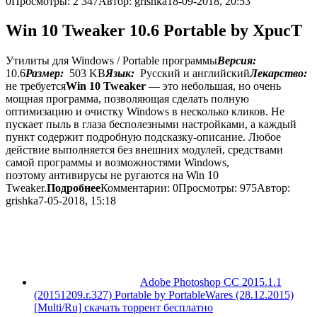
0
Просмотры: 2 347
Автор: grishka
18-09-2018, 20:53
Win 10 Tweaker 10.6 Portable by XpucT
Утилиты для Windows / Portable программы
Версия:
10.6
Размер:
503 KB
Язык:
Русский и английский
Лекарство:
не требуется
Win 10 Tweaker
— это небольшая, но очень
мощная программа, позволяющая сделать полную
оптимизацию и очистку Windows в несколько кликов. Не
пускает пыль в глаза бесполезными настройками, а каждый
пункт содержит подробную подсказку-описание. Любое
действие выполняется без внешних модулей, средствами
самой программы и возможностями Windows,
поэтому антивирусы не ругаются на Win 10
Tweaker.
Подробнее
Комментарии: 0
Просмотры: 975
Автор:
grishka
7-05-2018, 15:18
Adobe Photoshop CC 2015.1.1
(20151209.r.327) Portable by PortableWares (28.12.2015)
[Multi/Ru] скачать торрент бесплатно