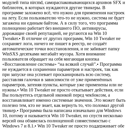
модулей типа nircmd, самораспаковывающихся архивов SFX и
библиотек, в которых нуждаются другие твикеры. В
программе заложено всё, что нужно для применения настроек
на лету. Если пользователю что-то не нужно, система не будет
загажена ни единым байтом. А в силу того, что программа
полноценно работает без внешнего ПО, антивирусы,
дорожащие своей репутацией, не ругаются на Win 10
Tweaker.• В отличие от других программ, Win 10 Tweaker не
сохраняет логи, ничего не пишет в реестр, не создаёт
автоматические точки восстановления, и не забивает папку
WinSXS десятками мегабайт мусора. Хотя внимание
пользователя обращает на себя мигающая кнопка
«Восстановление системы» “на всякий случай”.• Программа
не нуждается в сохранении параметров и настроек, так как
при запуске она успевает просканировать всю систему,
расставляя галочки в зависимости от уже применённых
параметров, затеняя пункты, которые уже применены или не
нужны.• Win 10 Tweaker не просто откатывает действия, если
Вы пользуетесь отдельной иконкой перед чекбоксом, а
восстанавливает именно системные значения. Это может быть
полезно тем, кто не знает, как вернуть то, что поломал другой
твикер.• Программа была написана изначально для Windows
10, потому и называется Win 10 Tweaker, но спустя несколько
версий она обзавелась полноценной совместимостью с
Windows 7 и 8.1.• Win 10 Tweaker не просто поддерживает обе