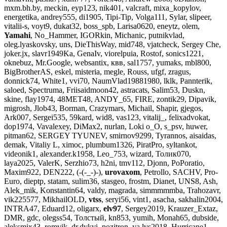
mxm.bh.by, meckin, eyp123, nik401, valcraft, mixa_kopylov,
energetika, andrey555, di1905, Tipi-Tip, Volga111, Sylar, slipeer,
vitalii-s, voyt9, dukat32, boss_spb, Larisa0620, eneytz, olem,
Yamahi
, No_Hammer, IGORkin, Michanic, putnikvlad,
oleg.lyaskovsky, uns, DieThisWay, mid748, vjatcheck, Sergey Che,
joker.jx, slavr1949Ka, GenaIv, viorelpuia, Rostof, sonics1221,
oknebuz, Mr.Google, websantix, квв, sal1757, yumaks, mbl800,
BigBrotherAS, eskel, misteria, megle, Rouss, ufgf, zragus,
donnick74, White1, vvi70, NaumVlad19881980, lklk, Pannterik,
saloed, Spectruma, Friisaidmoon42, astracats, Salim53, Duskn,
skine, flay1974, 48MET48, ANDY_65, FIRE, zontik29, Dipavik,
migrosh, Jlob43, Borman, Crazymars, Michail, Shapir, gjegos,
Ark007, Sergei535, 59kard, wid8, vas123, vitalij_, felixadvokat,
dop1974, Vavalexey, DiMax2, nurlan, Loki o_O, s_psv, huwer,
pitman62, SERGEY TYUNEV, smirnov9299, Tyrannos, aisaidas,
demak, Vitaliy L, ximoc, plumbum1326, PiratPro, syltankot,
videonik1, alexander.k1958, Leo_753, wizard, Толик070,
laya2025, ValerK, Serzhio73, h2ni, tmv112, Djonn, PoPoratio,
Maxim922, DEN222, (-(-_-)-),
urovaxom
, Petrollo, SACHV, Pro-
Euro, dieptp, statam, sulim36, stasgeo, frostm, Dianet, UNS8, Ash,
Alek_mik, Konstantin64, valdy, magrada, simmmmmba, Trahozavr,
vik225577, MikhailOLD,
vtss
, seryi56, vint1, asacha, sakhalin2004,
INTRA47, Eduard12, oligarx,
elv97
, Sergey2019, Krauzer_Extaz,
DMR, gdc, olegss54, Толстый, kn853, yumih, Monah65, dubside,
aleksmix43, romvik, dr.dykyi, pozitron, ya.lvs2018, Hurricane1,