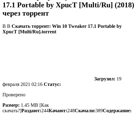
17.1 Portable by XpucT [Multi/Ru] (2018)
через торрент
В В
Скачать торрент: Win 10 Tweaker 17.1 Portable by
XpucT [Multi/Ru].torrent
Загрузил:
19
февраля 2021 02:16
Статус:
Проверено
Размер:
1.45 MB [Как
скачать?]
Раздают:
244
Качают:
248
Скачали:
389
Содержание: