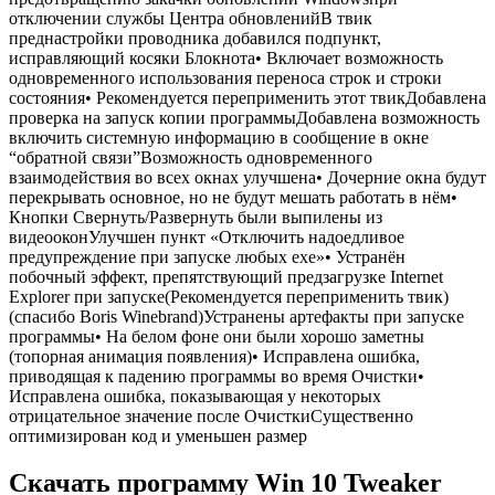
отключении службы Центра обновленийВ твик
преднастройки проводника добавился подпункт,
исправляющий косяки Блокнота• Включает возможность
одновременного использования переноса строк и строки
состояния• Рекомендуется переприменить этот твикДобавлена
проверка на запуск копии программыДобавлена возможность
включить системную информацию в сообщение в окне
“обратной связи”Возможность одновременного
взаимодействия во всех окнах улучшена• Дочерние окна будут
перекрывать основное, но не будут мешать работать в нём•
Кнопки Свернуть/Развернуть были выпилены из
видеооконУлучшен пункт «Отключить надоедливое
предупреждение при запуске любых exe»• Устранён
побочный эффект, препятствующий предзагрузке Internet
Explorer при запуске(Рекомендуется переприменить твик)
(спасибо Boris Winebrand)Устранены артефакты при запуске
программы• На белом фоне они были хорошо заметны
(топорная анимация появления)• Исправлена ошибка,
приводящая к падению программы во время Очистки•
Исправлена ошибка, показывающая у некоторых
отрицательное значение после ОчисткиСущественно
оптимизирован код и уменьшен размер
Скачать программу Win 10 Tweaker