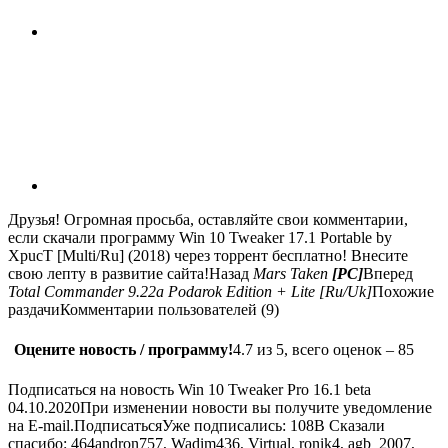
Друзья! Огромная просьба, оставляйте свои комментарии,
если скачали программу Win 10 Tweaker 17.1 Portable by
XpucT [Multi/Ru] (2018) через торрент бесплатно! Внесите
свою лепту в развитие сайта!
Назад
Mars Taken
[PC]
Вперед
Total Commander 9.22a Podarok Edition + Lite [Ru/Uk]
Похожие
раздачиКомментарии пользователей (9)
Оцените новость / программу!
4.7
из 5, всего оценок –
85
Подписаться на новость Win 10 Tweaker Pro 16.1 beta
04.10.2020При изменении новости вы получите уведомление
на E-mail.ПодписатьсяУже подписались:
108
В Сказали
спасибо: 464andron757, Wadim436, Virtual, ronik4, agb_2007,