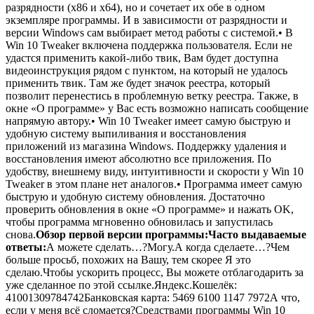
разрядности (x86 и x64), но и сочетает их обе в одном
экземпляре программы. И в зависимости от разрядности и
версии Windows сам выбирает метод работы с системой.• В
Win 10 Tweaker включена поддержка пользователя. Если не
удастся применить какой-либо твик, Вам будет доступна
видеоинструкция рядом с пунктом, на который не удалось
применить твик. Там же будет значок реестра, который
позволит перенестись в проблемную ветку реестра. Также, в
окне «О программе» у Вас есть возможно написать сообщение
напрямую автору.• Win 10 Tweaker имеет самую быструю и
удобную систему выпиливания и восстановления
приложений из магазина Windows. Поддержку удаления и
восстановления имеют абсолютно все приложения. По
удобству, внешнему виду, интуитивности и скорости у Win 10
Tweaker в этом плане нет аналогов.• Программа имеет самую
быструю и удобную систему обновления. Достаточно
проверить обновления в окне «О программе» и нажать OK,
чтобы программа мгновенно обновилась и запустилась
снова.
Обзор первой версии программы:
Часто выдаваемые
ответы:
А можете сделать…?Могу.А когда сделаете…?Чем
больше просьб, похожих на Вашу, тем скорее Я это
сделаю.Чтобы ускорить процесс, Вы можете отблагодарить за
уже сделанное по этой ссылке.Яндекс.Кошелёк:
41001309784742Банковская карта: 5469 6100 1147 7972А что,
если у меня всё сломается?Средствами программы Win 10