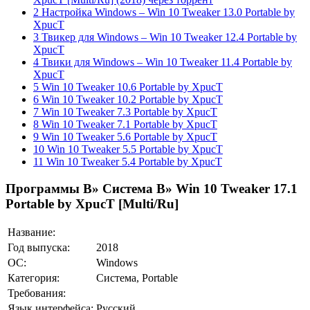
2 Настройка Windows – Win 10 Tweaker 13.0 Portable by
XpucT
3 Твикер для Windows – Win 10 Tweaker 12.4 Portable by
XpucT
4 Твики для Windows – Win 10 Tweaker 11.4 Portable by
XpucT
5 Win 10 Tweaker 10.6 Portable by XpucT
6 Win 10 Tweaker 10.2 Portable by XpucT
7 Win 10 Tweaker 7.3 Portable by XpucT
8 Win 10 Tweaker 7.1 Portable by XpucT
9 Win 10 Tweaker 5.6 Portable by XpucT
10 Win 10 Tweaker 5.5 Portable by XpucT
11 Win 10 Tweaker 5.4 Portable by XpucT
Программы
В»
Система
В» Win 10 Tweaker 17.1
Portable by XpucT [Multi/Ru]
Название:
Год выпуска:
2018
ОС:
Windows
Категория:
Система, Portable
Требования:
Язык интерфейса:
Русский