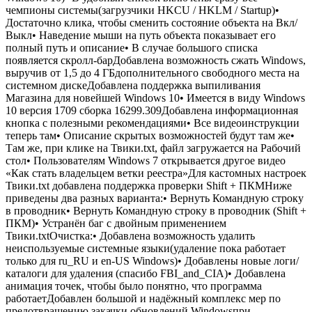
чемпионы системы(загрузчики HKCU / HKLM / Startup)•
Достаточно клика, чтобы сменить состояние объекта на Вкл/
Выкл• Наведение мыши на путь объекта показывает его
полный путь и описание• В случае большого списка
появляется скролл-барДобавлена возможность сжать Windows,
выручив от 1,5 до 4 ГБдополнительного свободного места на
системном дискеДобавлена поддержка выпиливания
Магазина для новейшей Windows 10• Имеется в виду Windows
10 версия 1709 сборка 16299.309Добавлена информационная
кнопка с полезными рекомендациями• Все видеоинструкции
теперь там• Описание скрытых возможностей будут там же•
Там же, при клике на Твики.txt, файл загружается на Рабочий
стол• Пользователям Windows 7 открывается другое видео
«Как стать владельцем ветки реестра»Для кастомных настроек
Твики.txt добавлена поддержка проверки Shift + ПКМНиже
приведены два разных варианта:• Вернуть Командную строку
в проводник• Вернуть Командную строку в проводник (Shift +
ПКМ)• Устранён баг с двойным применением
Твики.txtОчистка:• Добавлена возможность удалить
неиспользуемые системные языки(удаление пока работает
только для ru_RU и en-US Windows)• Добавлены новые логи/
каталоги для удаления (спасибо FBI_and_CIA)• Добавлена
анимация точек, чтобы было понятно, что программа
работаетДобавлен большой и надёжный комплекс мер по
предотвращению закачки обновлений Windowsпри