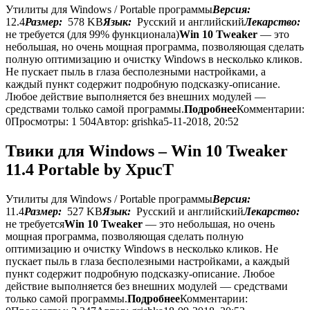
Утилиты для Windows / Portable программы
Версия:
12.4
Размер:
578 KB
Язык:
Русский и английский
Лекарство:
не требуется (для 99% функционала)
Win 10 Tweaker
— это
небольшая, но очень мощная программа, позволяющая сделать
полную оптимизацию и очистку Windows в несколько кликов.
Не пускает пыль в глаза бесполезными настройками, а
каждый пункт содержит подробную подсказку-описание.
Любое действие выполняется без внешних модулей —
средствами только самой программы.
Подробнее
Комментарии:
0
Просмотры: 1 504
Автор: grishka
5-11-2018, 20:52
Твики для Windows – Win 10 Tweaker
11.4 Portable by XpucT
Утилиты для Windows / Portable программы
Версия:
11.4
Размер:
527 KB
Язык:
Русский и английский
Лекарство:
не требуется
Win 10 Tweaker
— это небольшая, но очень
мощная программа, позволяющая сделать полную
оптимизацию и очистку Windows в несколько кликов. Не
пускает пыль в глаза бесполезными настройками, а каждый
пункт содержит подробную подсказку-описание. Любое
действие выполняется без внешних модулей — средствами
только самой программы.
Подробнее
Комментарии: