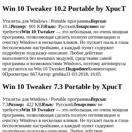
Win 10 Tweaker 10.2 Portable by XpucT
Утилиты для Windows / Portable программы
Версия:
10.2
Размер:
601 KB
Язык:
Русский
Лекарство:
не
требуется
Win 10 Tweaker
— это небольшая, но очень мощная
программа, позволяющая сделать полную оптимизацию и
очистку Windows в несколько кликов. Не пускает пыль в глаза
бесполезными настройками, а каждый пункт содержит
подробную подсказку-описание. Любое действие
выполняется без внешних модулей, средствами самой
программы и возможностями Windows, поэтому антивирусы
не ругаются на Win 10 Tweaker.
Подробнее
Комментарии:
0
Просмотры: 667
Автор: grishka
31-03-2018, 16:05
Win 10 Tweaker 7.3 Portable by XpucT
Утилиты для Windows / Portable программы
Версия:
7.3
Размер:
422 KB
Язык:
Русский
Лекарство:
не
требуется
Win 10 Tweaker
— это небольшая, но очень мощная
программа, позволяющая сделать полную оптимизацию и
очистку Windows в несколько кликов. Не пускает пыль в глаза
бесполезными настройками, а каждый пункт содержит
подробную подсказку-описание. Любое действие