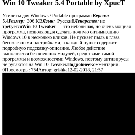
Win 10 Tweaker 5.4 Portable by XpucT
Утилиты для Windows / Portable программы
Версия:
5.4
Размер:
306 KB
Язык:
Русский
Лекарство:
не
требуется
Win 10 Tweaker
— это небольшая, но очень мощная
программа, позволяющая сделать полную оптимизацию
Windows 10 в несколько кликов. Не пускает пыль в глаза
бесполезными настройками, а каждый пункт содержит
подробную подсказку-описание. Любое действие
выполняется без внешних модулей, средствами самой
программы и возможностями Windows, поэтому антивирусы
не ругаются на Win 10 Tweaker.
Подробнее
Комментарии:
0
Просмотры: 754
Автор: grishka
12-02-2018, 21:57