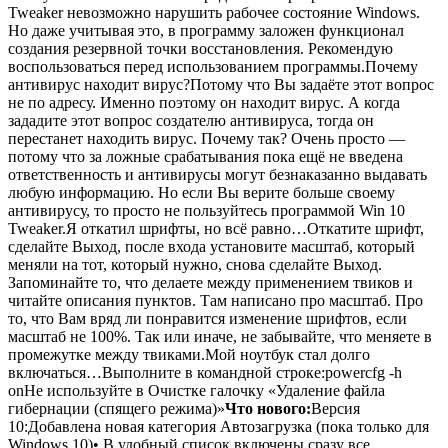
Tweaker невозможно нарушить рабочее состояние Windows.
Но даже учитывая это, в программу заложен функционал
создания резервной точки восстановления. Рекомендую
воспользоваться перед использованием программы.Почему
антивирус находит вирус?Потому что Вы задаёте этот вопрос
не по адресу. Именно поэтому он находит вирус. А когда
зададите этот вопрос создателю антивируса, тогда он
перестанет находить вирус. Почему так? Очень просто —
потому что за ложные срабатывания пока ещё не введена
ответственность и антивирусы могут безнаказанно выдавать
любую информацию. Но если Вы верите больше своему
антивирусу, то просто не пользуйтесь программой Win 10
Tweaker.Я откатил шрифты, но всё равно…Откатите шрифт,
сделайте Выход, после входа установите масштаб, который
меняли на тот, который нужно, снова сделайте Выход.
Запоминайте то, что делаете между применением твиков и
читайте описания пунктов. Там написано про масштаб. Про
то, что Вам вряд ли понравится изменение шрифтов, если
масштаб не 100%. Так или иначе, не забывайте, что меняете в
промежутке между твиками.Мой ноутбук стал долго
включаться…Выполните в командной строке:powercfg -h
onНе используйте в Очистке галочку «Удаление файла
гибернации (спящего режима)»
Что нового:
Версия
10:Добавлена новая категория Автозагрузка (пока только для
Windows 10)• В удобный список включены сразу все