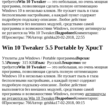
требуется
Win 10 Tweaker
— это небольшая, но очень мощная
программа, позволяющая сделать полную оптимизацию
Windows 10 в несколько кликов. Не пускает пыль в глаза
бесполезными настройками, а каждый пункт содержит
подробную подсказку-описание. Любое действие
выполняется без внешних модулей, средствами самой
программы и возможностями Windows, поэтому антивирусы
не ругаются на Win 10 Tweaker.
Подробнее
Комментарии:
0
Просмотры: 796
Автор: grishka
20-02-2018, 22:55
Win 10 Tweaker 5.5 Portable by XpucT
Утилиты для Windows / Portable программы
Версия:
5.5
Размер:
315 KB
Язык:
Русский
Лекарство:
не
требуется
Win 10 Tweaker
— это небольшая, но очень мощная
программа, позволяющая сделать полную оптимизацию
Windows 10 в несколько кликов. Не пускает пыль в глаза
бесполезными настройками, а каждый пункт содержит
подробную подсказку-описание. Любое действие
выполняется без внешних модулей, средствами самой
программы и возможностями Windows, поэтому
антивирусы
не ругаются на Win 10 Tweaker
.
Подробнее
Комментарии:
0
Просмотры: 766
Автор: grishka
17-02-2018, 00:15