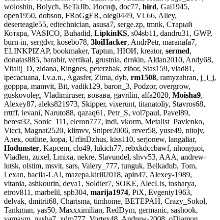
woloshin, Bolych, BeTaJIb, Иосиф, doc77,
bird
, Gai1945,
open1950, dobson, FRoGgER, oleg0449, VL66, Alley,
deserteagle55, edtechnician, asusa7, serge.zp, tmnk, Старый
Котяра, VASICO, Buhadid,
LipkinKS
, s04sb11, dandru31, GWP,
burn-in, sergdvr, kosebo78,
3loiHacker
, AndrPetr, maranafa7,
ELINKPIZAP, bookmaker, Taptun, НЮИ, kreator,
sermed
,
donatas885, barabir, vertikal, grustnia, drnkin, Aldan2010, Andy68,
Vitalij_D, zidana, Ringnes, peterzhak, zibor, Stas159, vlad81,
ipecacuana, I.v.a.n., Agasfer, Zima, dyb,
rm1508
, ramyzahran, j_i_j,
gopppa, mamvit, Bit, vadik129, baron_3, Podzor, overgrow,
guskovoleg, Vladimiruser, вовава, gavrilin, alfa2020,
Moisha9
,
Alexey87, aleks821973, Skipper, vixerunt, titanatoliy, Stavros68,
rrttff, levani, Naruto88, qazaq61, Petr_S, vol7paul, Pavel89,
berest32, Sonic_111, eleron777, indi, vkorm, Metalist_Pavlenko,
Vicci, Magnat2520, klimvv, Sniper2006, rever58, yuse49, nitojv,
Алек, outline, kopa, UrfinDzhus, kiss110, serjonew, langaliar,
Hodunster
, Kapcem, clo49, lukich77, rebxkdccbawf, nhonguoi,
Vladlen, zuxel, Lmixa, nekre, Slavundel, shvv53, AAA, andrew-
lutsk, olstim, msvit, sars, Valery_777, tunguk, Belkadub, Tom,
Lexan, bacila-LAI, mazepa.kirill2018, apin47, Alexey-1989,
vitania, ashkourin, deva1, Soldier7, SOKE, AlecLis, tosharya,
etrov811, marbelil, spb304,
marija1974
, PiX, Evgeniy1963,
delvak, dmitrii68, Charisma, timhome, BETEPAH, Crazy_Sokol,
Tankman, yas50, Maxxximilian, RedDym, germanic, sashook,
vamavm, pasha7, xdm777, Vortex48, Andrew-2008, oDiamon,