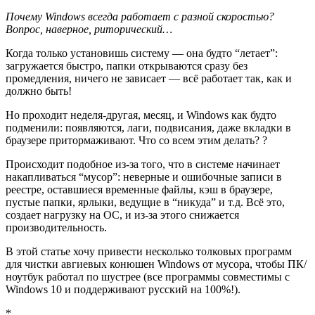
Почему Windows всегда работает с разной скоростью?
Вопрос, наверное, риторический…
Когда только установишь систему — она будто “летает”:
загружается быстро, папки открываются сразу без
промедления, ничего не зависает — всё работает так, как и
должно быть!
Но проходит неделя-другая, месяц, и Windows как будто
подменили: появляются, лаги, подвисания, даже вкладки в
браузере притормаживают. Что со всем этим делать? ?
Происходит подобное из-за того, что в системе начинает
накапливаться “мусор”: неверные и ошибочные записи в
реестре, оставшиеся временные файлы, кэш в браузере,
пустые папки, ярлыки, ведущие в “никуда” и т.д. Всё это,
создает нагрузку на ОС, и из-за этого снижается
производительность.
В этой статье хочу привести несколько толковых программ
для чистки авгиевых конюшен Windows от мусора, чтобы ПК/
ноутбук работал по шустрее
(все программы совместимы с
Windows 10 и поддерживают русский на 100%!)
.
*