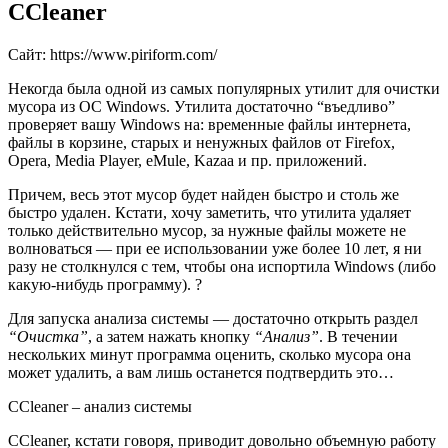
CCleaner
Сайт: https://www.piriform.com/
Некогда была одной из самых популярных утилит для очистки
мусора из ОС Windows. Утилита достаточно “въедливо”
проверяет вашу Windows на: временные файлы интернета,
файлы в корзине, старых и ненужных файлов от Firefox,
Opera, Media Player, eMule, Kazaa и пр. приложений.
Причем, весь этот мусор будет найден быстро и столь же
быстро удален. Кстати, хочу заметить, что утилита удаляет
только действительно мусор, за нужные файлы можете не
волноваться — при ее использовании уже более 10 лет, я ни
разу не столкнулся с тем, чтобы она испортила Windows
(либо
какую-нибудь программу)
. ?
Для запуска анализа системы — достаточно открыть раздел
“Очистка”
, а затем нажать кнопку
“Анализ”
. В течении
нескольких минут программа оценить, сколько мусора она
может удалить, а вам лишь останется подтвердить это…
CCleaner – анализ системы
CCleaner, кстати говоря, приводит довольно объемную работу