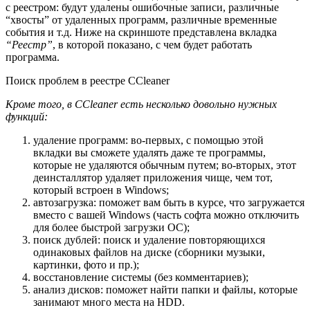
с реестром: будут удалены ошибочные записи, различные
“хвосты” от удаленных программ, различные временные
события и т.д. Ниже на скриншоте представлена вкладка
“Реестр”
, в которой показано, с чем будет работать
программа.
Поиск проблем в реестре CCleaner
Кроме того, в CCleaner есть несколько довольно нужных
функций:
удаление программ
: во-первых, с помощью этой
вкладки вы сможете удалять даже те программы,
которые не удаляются обычным путем; во-вторых, этот
деинсталлятор удаляет приложения чище, чем тот,
который встроен в Windows;
автозагрузка
: поможет вам быть в курсе, что загружается
вместо с вашей Windows (часть софта можно отключить
для более быстрой загрузки ОС);
поиск дублей
: поиск и удаление повторяющихся
одинаковых файлов на диске (сборники музыки,
картинки, фото и пр.);
восстановление системы (без комментариев);
анализ дисков
: поможет найти папки и файлы, которые
занимают много места на HDD.