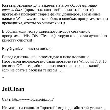
Кстати
, отдельно хочу выделить в этом обзоре
функцию
чистки диска
(прим.: т.к. ключевой посыл этой статьи)
:
программа проверит старые файлы драйверов, временные
папки в Windows, отчеты о сбоях и ошибках программ, эскизы
проводника, отчеты об ошибках и т.д.
В общем, количество удаляемого мусора сравнимо с
программой Wise Disk Cleaner
(которую я окрестил лучшей по
качеству очистки!)
.
RegOrganizer – чистка дисков
Вывод однозначный: рекомендую к использованию.
Программа неоднократно была проверена на Windows 7, 8, 10
(во всех ОС — ее работа не вызывает никаких нареканий,
если не брать в расчеты твикеры…)
.
*
JetClean
Сайт: http://www.bluesprig.com/
Несмотря на слишком “простой” вид и дизайн этой утилиты,