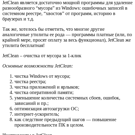
JetClean является достаточно мощной программы для удаление
разнообразного “мусора” из Windows: ошибочных записей в
системном реестре, “хвостов” от программ, историю в
браузерах и т.д.
Так же, хотелось бы отметить, что многие другие
аналогичные утилиты ее рода — программы платные
(или, по
крайней мере, просят оплату за весь функционал)
, JetClean же
утилита бесплатная!
JetClean – очистка от мусора за 1-клик
Основные возможности JetClean:
чистка Windows от мусора;
чистка реестра;
чистка приложений и ярлыков;
чистка оперативной памяти;
уменьшение количества системных сбоев, ошибок,
зависаний и пр.;
оптимизация автозагрузки ОС;
интернет-ускоритель;
как следствие предыдущий шагов — повышение
производительности ПК в целом.