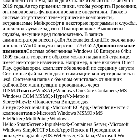
компонент системы, вышедших включительно по 12 августа
2019 года.Автор применил твики, чтобы ускорить Проводник,
оптимизировать функционирование оперативки. Также в
системе отсутствуют телеметрические компоненты,
встраиваемые Майкрософт в некоторые программы и службы,
и неиспользуемые задачи в Планировщике. Выключены
службы, несущие вред пользователю. В запись
администратора внесен файл Autounattend.xml.По окончанию
инсталла Win10 получит версию 17763.652.
Дополнительные
изменения
Система облегченная Windows 10 Enterprise 64bit
1809 скачать торрент с образом можно на данной странице,
имеет некоторые изменения. Например, в нее включен Direct
Play, фреймворки, комплект обновлений по середину августа.
Системные файлы .win для оптимизации конвертировались в
.esd. Системная папка с бэкапом очистилась от лишних
файлов.Все манипуляции проводились через
DISM.
Изъяты
•WinSAT;•Windows OneCore Containers;•MS
Windows COM MSMQ;•HyperV;•Metro и
Store;•Migwiz;•Подсистема Виндовс для
Линукс;•SecureStartup;•Microsoft ECApp;•Defender вместе с
компонентами;•Microsoft Windows MSMQ;•MS
FilePicker;•MultiPoint;•Windows
Hello;•SmartScreen;•InputMetod;•Containers Server;•Microsoft
Windows SimpleTCP;•LockApp;•Поиск в Проводнике и
окнах;•Holographic;•IIS-WebServer;•Cortana;•Microsoft Win