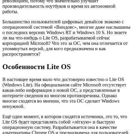
революцией, потому что значительно улучшит
производительность ноутбуков и время их автономной
работы.
Большинство пользователей цифровых девайсов знакомо с
операционной системой «Виндовс», многие даже наслышаны
о последних версиях Windows RT и Windows 10 S. Но знаете
ли вы что-нибудь о Lite OS, разрабатываемой сейчас
корпорацией Microsoft? Что это за ОС, чем она отличается от
упомянутых версий, для кого предназначена и как
распространяется?
Особенности Lite OS
В настоящее время мало что достоверно известно о Lite OS
(Windows Lite). На официальном сайте Microsoft отсутствует
какая-либо информация о новой ОС, а представленные в
интернете сведения во многом противоречивы. Однако
многие сходятся во мнении, что эта ОС сделает Windows
ненужной.
Ещё один момент, в котором сходятся источники, это то, что
Lite OS будет представлять собой «лёгкую» и быструю
операционную систему. Разрабатывается она в качестве
альтернативы Chrome OS и предназначена для пользователей,