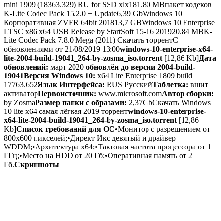
mini 1909 (18363.329) RU for SSD xlx
181.80 MB
пакет кодеков
K-Lite Codec Pack 15.2.0 + Update
6,39 Gb
Windows 10
Корпоративная ZVER 64bit 2018
13,7 GB
Windows 10 Enterprise
LTSC x86 x64 USB Release by StartSoft 15-16 2019
20.84 MB
K-
Lite Codec Pack 7.8.0 Mega (2011) Скачать торрент
С
обновлениями от 21/08/2019 13:00
windows-10-enterprise-x64-
lite-2004-build-19041_264-by-zosma_iso.torrent
[12,86 Kb]
Дата
обновлений:
март 2020
обновлён до версии 2004-build-
19041
Версия Windows 10:
x64 Lite Enterprise 1809 build
17763.652
Язык Интерфейса:
RUS Русский
Таблетка:
вшит
активатор
Первоисточник:
www.microsoft.com
Автор сборки:
by Zosma
Размер папки с образами:
2,37Gb
Скачать Windows
10 lite x64 самая лёгкая 2019 торрент
windows-10-enterprise-
x64-lite-2004-build-19041_264-by-zosma_iso.torrent
[12,86
Kb]
Список требований для ОС
•Монитор с разрешением от
800х600 пикселей;•Директ Икс девятый и драйвер
WDDM;•Архитектура х64;•Тактовая частота процессора от 1
ГГц;•Место на HDD от 20 Гб;•Оперативная память от 2
Гб.
Скриншоты