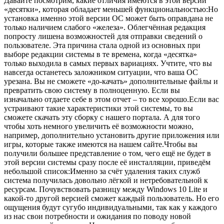
Давайте посмотрим, какие отличия имеются в этой версии
«десятки», которая обладает меньшей функциональностью:Но
установка именно этой версии ОС может быть оправдана не
только наличием слабого «железа». Облегчённая редакция
попросту лишена возможностей для отправки сведений о
пользователе. Эта причина стала одной из основных при
выборе редакции системы в те времена, когда «десятка»
только выходила в самых первых вариациях. Учтите, что вы
навсегда останетесь заложником ситуации, что ваша ОС
урезана. Вы не сможете «до-качать» дополнительные файлы и
превратить свою систему в полноценную. Если вы
изначально отдаете себе в этом отчет – то все хорошо.Если вас
устраивают такие характеристики этой системы, то вы
сможете скачать эту сборку с нашего портала. А для того
чтобы хоть немного увеличить её возможности можно,
например, дополнительно установить другие приложения или
игры, которые также имеются на нашем сайте.Чтобы вы
получили большее представление о том, чего ещё не будет в
этой версии системы сразу после её инсталляции, приведём
небольшой список:Именно за счёт удаления таких служб
система получилась довольно лёгкой и нетребовательной к
ресурсам. Почувствовать разницу между Windows 10 Lite и
какой-то другой версией сможет каждый пользователь. Но его
ощущения будут сугубо индивидуальными, так как у каждого
из нас свои потребности и ожидания по поводу новой