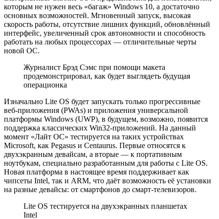
которым не нужен весь «багаж» Windows 10, а достаточно
основных возможностей. Мгновенный запуск, высокая
скорость работы, отсутствие лишних функций, обновлённый
интерфейс, увеличенный срок автономности и способность
работать на любых процессорах — отличительные черты
новой ОС.
Журналист Брэд Сэмс при помощи макета
продемонстрировал, как будет выглядеть будущая
операционка
Изначально Lite OS будет запускать только прогрессивные
веб-приложения (PWAs) и приложения универсальной
платформы Windows (UWP), в будущем, возможно, появится
поддержка классических Win32-приложений. На данный
момент «Лайт ОС» тестируется на таких устройствах
Microsoft, как Pegasus и Centaurus. Первые относятся к
двухэкранным девайсам, а вторые — к портативным
ноутбукам, специально разработанным для работы с Lite OS.
Новая платформа в настоящее время поддерживает как
чипсеты Intel, так и ARM, что даёт возможность её установки
на разные девайсы: от смартфонов до смарт-телевизоров.
Lite OS тестируется на двухэкранных планшетах
Intel