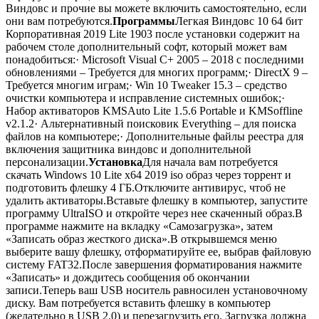
Виндовс и прочие вы можете включить самостоятельно, если
они вам потребуются.
Программы
Легкая Виндовс 10 64 бит
Корпоративная 2019 Lite 1903 после установки содержит на
рабочем столе дополнительный софт, который может вам
понадобиться:· Microsoft Visual C+ 2005 – 2018 с последними
обновлениями – Требуется для многих программ;· DirectX 9 –
Требуется многим играм;· Win 10 Tweaker 15.3 – средство
очистки компьютера и исправление системных ошибок;·
Набор активаторов KMSAuto Lite 1.5.6 Portable и KMSoffline
v2.1.2· Альтернативный поисковик Everything – для поиска
файлов на компьютере;· Дополнительные файлы реестра для
включения защитника виндовс и дополнительной
персонализации.
Установка
Для начала вам потребуется
скачать Windows 10 Lite x64 2019 iso образ через торрент и
подготовить флешку 4 ГБ.Отключите антивирус, чтоб не
удалить активаторы.Вставьте флешку в компьютер, запустите
программу UltraISO и откройте через нее скаченный образ.В
программе нажмите на вкладку «Самозагрузка», затем
«Записать образ жесткого диска».В открывшемся меню
выберите вашу флешку, отформатируйте ее, выбрав файловую
систему FAT32.После завершения форматирования нажмите
«Записать» и дождитесь сообщения об окончании
записи.Теперь ваш USB носитель равносилен установочному
диску. Вам потребуется вставить флешку в компьютер
(желательно в USB 2.0) и перезагрузить его. Загрузка должна