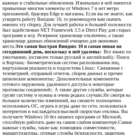
важные и стабильные обновления. Изначально в ней имеются
привычные многим элементы от Windows 7 и нет метро
приложений, браузера Edge и магазина. Если вы не знаете, как
ускорить работу Виндовс 10, то рекомендуем вам скачать
именно эту сборку. Для лучшей работы и большей полезности
был задействован NET Framework 3.5 и Direct Play для старых
программ и игр. Резервное хранилище отключено, а также
хранилище данных обновлений очищено для экономии
места.
Это самая быстрая Виндовс 10 и самая новая на
сегодняшний день, поскольку в ней удалены:
· Все языки по
умолчанию, (оставлен только русский и английский);· Поиск
и Кортана;· Биометрическая система распознавания лиц,
виртуальная реальность и подсистема Linux;· Связанные с
телеметрией, отправкой отчетов, сборов данных и прочие
шпионские компоненты;· Дополнительные компоненты
сетевого окружения, удаленного доступа и некоторые
протоколы соединений;· А также другие службы, которые
грузят систему и нужны в очень редких случаях.Не смотря на
большое количество изменений, вы сможете полноценно
использовать ОС, играть в игры даже по сети, пользоваться
интернетом и наслаждаться высокой скоростью отклика. Вы
получаете Windows 10 без лишних программ от Microsoft,
способную работать даже на самом слабом компьютере.Самые
важные службы, такие как: помощник совместимости,
маршрутизаторы, сетевые службы безопасности, защитник