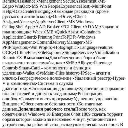
RemoteAssistance;•Management SecureAssessment;•MS
Edge;•WinOcr;•MS Win PeopleExperienceHost;•MultiPoint
Help;•DataCenterBridging;•Языковые раскладки (кроме
русского и английского);•OneDrive; •Client
AssignedAccess;•AppServerClient;•MS Windows
CallingShellApp;•AAD Broker;•FCI Client;•ADAM;•Задачи в
планировщике Waas;•IME;•QuickAssist;•Containers
ApplicationGuard;•Printing PrintToPDF;•Windows
AppManagement;•ContentDeliveryManager;•MS
PPIProjection;•Win ProjFS;•Holographic;•LanguageFeatures
OCR;•OfflineFiles;•FileExplorer;•StorageService;•Virtualization
RemoteFX.
Выключены
Для облегчения сборки были
выключены такие службы, как:•SMS;•Alljoyn;•Parentage
Control;•Smart-Card – компоненты и функция
удаления;•Wallet;•SysMain;•Files history;•IPSec – агент и
ключи;•Географическое положение;•Удаленный реестр;•Hyper-
V и компоненты;•Система и служба
диагностики;•Оптимизация доставки;•Хранение информации
пользователей и доступ к их данным;•Регистрация
ошибок;•Совместимость программ;•Удаленное управление
Виндовс;•Обеспечение безопасности;•Контактные
данные.
Дополнения рабочего стола
После того, как
облегченная Windows 10 Enterprise 64bit 1809 скачать торрент
образа которой можно за несколько минут, установится на
устройство, на рабочий стол распакуются несколько папок. В