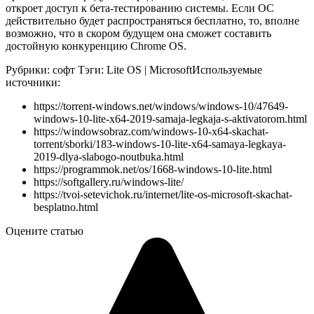
откроет доступ к бета-тестированию системы. Если ОС
действительно будет распространяться бесплатно, то, вполне
возможно, что в скором будущем она сможет составить
достойную конкуренцию Chrome OS.
Рубрики: софт Тэги: Lite OS | Microsoft
Используемые
источники:
https://torrent-windows.net/windows/windows-10/47649-
windows-10-lite-x64-2019-samaja-legkaja-s-aktivatorom.html
https://windowsobraz.com/windows-10-x64-skachat-
torrent/sborki/183-windows-10-lite-x64-samaya-legkaya-
2019-dlya-slabogo-noutbuka.html
https://programmok.net/os/1668-windows-10-lite.html
https://softgallery.ru/windows-lite/
https://tvoi-setevichok.ru/internet/lite-os-microsoft-skachat-
besplatno.html
Оцените статью