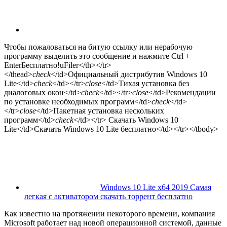
Чтобы пожаловаться на битую ссылку или нерабочую
программу выделить это сообщение и нажмите Ctrl +
Enter
Бесплатно!
uFiler</th></tr>
</thead>
check
</td>Официальный дистрибутив Windows 10
Lite</td>
check
</td></tr>
close
</td>Тихая установка без
диалоговых окон</td>
check
</td></tr>
close
</td>Рекомендации
по установке необходимых программ</td>
check
</td>
</tr>
close
</td>Пакетная установка нескольких
программ</td>
check
</td></tr> Скачать Windows 10
Lite</td>Скачать Windows 10 Lite бесплатно</td></tr></tbody>
Windows 10 Lite x64 2019 Самая
легкая с активатором скачать торрент бесплатно
Как известно на протяжении некоторого времени, компания
Microsoft работает над новой операционной системой, данные