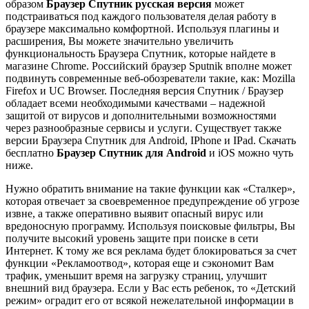
образом
Браузер Спутник русская версия
может
подстраиваться под каждого пользователя делая работу в
браузере максимально комфортной. Используя плагины и
расширения, Вы можете значительно увеличить
функциональность Браузера Спутник, которые найдете в
магазине Chrome. Российский браузер Sputnik вполне может
подвинуть современные веб-обозреватели такие, как: Mozilla
Firefox и UC Browser. Последняя версия Спутник / Браузер
обладает всеми необходимыми качествами – надежной
защитой от вирусов и дополнительными возможностями
через разнообразные сервисы и услуги. Существует также
версии Браузера Спутник для Android, IPhone и IPad. Скачать
бесплатно
Браузер Спутник для Android
и iOS можно чуть
ниже.
Нужно обратить внимание на такие функции как «Сталкер»,
которая отвечает за своевременное предупреждение об угрозе
извне, а также оперативно выявит опасный вирус или
вредоносную программу. Используя поисковые фильтры, Вы
получите высокий уровень защите при поиске в сети
Интернет. К тому же вся реклама будет блокироваться за счет
функции «Рекламоотвод», которая еще и сэкономит Вам
трафик, уменьшит время на загрузку страниц, улучшит
внешний вид браузера. Если у Вас есть ребенок, то «Детский
режим» оградит его от всякой нежелательной информации в