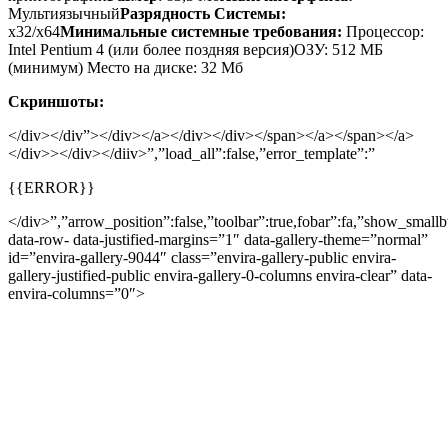
Мультиязычный
Разрядность Системы:
x32/x64
Минимальные системные требования:
Процессор:
Intel Pentium 4 (или более поздняя версия)ОЗУ: 512 МБ
(минимум) Место на диске: 32 Мб
Скриншоты:
</div></div”></div></a></div></div>
</span></a>
</span></a>
</div>
></div></diiv>”,”load_all”:false,”error_template”:”
{{ERROR}}
</div>”,”arrow_position”:false,”toolbar”:true,fobar”:fa,”show_smallbtn
data-row- data-justified-margins=”1″ data-gallery-theme=”normal”
id=”envira-gallery-9044″ class=”envira-gallery-public envira-
gallery-justified-public envira-gallery-0-columns envira-clear” data-
envira-columns=”0″>