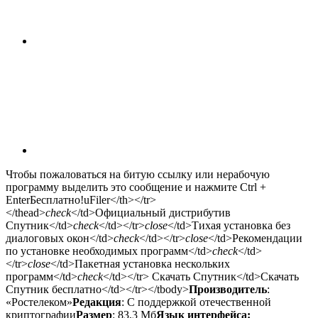
Чтобы пожаловаться на битую ссылку или нерабочую
программу выделить это сообщение и нажмите Ctrl +
Enter
Бесплатно!
uFiler</th></tr>
</thead>
check
</td>Официальный дистрибутив
Спутник</td>
check
</td></tr>
close
</td>Тихая установка без
диалоговых окон</td>
check
</td></tr>
close
</td>Рекомендации
по установке необходимых программ</td>
check
</td>
</tr>
close
</td>Пакетная установка нескольких
программ</td>
check
</td></tr> Скачать Спутник</td>Скачать
Спутник бесплатно</td></tr></tbody>
Производитель
:
«Ростелеком»
Редакция
: С поддержкой отечественной
криптографии
Размер
: 83,3 Мб
Язык интерфейса: