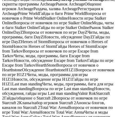
скрипты программы ArcheageРынок ArcheageОбщение
игроков ArcheageРаздача, халява ArcheageРегистрация в
ArcheagePrime WorldГайды и баги Prime WorldВопросы от
новичков о Prime WorldStalker OnlineНовости игры Stalker
OnlineВопросы от новичков по игре Stalker OnlineМоды, читы
и баги Stalker OnlineГайды по игре Stalker OnlineРынок Stalker
OnlineDayZВопросы от новичков по игре DayZЧиты, моды,
программы, баги DayZНовости, обсуждение DayZГайды по
игре DayZHeroes of StormВопросы от новичков о Heroes of
StormНовости Heroes of StormГайды Heroes of StormEscape
from TarkovВопросы от новичков по игре Escape from
TarkovЧиты, моды, программы, баги Escape from
TarkovНовости, обсуждение Escape from TarkovГайды по игре
Escape from TarkovHearthStoneВопросы от новичков о
HearthstoneОбсуждение HearthstoneH1Z1Вопросы от новичков
по игре H1Z1Читы, моды, программы для игры
H1Z1Новости, обсуждение игры H1Z1Гайды по игре
H1Z1Last man standingЧиты, моды, программы, баги для игры
Last man standingВопросы по игре Last man standingНовости,
обсуждения, гайды игры Last man standingValnir RokStarcraft
2Гайды/общение о Starcraft 2Вопросы от новичков по игре
Starcraft 2Кланы/набор игроков Starcraft 2Анонсы блогов,
каналов по Starcraft 2Total War: ArenaВопросы от новичков по
игре Total War: ArenaНовости Total War: ArenaЧиты и моды
Total War: ArenaГайды Total War: ArenaВопросы от новичков