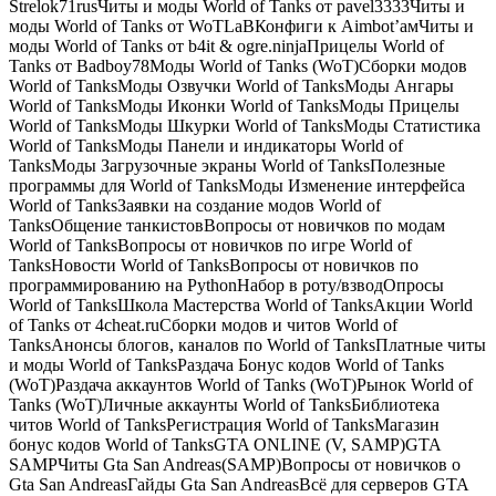
Strelok71rusЧиты и моды World of Tanks от pavel3333Читы и
моды World of Tanks от WoTLaBКонфиги к Aimbot’амЧиты и
моды World of Tanks от b4it & ogre.ninjaПрицелы World of
Tanks от Badboy78Моды World of Tanks (WoT)Сборки модов
World of TanksМоды Озвучки World of TanksМоды Ангары
World of TanksМоды Иконки World of TanksМоды Прицелы
World of TanksМоды Шкурки World of TanksМоды Статистика
World of TanksМоды Панели и индикаторы World of
TanksМоды Загрузочные экраны World of TanksПолезные
программы для World of TanksМоды Изменение интерфейса
World of TanksЗаявки на создание модов World of
TanksОбщение танкистовВопросы от новичков по модам
World of TanksВопросы от новичков по игре World of
TanksНовости World of TanksВопросы от новичков по
программированию на PythonНабор в роту/взводОпросы
World of TanksШкола Мастерства World of TanksАкции World
of Tanks от 4cheat.ruСборки модов и читов World of
TanksАнонсы блогов, каналов по World of TanksПлатные читы
и моды World of TanksРаздача Бонус кодов World of Tanks
(WoT)Раздача аккаунтов World of Tanks (WoT)Рынок World of
Tanks (WoT)Личные аккаунты World of TanksБиблиотека
читов World of TanksРегистрация World of TanksМагазин
бонус кодов World of TanksGTA ONLINE (V, SAMP)GTA
SAMPЧиты Gta San Andreas(SAMP)Вопросы от новичков о
Gta San AndreasГайды Gta San AndreasВсё для серверов GTA