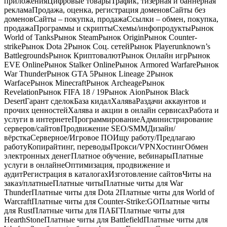
приложенияЦифровые товарыТрафик, тизерная и баннерная
рекламаПродажа, оценка, регистрация доменовСайты без
доменовСайты – покупка, продажаСсылки – обмен, покупка,
продажаПрограммы и скриптыСхемы/инфопродуктыРынок
World of TanksРынок SteamРынок OriginРынок Counter-
strikeРынок Dota 2Рынок Соц. сетейРынок Playerunknown’s
BattlegroundsРынок КриптовалютРынок Онлайн игрРынок
EVE OnlineРынок Stalker OnlineРынок Armored WarfareРынок
War ThunderРынок GTA 5Рынок Lineage 2Рынок
WarfaceРынок MinecraftРынок ArcheageРынок
RevelationРынок FIFA 18 / 19Рынок AionРынок Black
DesertГарант сделокБаза кидалХаляваРаздачи аккаунтов и
прочих ценностейХалява и акции в онлайн сервисахРабота и
услуги в интернетеПрограммированиеАдминистрирование
серверов/сайтовПродвижение SEO/SMMДизайн/
вёрсткаСерверное/Игровое ПОИщу работу/Предлагаю
работуКопирайтинг, переводыПрокси/VPNХостингОбмен
электронных денегПлатное обучение, вебинарыПлатные
услуги в онлайнеОптимизация, продвижение и
аудитРегистрация в каталогахИзготовление сайтовЧиты на
заказ/платныеПлатные читыПлатные читы для War
ThunderПлатные читы для Dota 2Платные читы для World of
WarcraftПлатные читы для Counter-Strike:GOПлатные читы
для RustПлатные читы для ПАБГПлатные читы для
HearthStoneПлатные читы для BattlefieldПлатные читы для