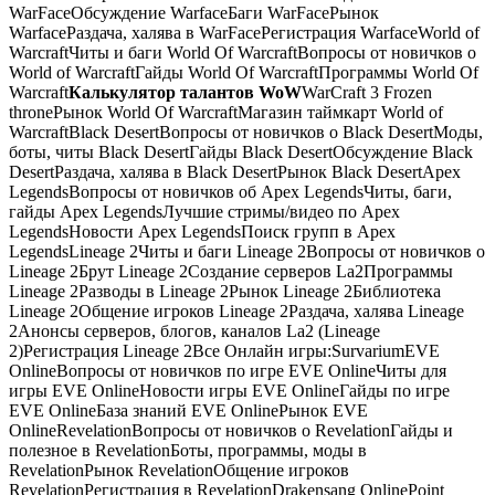
WarFaceОбсуждение WarfaceБаги WarFaceРынок
WarfaceРаздача, халява в WarFaceРегистрация WarfaceWorld of
WarcraftЧиты и баги World Of WarcraftВопросы от новичков о
World of WarcraftГайды World Of WarcraftПрограммы World Of
Warcraft
Калькулятор талантов WoW
WarCraft 3 Frozen
throneРынок World Of WarcraftМагазин таймкарт World of
WarcraftBlack DesertВопросы от новичков о Black DesertМоды,
боты, читы Black DesertГайды Black DesertОбсуждение Black
DesertРаздача, халява в Black DesertРынок Black DesertApex
LegendsВопросы от новичков об Apex LegendsЧиты, баги,
гайды Apex LegendsЛучшие стримы/видео по Apex
LegendsНовости Apex LegendsПоиск групп в Apex
LegendsLineage 2Читы и баги Lineage 2Вопросы от новичков о
Lineage 2Брут Lineage 2Создание серверов La2Программы
Lineage 2Разводы в Lineage 2Рынок Lineage 2Библиотека
Lineage 2Общение игроков Lineage 2Раздача, халява Lineage
2Анонсы серверов, блогов, каналов La2 (Lineage
2)Регистрация Lineage 2Все Онлайн игры:SurvariumEVE
OnlineВопросы от новичков по игре EVE OnlineЧиты для
игры EVE OnlineНовости игры EVE OnlineГайды по игре
EVE OnlineБаза знаний EVE OnlineРынок EVE
OnlineRevelationВопросы от новичков о RevelationГайды и
полезное в RevelationБоты, программы, моды в
RevelationРынок RevelationОбщение игроков
RevelationРегистрация в RevelationDrakensang OnlinePoint