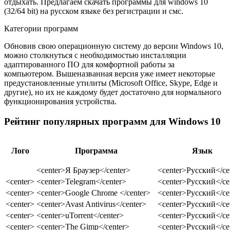
отдыхать. Предлагаем скачать программы для windows 10
(32/64 bit) на русском языке без регистрации и смс.
Категории программ
Обновив свою операционную систему до версии Windows 10,
можно столкнуться с необходимостью инсталляции
адаптированного ПО для комфортной работы за
компьютером. Вышеназванная версия уже имеет некоторые
предустановленные утилиты (Microsoft Office, Skype, Edge и
другие), но их не каждому будет достаточно для нормального
функционирования устройства.
Рейтинг популярных программ для Windows 10
Лого
Программа
Язык
<center>Я Браузер</center>
<center>Русский</ce
<center>
<center>Telegram</center>
<center>Русский</ce
<center>
<center>Google Chrome </center>
<center>Русский</ce
<center>
<center>Avast Antivirus</center>
<center>Русский</ce
<center>
<center>uTorrent</center>
<center>Русский</ce
<center>
<center>The Gimp</center>
<center>Русский</ce