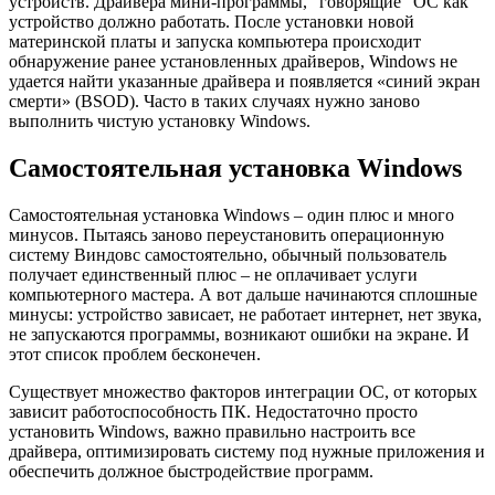
устройств. Драйвера мини-программы, “говорящие” ОС как
устройство должно работать. После установки новой
материнской платы и запуска компьютера происходит
обнаружение ранее установленных драйверов, Windows не
удается найти указанные драйвера и появляется «синий экран
смерти» (
BSOD
). Часто в таких случаях нужно заново
выполнить чистую установку Windows.
Самостоятельная установка Windows
Самостоятельная установка Windows
– один плюс и много
минусов. Пытаясь заново переустановить операционную
систему Виндовс самостоятельно, обычный пользователь
получает единственный плюс – не оплачивает
услуги
компьютерного мастера
. А вот дальше начинаются сплошные
минусы: устройство зависает, не работает интернет, нет звука,
не запускаются программы, возникают ошибки на экране. И
этот список проблем бесконечен.
Существует множество факторов интеграции ОС, от которых
зависит работоспособность ПК. Недостаточно просто
установить Windows,
важно правильно настроить
все
драйвера,
оптимизировать систему
под нужные приложения и
обеспечить должное быстродействие программ.