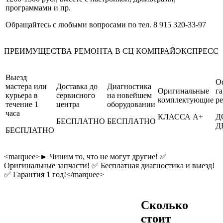
программами и пр.
Обращайтесь с любыми вопросами по тел. 8 915 320-33-97
ПРЕИМУЩЕСТВА РЕМОНТА В СЦ КОМПРАЙЭКСПРЕСС
Выезд
О
мастера или
Доставка до
Диагностика
Оригинальные
га
курьера в
сервисного
на новейшем
комплектующие
р
течение 1
центра
оборудовании
часа
КЛАССА A+
Д
БЕСПЛАТНО
БЕСПЛАТНО
Д
БЕСПЛАТНО
<marquee>► Чиним то, что не могут другие!
✅
Оригинальные запчасти! ✅ Бесплатная диагностика и выезд!
✅ Гарантия 1 год!</marquee>
Сколько
стоит