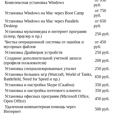
от 950
Комплексная установка Windows
руб.
от 750
Установка Windows на Mac через Boot Camp
руб.
Установка Windows на Mac
через Parallels
от 650
Desktop
руб.
Установка мультимедиа и интернет программ
250 руб.
(плеер, браузер и пр.)
Чистка операционной системы от ошибок и
от 450
мусорных файлов
руб.
Установка
Драйверов
устройств
250 руб.
Создание дополнительной учетной записи
200 руб.
(профиля пользователя)
Установка специализированных утилит
250 руб.
Установка больших игр (Warcraft, World of Tanks,
650 руб.
Battlefield, Need for Speed и пр.)
Установка и настройка Skype (Скайпа)
350 руб.
Установка и настройка почтового клиента
350 руб.
Установка офисных программ (Microsoft Office,
450 руб.
Open Office)
Удаленная компьютерная помощь через
500 руб.
Интернет