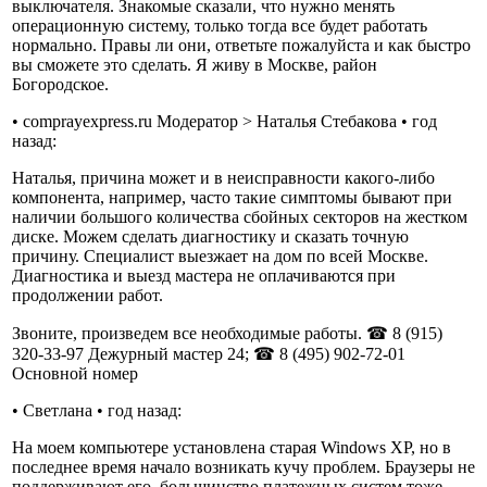
выключателя. Знакомые сказали, что нужно менять
операционную систему, только тогда все будет работать
нормально. Правы ли они, ответьте пожалуйста и как быстро
вы сможете это сделать. Я живу в Москве, район
Богородское.
• comprayexpress.ru Модератор > Наталья Стебакова • год
назад:
Наталья, причина может и в неисправности какого-либо
компонента, например, часто такие симптомы бывают при
наличии большого количества сбойных секторов на жестком
диске. Можем сделать диагностику и сказать точную
причину. Специалист выезжает на дом по всей Москве.
Диагностика и выезд мастера не оплачиваются при
продолжении работ.
Звоните, произведем все необходимые работы. ☎ 8 (915)
320-33-97 Дежурный мастер 24; ☎ 8 (495) 902-72-01
Основной номер
• Светлана • год назад:
На моем компьютере установлена старая Windows XP, но в
последнее время начало возникать кучу проблем. Браузеры не
поддерживают его, большинство платежных систем тоже