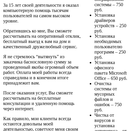
системы –
750
За 15 лет своей деятельности я оказал
руб.
компьютерную помощь
тысячам
Установка
пользователей
на самом высоком
драйверов
уровне.
устройств –
250
руб.
Обратившись ко мне, Вы сможете
Установка
рассчитывать на оперативный отклик,
необходимых
бесплатный выезд
к вам на дом и
пользователю
качественный дружелюбный сервис.
программ –
250
Я не стремлюсь “вытянуть” из
руб.
заказчика баснословную сумму за
Установка
проведенный якобы огромный объем
офисного
работ. Оплата моей работы
всегда
пакета Microsoft
справедлива
и в конечном итоге
Office –
650
руб.
принадлежит вам.
Очистка
системы от
После оказания услуг, Вы сможете
мусорных
рассчитывать на
бесплатные
файлов и
консультации
и удаленную помощь
ошибок –
750
через интернет.
руб.
Чистка от
Как правило, мои клиенты всегда
вирусов и
остаются довольны моей
установка
деятельностью,
советуют меня своим
антивируса – от