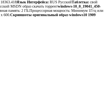
 18363.418
Язык Интерфейса:
RUS Русский
Таблетка:
свой
сский MSDN образ скачать торрент
windows-10_0_19041_450-
вная память: 2 ГБ.Процессорная мощность: Минимум 1Ггц или
x 600.
Скриншоты оригинальный образ windows10 1909