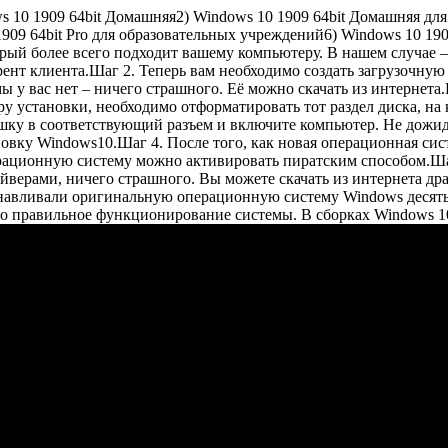
s 10 1909 64bit Домашняя2) Windows 10 1909 64bit Домашняя для
1909 64bit Pro для образовательных учреждений6) Windows 10 190
ый более всего подходит вашему компьютеру. В нашем случае – 
рент клиента.Шаг 2. Теперь вам необходимо создать загрузочную
у вас нет – ничего страшного. Её можно скачать из интернета.
уру установки, необходимо отформатировать тот раздел диска, н
флешку в соответствующий разъем и включите компьютер. Не дож
новку Windows10.Шаг 4. После того, как новая операционная си
рационную систему можно активировать пиратским способом.Шаг
айверами, ничего страшного. Вы можете скачать из интернета др
анавливали оригинальную операционную систему Windows десять
но правильное функционирование системы. В сборках Windows 1