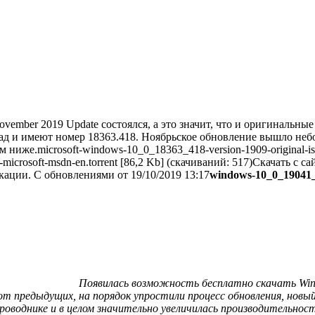
ovember 2019 Update состоялся, а это значит, что и оригинальн
д и имеют номер 18363.418. Ноябрьское обновление вышло небол
м ниже.
microsoft-windows-10_0_18363_418-version-1909-original-is
microsoft-msdn-en.torrent [86,2 Kb] (скачиваний: 517)
Скачать с сай
кации. С обновлениями от 19/10/2019 13:17
windows-10_0_19041_4
Появилась возможность бесплатно скачать Win
т предыдущих, на порядок упростили процесс обновления, новы
проводнике и в целом значительно увеличилась производительнос