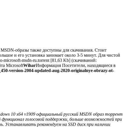
ые MSDN-образы также доступны для скачивания. Стоит
ьшое и его установка занимает около 3-5 минут. Для чистой
o-microsoft-msdn-ru.torrent [81,63 Kb] (скачиваний:
та Microsoft
Wihar
Информация Посетители, находящиеся в
50-version-2004-updated-aug-2020-originalnye-obrazy-ot-
dows 10 x64 v1909 официальный русский MSDN образ торрент
й функционал голосовой поддержки, больше возможностей при
ть. Устанавливать рекомендуем на SSD диск при наличии