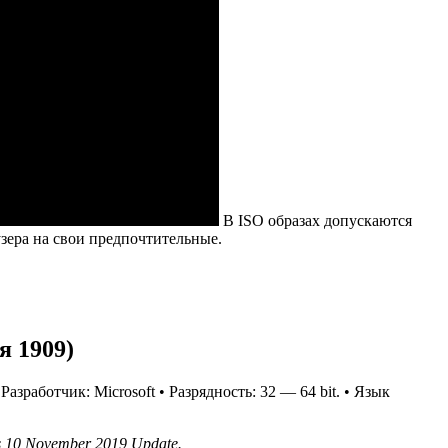
В ISO образах допускаются
зера на свои предпочтительные.
я 1909)
зработчик: Microsoft • Разрядность: 32 — 64 bit. • Язык
s 10 November 2019 Update.