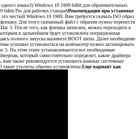
 одного языка3) Windows 10 1909 64bit для образовательных
9 64bit Pro для рабочих станций
Рекомендации при установке
это чистый Windows 10 1909. Вам требуется скачать ISO образ
 флешку. Для этого скачанный файл с образом нужно перенести
Шаг 3. После того, как флешка записана, можно переходить к
а которым в дальнейшем будет установлена операционная
идаясь полного запуска вызовите BOOT menu. Далее необходимо
стема успешно установиться на компьютер нужно активировать
 5. На этом этапе устанавливаются все необходимые
айверпак, который самостоятельно определит, какие драйвера
, вам также рекомендуется установить важные системные
0 такие утилиты обычно установлены.
Еще вариант как