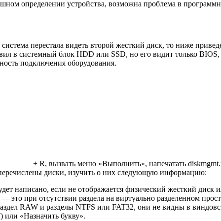
ешном определении устройства, возможна проблема в программно
 система перестала видеть второй жесткий диск, то ниже приве
авил в системный блок HDD или SSD, но его видит только BIOS,
ьность подключения оборудования.
+ R, вызвать меню «Выполнить», напечатать
diskmgmt
е перечислены диски, изучить о них следующую информацию:
дет написано, если не отображается физический жесткий диск 
» — это при отсутствии раздела на виртуально разделенном прост
аздел RAW и разделы NTFS или FAT32, они не видны в виндовс и
 или «Назначить букву».