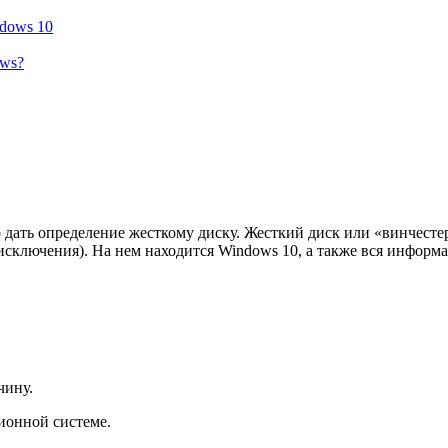
ndows 10
ows?
 дать определение жесткому диску. Жесткий диск или «винчестер
исключения). На нем находится Windows 10, а также вся информа
чину.
ионной системе.