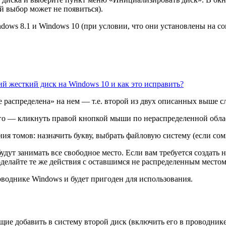
 выбор может не появиться).
ows 8.1 и Windows 10 (при условии, что они установлены на с
й жесткий диск на Windows 10 и как это исправить?
 распределена» на нем — т.е. второй из двух описанных выше с
го — кликнуть правой кнопкой мыши по нераспределенной облас
ния томов: назначить букву, выбрать файловую систему (если сом
дут занимать все свободное место. Если вам требуется создать 
делайте те же действия с оставшимся не распределенным местом
оводнике Windows и будет пригоден для использования.
щие добавить в систему второй диск (включить его в проводник