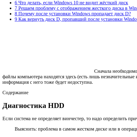
6 Что делать, если Windows 10 не видит жёсткий диск
7 Решаем проблему с отображением жесткого диска в Wi
8 Почему после установки Windows пропадает диск D?
9 Как вернуть диск D, пропавший после установки Wind
Сначала необходимо
файлы компьютера находятся здесь (есть лишь незначительные 
информация с него тоже будет недоступна.
Содержание
Диагностика HDD
Если система не определяет винчестер, то надо определить при
Выяснить: проблема в самом жестком диске или в операц