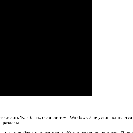
то делать?
Как быть, если система Windows 7 не устанавливается
а разделы
диска и выберите пункт меню «Инициализировать диск». В окне,