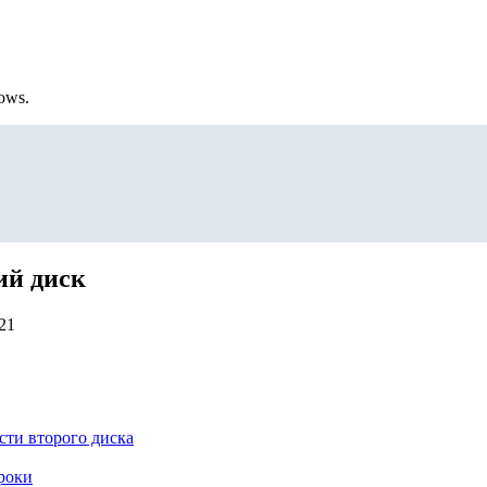
ows.
ий диск
21
сти второго диска
роки