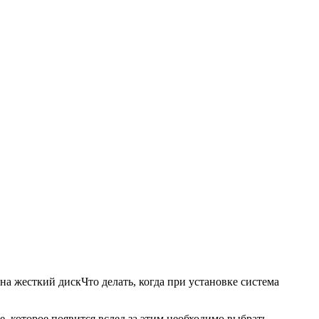
 на жесткий диск
Что делать, когда при установке система
 которое появится вслед за этим необходимо выбрать