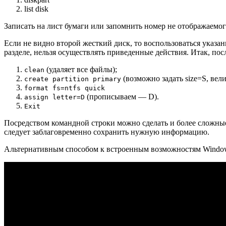
list disk
Записать на лист бумаги или запомнить номер не отображаемого
Если не видно второй жесткий диск, то воспользоваться указ
разделе, нельзя осуществлять приведенные действия. Итак, по
(удаляет все файлы);
clean
(возможно задать size=S, вел
create partition primary
format fs=ntfs quick
(прописываем — D).
assign letter=D
Exit
Посредством командной строки можно сделать и более сложные 
следует заблаговременно сохранить нужную информацию.
Альтернативным способом к встроенным возможностям Windows