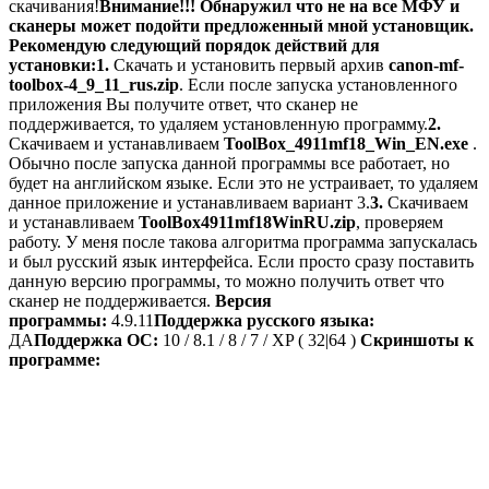
скачивания!
Внимание!!!
Обнаружил что не на все МФУ и
сканеры может подойти предложенный мной установщик.
Рекомендую следующий порядок действий для
установки:
1.
Скачать и установить первый архив
canon-mf-
toolbox-4_9_11_rus.zip
. Если после запуска установленного
приложения Вы получите ответ, что сканер не
поддерживается, то удаляем установленную программу.
2.
Скачиваем и устанавливаем
ToolBox_4911mf18_Win_EN.exe
.
Обычно после запуска данной программы все работает, но
будет на английском языке. Если это не устраивает, то удаляем
данное приложение и устанавливаем вариант 3.
3.
Скачиваем
и устанавливаем
ToolBox4911mf18WinRU.zip
, проверяем
работу. У меня после такова алгоритма программа запускалась
и был русский язык интерфейса. Если просто сразу поставить
данную версию программы, то можно получить ответ что
сканер не поддерживается.
Версия
программы:
4.9.11
Поддержка русского языка:
ДА
П
оддержка ОС:
10 / 8.1 / 8 / 7 / XP ( 32|64 )
Скриншоты к
программе: