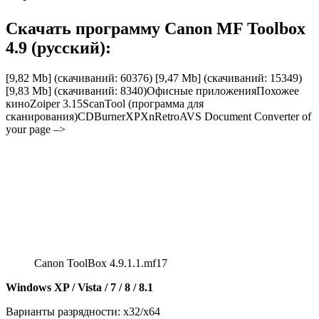
Скачать программу Canon MF Toolbox
4.9 (русский):
[9,82 Mb] (cкачиваний: 60376)
[9,47 Mb] (cкачиваний: 15349)
[9,83 Mb] (cкачиваний: 8340)
Офисные приложенияПохожее
киноZoiper 3.15ScanTool (программа для
сканирования)CDBurnerXPXnRetroAVS Document Converter of
your page –>
Canon ToolBox 4.9.1.1.mf17
Windows XP / Vista / 7 / 8 / 8.1
Варианты разрядности: x32/x64