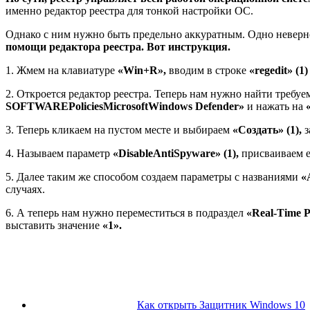
именно редактор реестра для тонкой настройки ОС.
Однако с ним нужно быть предельно аккуратным. Одно неверн
помощи редактора реестра. Вот инструкция.
1. Жмем на клавиатуре
«Win+R»,
вводим в строке
«regedit» (1)
2. Откроется редактор реестра. Теперь нам нужно найти требуем
SOFTWAREPoliciesMicrosoftWindows Defender»
и нажать на
3. Теперь кликаем на пустом месте и выбираем
«Создать» (1),
з
4. Называем параметр
«DisableAntiSpyware» (1),
присваиваем 
5. Далее таким же способом создаем параметры с названиями
«
случаях.
6. А теперь нам нужно переместиться в подраздел
«Real-Time Pr
выставить значение
«1».
Как открыть Защитник Windows 10