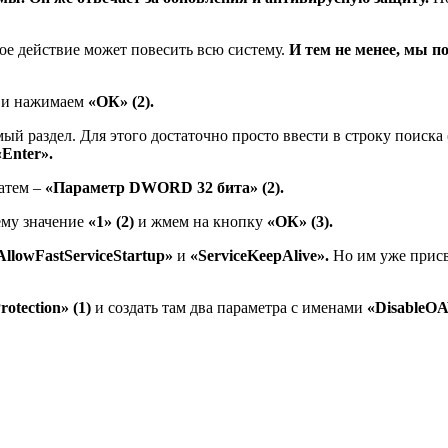
ое действие может повесить всю систему.
И тем не менее, мы 
и нажимаем
«ОК» (2).
ый раздел. Для этого достаточно просто ввести в строку поиска 
«Enter».
атем –
«Параметр DWORD 32 бита» (2).
ему значение
«1» (2)
и жмем на кнопку
«ОК» (3).
AllowFastServiceStartup»
и
«ServiceKeepAlive».
Но им уже прис
otection» (1)
и создать там два параметра с именами
«DisableOA