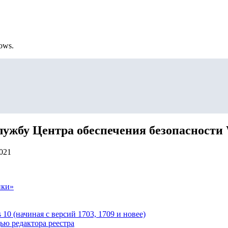
ows.
 службу Центра обеспечения безопасности
2021
ики»
0 (начиная с версий 1703, 1709 и новее)
ью редактора реестра