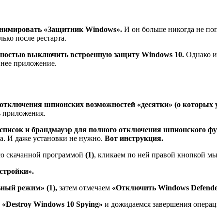
еанимировать «Защитник Windows».
И он больше никогда не поп
ько после рестарта.
лностью выключить встроенную защиту Windows 10.
Однако и
ннее приложение.
 отключения шпионских возможностей «десятки» (о которых у
ь приложения.
список и брандмауэр для полного отключения шпионского фу
ка. И даже установки не нужно.
Вот инструкция.
 со скачанной программой
(1)
, кликаем по ней правой кнопкой 
стройки».
ный режим» (1),
затем отмечаем
«Отключить Windows Defender
ю
«Destroy Windows 10 Spying»
и дожидаемся завершения операц