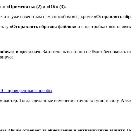
мем
«Применить» (2)
и
«ОК» (3).
чить уже известным нам способом все, кроме
«Отправлять обра
нкту
«Отправлять образцы файлов»
и в настройках выставля
dows» в «десятке».
Зато теперь он точно не будет беспокоить
вируса.
0 – проверенные способы
омпьютер. Тогда сделанные изменения точно вступят в силу.
А ес
емы. Он же отвечает за обновления и антивирусную защиту.
По