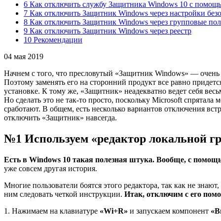
6 Как отключить службу Защитника Windows 10 с помощь
7 Как отключить Защитник Windows через настройки без
8 Как отключить Защитник Windows через групповые по
9 Как отключить Защитник Windows через реестр
10 Рекомендации
04 мая 2019
Начнем с того, что пресловутый «Защитник Windows» — очень бе
Поэтому заменять его на сторонний продукт все равно придет
установке. К тому же, «Защитник» неадекватно ведет себя весь
Но сделать это не так-то просто, поскольку Microsoft спрята
сработают. В общем, есть несколько вариантов отключения вс
отключить «Защитник» навсегда.
№1 Используем «редактор локальной г
Есть в Windows 10 такая полезная штука. Вообще, с помощ
уже совсем другая история.
Многие пользователи боятся этого редактора, так как не знают,
ним следовать четкой инструкции.
Итак, отключим с его по
1. Нажимаем на клавиатуре
«Wi+R»
и запускаем компонент
«В