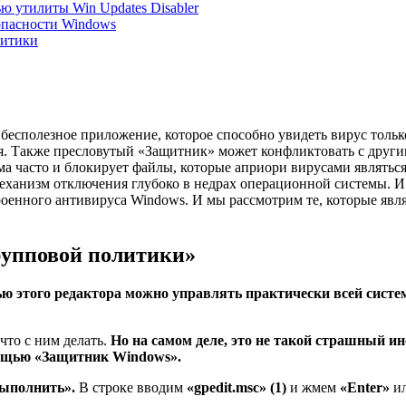
ю утилиты Win Updates Disabler
опасности Windows
литики
сполезное приложение, которое способно увидеть вирус только е
ся. Также пресловутый «Защитник» может конфликтовать с други
ма часто и блокирует файлы, которые априори вирусами являться
ла механизм отключения глубоко в недрах операционной системы.
троенного антивируса Windows. И мы рассмотрим те, которые я
рупповой политики»
ью этого редактора можно управлять практически всей систе
 что с ним делать.
Но на самом деле, это не такой страшный и
мощью «Защитник Windows».
ыполнить».
В строке вводим
«gpedit.msc» (1)
и жмем
«Enter»
и