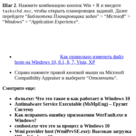
Шаг 2
. Нажмите комбинацию кнопок Win + R и введите
, чтобы открыть планировщик заданий. Далее
taskschd.msc
перейдите “
Библиотека Планировщика задач
” > “
Microsoft
” >
“
Windows
” > “
Application Experience
“.
Как правильно изменить файл
hosts на Windows 10, 8.1, 8, 7, Vista, XP
Справа нажмите правой кнопкой мыши на Microsoft
Compatibility Appraiser и выберите “
Отключить
“.
Смотрите еще:
dwm.exe: Что это такое и как работает в Windows 10
Antimalware Service Executable (MsMpEng) – Грузит
Систему
Как исправить ошибку приложения WerFault.exe в
Windows?
conhost.exe что это за процесс в Windows 10
Wmi provider host (WmiPrvSE.exe): Высокая загрузка