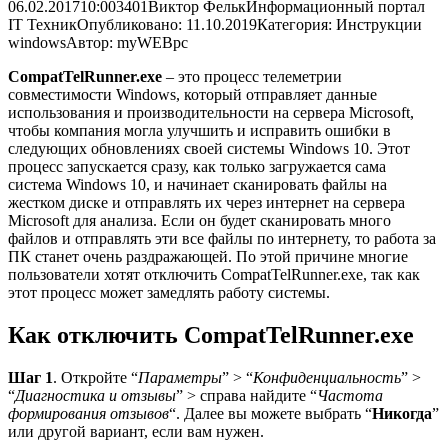
06.02.2017
10:00
3401
Виктор Фельк
Информационный портал
IT Техник
Опубликовано: 11.10.2019
Категория: Инструкции
windows
Автор: myWEBpc
CompatTelRunner.exe
– это процесс телеметрии
совместимости Windows, который отправляет данные
использования и производительности на сервера Microsoft,
чтобы компания могла улучшить и исправить ошибки в
следующих обновлениях своей системы Windows 10. Этот
процесс запускается сразу, как только загружается сама
система Windows 10, и начинает сканировать файлы на
жестком диске и отправлять их через интернет на сервера
Microsoft для анализа. Если он будет сканировать много
файлов и отправлять эти все файлы по интернету, то работа за
ПК станет очень раздражающей. По этой причине многие
пользователи хотят отключить CompatTelRunner.exe, так как
этот процесс может замедлять работу системы.
Как отключить CompatTelRunner.exe
Шаг 1
. Откройте “
Параметры
” > “
Конфиденциальность
” >
“
Диагностика и отзывы
” > справа найдите “
Частота
формирования отзывов
“. Далее вы можете выбрать “
Никогда
”
или другой вариант, если вам нужен.