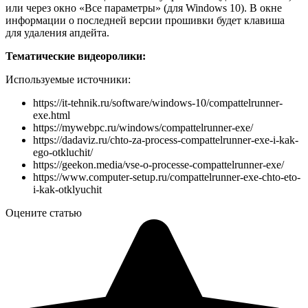
или через окно «Все параметры» (для Windows 10). В окне
информации о последней версии прошивки будет клавиша
для удаления апдейта.
Тематические видеоролики:
Используемые источники:
https://it-tehnik.ru/software/windows-10/compattelrunner-
exe.html
https://mywebpc.ru/windows/compattelrunner-exe/
https://dadaviz.ru/chto-za-process-compattelrunner-exe-i-kak-
ego-otkluchit/
https://geekon.media/vse-o-processe-compattelrunner-exe/
https://www.computer-setup.ru/compattelrunner-exe-chto-eto-
i-kak-otklyuchit
Оцените статью