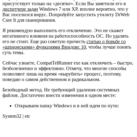
присутствует только на «десятке». Если Вы заметили его в
диспетчере задач
Windows 7 или XP, вполне вероятно, что у
Вас поселился вирус. Попробуйте запустить утилиту DrWeb
Cure It для сканирования.
Я рекомендую выполнить его отключение. Это не скажет
негативного влияния на работоспособность ОС. Но удалять
его не стоит. Еще раз советую прочесть
статью о борьбе со
«
шпионскими
»
функциями Виндовс 10
, чтобы лучше понять
суть темы.
Сейчас узнаете, CompatTelRunner exe как отключить – быстро,
безболезненно и эффективно. Отмечу, что многие способы
позволяют лишь на время «вырубить» процесс, поэтому,
поведаю о самом действенном и радикальном.
Безобидный метод. Не требующий удаления системных
файлов. Достаточно внести изменения в одном месте:
Открываем папку Windows и в ней идем по пути:
System32 | etc