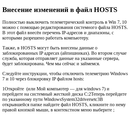
Внесение изменений в файл HOSTS
Полностью выключить телеметрический контроль в Win 7, 10
можно с помощью редактирования системного файла HOSTS.
В этот файл внесён перечень IP-адресов и диапазоны, с
которыми разрешено работать компьютеру.
Также, в HOSTS могут быть внесены данные о
заблокированных IP адресах (айпишниках). Во втором случае
служба, которая отправляет данные на указанные сервера,
будет заблокирована. Чем мы сейчас и займемся.
Следуйте инструкции, чтобы отключить телеметрию Windows
7 и 10 через блокировку IP файлом hosts:
1
Откройте (или Мой компьютер — для windows 7) и
перейдите на системный жесткий диска С:
2
Теперь перейдите
по указанному пути WindowsSystem32driversetc
3
В
открывшейся папке найдите файл HOSTS, кликните по нему
правой кнопкой мыши, в контекстном меню выберите ;