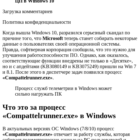
ЦП в Windows 10
Загрузка комментариев
Политика конфиденциальности
Когда вышла Windows 10, разразился серьезный скандал по
причине того, что
Microsoft
теперь станет собирать некоторые
данные о пользователях своей операционной системы.
Правда, софтверная корпорация сообщила, что это нужно для
улучшения работоспособности ПО. Однако, как оказалось,
соответствующие функции внедрены не только в «Десятке»,
но и с апдейтами (KB3080149 и KB3075249) пришли на Win 7
и 8.1. После этого в диспетчере задач появился процесс
«Compattelrunner.exe»
.
Процесс служб телеметрии в Windows может
сильно нагружать ПК
Что это за процесс
«Compattelrunner.exe» в Windows
В актуальных версиях ОС Windows (7/8/10) процесс
«Compattelrunner.exe»
отвечает за работу службы, которая
собирает телеметрические данные на PC пользователей и