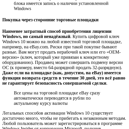
блока имеется запись о наличии установленной
Windows
Покупка через сторонние торговые площадки
Наименее затратный способ приобретения лицензии
Windows, но самый ненадёжный
. Купить цифровой ключ
Windows 10 можно на любой известной торговой площадке,
например, на eBay.com. Риски при такой покупке бывают
разные. Вам могут продать нерабочий ключ или его «OEM-
версию» (ключ, который уже привязан к конкретному
оборудованию). Продавец может совершить подмену версии
ОС (к примеру, вместо 64-разрядной продать 32-разрядную).
Д
аже если на площадке (как, допустим, на eBay) имеется
функция возврата средств в течение 30 дней, это всё равно
не гарантирует безопасность совершаемой сделки
.
Все цены на торговой площадке eBay сразу
автоматически переводятся в рубли по
актуальному курсу валюты
Легальных способов активации Windows 10 существует
достаточно много, чтобы не прибегать к незаконным методам.
Любой пользователь может зарегистрироваться в программе
Windows Insider от корпорации Microsoft, получив