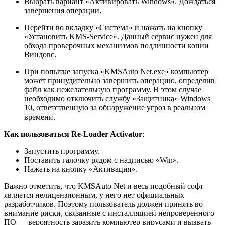
Выбрать вариант «Активировать Windows». Дождаться
завершения операции.
Перейти во вкладку «Система» и нажать на кнопку
«Установить KMS-Service». Данный сервис нужен для
обхода проверочных механизмов подлинности копии
Виндовс.
При попытке запуска «KMSAuto Net.exe» компьютер
может принудительно завершить операцию, определив
файл как нежелательную программу. В этом случае
необходимо отключить службу «Защитника» Windows
10, ответственную за обнаружение угроз в реальном
времени.
Как пользоваться
Re-
Loader
Activator
:
Запустить программу.
Поставить галочку рядом с надписью «Win».
Нажать на кнопку «Активация».
Важно отметить, что KMSAuto Net и весь подобный софт
является нелицензионным, у него нет официальных
разработчиков. Поэтому пользователь должен принять во
внимание риски, связанные с инсталляцией непроверенного
ПО — вероятность заразить компьютер вирусами и вызвать