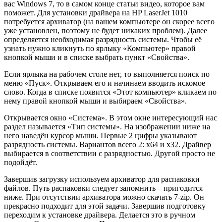
вас Windows 7, то в самом конце статьи видео, которое вам
поможет. Для установки драйвера на HP LaserJet 1010
потребуется архиватор (на вашем компьютере он скорее всего
уже установлен, поэтому не будет никаких проблем). Далее
определяется необходимая разрядность системы. Чтобы её
узнать нужно кликнуть по ярлыку «Компьютер» правой
кнопкой мыши и в списке выбрать пункт «Свойства».
Если ярлыка на рабочем столе нет, то выполняется поиск по
меню «Пуск». Открываем его и начинаем вводить искомое
слово. Когда в списке появится «Этот компьютер» кликаем по
нему правой кнопкой мыши и выбираем «Свойства».
Открывается окно «Система». В этом окне интересующий нас
раздел называется «Тип системы». На изображении ниже на
него наведён курсор мыши. Первые 2 цифры указывают
разрядность системы. Вариантов всего 2: х64 и х32. Драйвер
выбирается в соответствии с разрядностью. Другой просто не
подойдёт.
Завершив загрузку используем архиватор для распаковки
файлов. Путь распаковки следует запомнить – пригодится
ниже. При отсутствии архиватора можно скачать 7-zip. Он
прекрасно подходит для этой задачи. Завершив подготовку
переходим к установке драйвера. Делается это в ручном