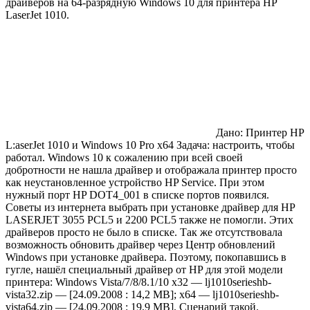
драйверов на 64-разрядную Windows 10 для принтера HP
LaserJet 1010.
Дано: Принтер HP
L:aserJet 1010 и Windows 10 Pro x64 Задача: настроить, чтобы
работал. Windows 10 к сожалению при всей своей
добротности не нашла драйвер и отображала принтер просто
как неустановленное устройство HP Service. При этом
нужный порт HP DOT4_001 в списке портов появился.
Советы из интернета выбрать при установке драйвер для HP
LASERJET 3055 PCL5 и 2200 PCL5 также не помогли. Этих
драйверов просто не было в списке. Так же отсутствовала
возможность обновить драйвер через Центр обновлений
Windows при установке драйвера. Поэтому, покопавшиcь в
гугле, нашёл специальный драйвер от HP для этой модели
принтера: Windows Vista/7/8/8.1/10 х32 — lj1010serieshb-
vista32.zip — [24.09.2008 : 14,2 MB]; х64 — lj1010serieshb-
vista64.zip — [24.09.2008 : 19,9 MB]. Сценарий такой.