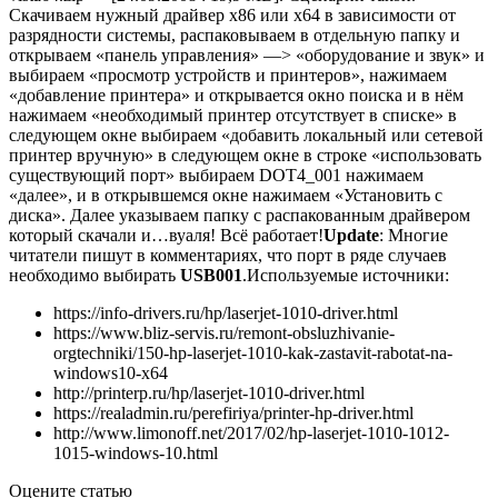
Скачиваем нужный драйвер x86 или x64 в зависимости от
разрядности системы, распаковываем в отдельную папку и
открываем «панель управления» —> «оборудование и звук» и
выбираем «просмотр устройств и принтеров», нажимаем
«добавление принтера» и открывается окно поиска и в нём
нажимаем «необходимый принтер отсутствует в списке» в
следующем окне выбираем «добавить локальный или сетевой
принтер вручную» в следующем окне в строке «использовать
существующий порт» выбираем DOT4_001 нажимаем
«далее», и в открывшемся окне нажимаем «Установить с
диска». Далее указываем папку с распакованным драйвером
который скачали и…вуаля! Всё работает!
Update
: Многие
читатели пишут в комментариях, что порт в ряде случаев
необходимо выбирать
USB001
.
Используемые источники:
https://info-drivers.ru/hp/laserjet-1010-driver.html
https://www.bliz-servis.ru/remont-obsluzhivanie-
orgtechniki/150-hp-laserjet-1010-kak-zastavit-rabotat-na-
windows10-x64
http://printerp.ru/hp/laserjet-1010-driver.html
https://realadmin.ru/perefiriya/printer-hp-driver.html
http://www.limonoff.net/2017/02/hp-laserjet-1010-1012-
1015-windows-10.html
Оцените статью