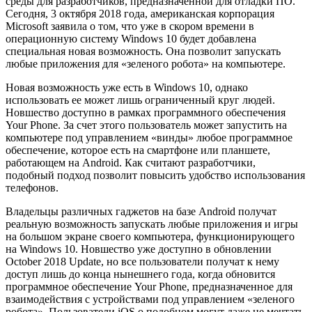
среды для разработчиков, предназначенной для отладки ПО.
Сегодня, 3 октября 2018 года, американская корпорация
Microsoft заявила о том, что уже в скором времени в
операционную систему Windows 10 будет добавлена
специальная новая возможность. Она позволит запускать
любые приложения для «зеленого робота» на компьютере.
Новая возможность уже есть в Windows 10, однако
использовать ее может лишь ограниченный круг людей.
Новшество доступно в рамках программного обеспечения
Your Phone. За счет этого пользователь может запустить на
компьютере под управлением «винды» любое программное
обеспечение, которое есть на смартфоне или планшете,
работающем на Android. Как считают разработчики,
подобный подход позволит повысить удобство использования
телефонов.
Владельцы различных гаджетов на базе Android получат
реальную возможность запускать любые приложения и игры
на большом экране своего компьютера, функционирующего
на Windows 10. Новшество уже доступно в обновлении
October 2018 Update, но все пользователи получат к нему
доступ лишь до конца нынешнего года, когда обновится
программное обеспечение Your Phone, предназначенное для
взаимодействия с устройствами под управлением «зеленого
робота». Пользователи iOS о подобном могут даже не мечтать