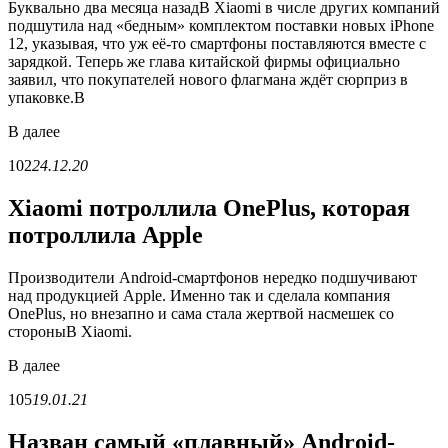
Буквально два месяца назадВ Xiaomi в числе других компаний
подшутила над «бедным» комплектом поставки новых iPhone
12, указывая, что уж её-то смартфоны поставляются вместе с
зарядкой. Теперь же глава китайской фирмы официально
заявил, что покупателей нового флагмана ждёт сюрприз в
упаковке.В
В
далее
102
24.12.20
Xiaomi потроллила OnePlus, которая
потроллила Apple
Производители Android-смартфонов нередко подшучивают
над продукцией Apple. Именно так и сделала компания
OnePlus, но внезапно и сама стала жертвой насмешек со
стороныВ Xiaomi.
В
далее
105
19.01.21
Назван самый «плавный» Android-