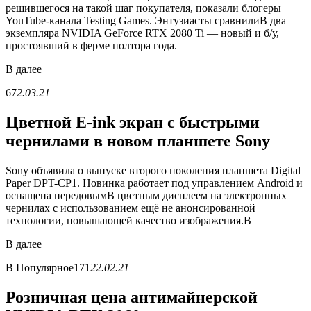
решившегося на такой шаг покупателя, показали блогеры
YouTube-канала Testing Games. Энтузиасты сравнилиВ два
экземпляра NVIDIA GeForce RTX 2080 Ti — новый и б/у,
простоявший в ферме полтора года.
В
далее
67
2.03.21
Цветной E-ink экран с быстрыми
чернилами в новом планшете Sony
Sony объявила о выпуске второго поколения планшета Digital
Paper DPT-CP1. Новинка работает под управлением Android и
оснащена передовымВ цветным дисплеем на электронных
чернилах с использованием ещё не анонсированной
технологии, повышающей качество изображения.В
В
далее
В
Популярное
171
22.02.21
Розничная цена антимайнерской