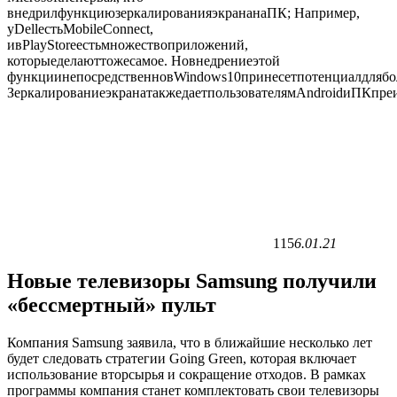
внедрил
функцию
зеркалирования
экрана
на
ПК
;
Например
,
у
Dell
есть
Mobile
Connect
,
и
в
Play
Store
есть
множество
приложений
,
которые
делают
то
же
самое
.
Но
внедрение
этой
функции
непосредственно
в
Windows
10
принесет
потенциал
для
бо
Зеркалирование
экрана
также
дает
пользователям
Android
и
ПК
пре
115
6.01.21
Новые телевизоры Samsung получили
«бессмертный» пульт
Компания Samsung заявила, что в ближайшие несколько лет
будет следовать стратегии Going Green, которая включает
использование вторсырья и сокращение отходов. В рамках
программы компания станет комплектовать свои телевизоры