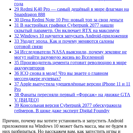
года
29 Redmi K40 Pro — самый дешёвый в мире флагман на
Snapdragon 888
30 Цена Redmi Note 10 Pro: новый топ за свои деньги
31 В настройках графики Cyberpunk 2077 нашли
скрытый параметр. Он включает RTX на максимум
32 Windows 10 научится запускать Android-приложения
33 Уходит эпоха. Как и почему меняются салоны
сотовой связи
34 Исследователи NASA выяснили, почему земляне не
могут найти разумную жизнь во Вселенной
35 Производитель цемента готовит революцию в мире
аккумуляторов
36 ICQ снова в моде! Что вы знаете о главном
мессенджере нулевых?
37 Apple выпустила удешевлённые версии iPhone 11 и 11
Pro
38 Фанаты пересняли первый «Форсаж» на движке GTA
V [ВИДЕО]
39 Консольная версия Cyberpunk 2077 обескуражила
геймеров. В шоке даже эксперт Digital Foundry
Причин, почему вы хотите установить и запустить Android
приложения на Windows 10 может быть масса, мы не будем в
них разбираться. Но расскажем вам, как запустить игры и