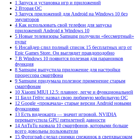
1 Запуск и установка игр и приложений
2 Вторая ОС
3 Запуск приложений для Android на Windows 10 без
эмуляторов
4 Как использовать свой телефон для запуска
приложений Android в Windows 10
5 Новые телевизоры Samsung получили «бессмертный»
пульт
6 Инсайдер слил полный список 15 бесплатных игр от
Epic Games Store. Он выглядит правдоподобно
7 В Windows 10 появится полезная для параноиков
функция
8 Samsung выпустила приложение для настройки
процессора смартфона
9 Samsung придумала полезное применение старым
смартфонам
10 Xiaomi MIUI 12.5: плавнее, легче и функциональней
11 Билл Гейтс назвал свою любимую мобильную ОС
12 Google «прокачала» старые версии Android новыми
функциями
13 Есть видеокарта — значит игровой. NVIDIA
перевыпустила GPU пятилетней давности
14 AnTuTu назвала 10 смартфонов, которыми больше
всего довольны пользователи
15 Фотограф сделал снимки снежинок в сверхвысоком