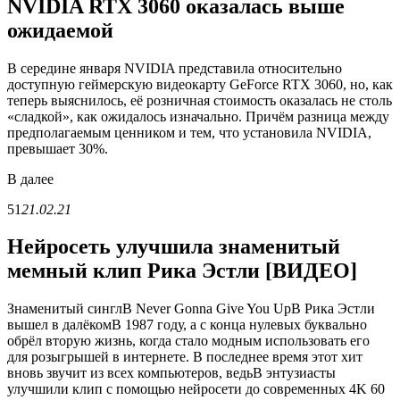
NVIDIA RTX 3060 оказалась выше
ожидаемой
В середине января NVIDIA представила относительно
доступную геймерскую видеокарту GeForce RTX 3060, но, как
теперь выяснилось, её розничная стоимость оказалась не столь
«сладкой», как ожидалось изначально. Причём разница между
предполагаемым ценником и тем, что установила NVIDIA,
превышает 30%.
В
далее
51
21.02.21
Нейросеть улучшила знаменитый
мемный клип Рика Эстли [ВИДЕО]
Знаменитый синглВ Never Gonna Give You UpВ Рика Эстли
вышел в далёкомВ 1987 году, а с конца нулевых буквально
обрёл вторую жизнь, когда стало модным использовать его
для розыгрышей в интернете. В последнее время этот хит
вновь звучит из всех компьютеров, ведьВ энтузиасты
улучшили клип с помощью нейросети до современных 4K 60