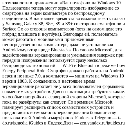
возможности в приложении «Ваш телефон» на Windows 10.
Пользователи теперь могут зеркалировать изображение со
смартфона на экран компьютера по беспроводному
соединению. В настоящее время эта возможность есть только
у Samsung Galaxy S8, S8+, S9 и S9+ со стороны смартфонов и
Surface Go со стороны компьютеров (хотя на самом деле это
гибрид планшета и ноутбука). Благодаря ей, пользователь
может работать с мобильными приложениями
непосредственно на компьютере, даже не устанавливая
Android-эмулятор вроде Bluestacks. По словам Microsoft, для
задействования зеркалирования и уменьшения задержек при
передачи изображения используется сразу несколько
беспроводных технологий — Wi-Fi и Bluetooth в режиме Low
Energy Peripheral Role. Смартфон должен работать на Android
версии не ниже 7.0, а компьютер — минимум на Windows 10
версии 1803. К сожалению, в настоящее время
зеркалирование работает не у всех пользователей формально
совместимых устройств. Для его активации требуются какие-
то особые настройки с серверной стороны Microsoft, которые
пока не развёрнуты как следует. Со временем Microsoft
планирует расширить список совместимых устройств и
предоставить возможность зеркалирования большинству
пользователей Android-смартфонов. iGuides в Telegram — t-
do.ru/igmedia iGuides в Яндекс.Дзен — zen.yandex.ru/iguides.ru