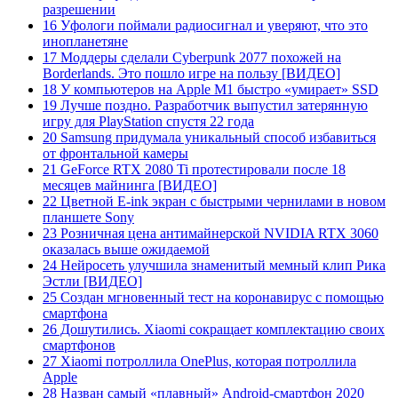
разрешении
16 Уфологи поймали радиосигнал и уверяют, что это
инопланетяне
17 Моддеры сделали Cyberpunk 2077 похожей на
Borderlands. Это пошло игре на пользу [ВИДЕО]
18 У компьютеров на Apple M1 быстро «умирает» SSD
19 Лучше поздно. Разработчик выпустил затерянную
игру для PlayStation спустя 22 года
20 Samsung придумала уникальный способ избавиться
от фронтальной камеры
21 GeForce RTX 2080 Ti протестировали после 18
месяцев майнинга [ВИДЕО]
22 Цветной E-ink экран с быстрыми чернилами в новом
планшете Sony
23 Розничная цена антимайнерской NVIDIA RTX 3060
оказалась выше ожидаемой
24 Нейросеть улучшила знаменитый мемный клип Рика
Эстли [ВИДЕО]
25 Создан мгновенный тест на коронавирус с помощью
смартфона
26 Дошутились. Xiaomi сокращает комплектацию своих
смартфонов
27 Xiaomi потроллила OnePlus, которая потроллила
Apple
28 Назван самый «плавный» Android-смартфон 2020