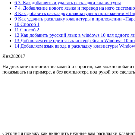
6 3. Как добавлять и удалять раскладки клавиатуры
7 4. Добавление нового языка и перевод на него системн
8 Как добавить раскладку клавиатуры в приложении «П
9 Как удалить раскладку клавиатуры в приложении «Па
10 Способ 1
11 Способ 2
12 Как добавить русский язык в windows 10 для одного я
13 Добавляем еще один язык интерфейса в Windows 10 п
14 Добавляем язык ввода в раскладку клавиатуры Window
Янв
28
2017
На днях мне позвонил знакомый и спросил, как можно добавить 
показывать на примере, а без компьютера под рукой это сделат
Сегодня я покажу как включить нужные вам раскладки клавиат