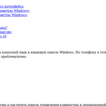
ого интерфейса
араметры Windows»
раметры Windows»
зыка?
ошагово
s 10
казахский язык в языковую панель Windows. По телефону я этого
ь проблематично.
уры и настроить панель управления клавиатуры в операционной