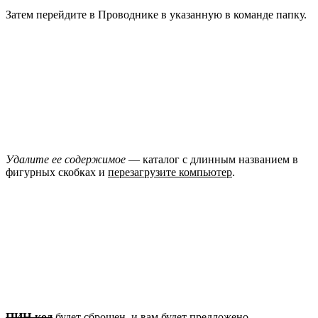
Затем перейдите в Проводнике в указанную в команде папку.
Удалите ее содержимое
— каталог с длинным названием в
фигурных скобках и
перезагрузите компьютер
.
ПИН-код
будет сброшен, и вам будет предложено