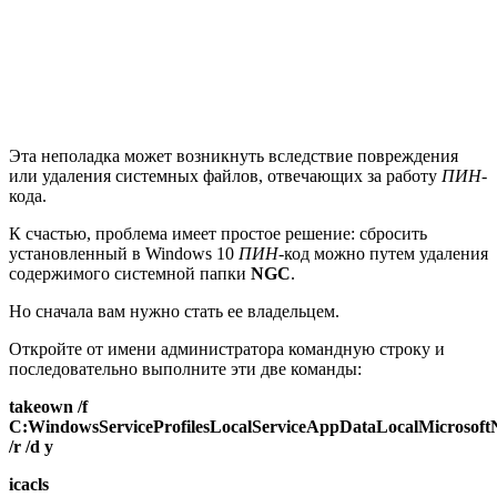
Эта неполадка может возникнуть вследствие повреждения
или удаления системных файлов, отвечающих за работу
ПИН
-
кода.
К счастью, проблема имеет простое решение: сбросить
установленный в Windows 10
ПИН
-код можно путем удаления
содержимого системной папки
NGC
.
Но сначала вам нужно стать ее владельцем.
Откройте от имени администратора командную строку и
последовательно выполните эти две команды:
takeown /f
C:WindowsServiceProfilesLocalServiceAppDataLocalMicrosof
/r /d y
icacls