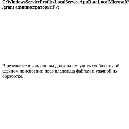
C:WindowsServiceProfilesLocalServiceAppDataLocalMicrosof
/grant администраторы:F /t
В результате в консоли вы должны получить сообщения об
удачном присвоении прав владельца файлам и удачной их
обработке.