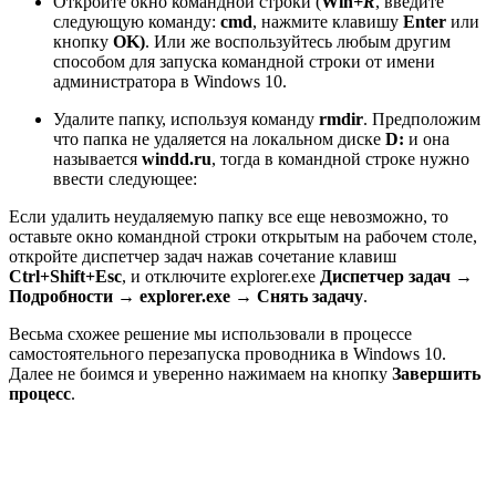
Откройте окно командной строки (
Win
+R
, введите
следующую команду:
cmd
, нажмите клавишу
Enter
или
кнопку
OK)
. Или же воспользуйтесь любым другим
способом для запуска командной строки от имени
администратора в Windows 10.
Удалите папку, используя команду
rmdir
. Предположим
что папка не удаляется на локальном диске
D:
и она
называется
windd.ru
, тогда в командной строке нужно
ввести следующее:
Если удалить неудаляемую папку все еще невозможно, то
оставьте окно командной строки открытым на рабочем столе,
откройте диспетчер задач нажав сочетание клавиш
Ctrl+Shift+Esc
, и отключите explorer.exe
Диспетчер задач →
Подробности → explorer.exe → Снять задачу
.
Весьма схожее решение мы использовали в процессе
самостоятельного перезапуска проводника в Windows 10.
Далее не боимся и уверенно нажимаем на кнопку
Завершить
процесс
.