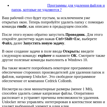
Программы для удаления файлов и
папок, которые не удаляются ?
Ваш рабочий стол будет пустым, за исключением уже
открытых окон. Теперь попробуйте удалить папку с помощью
команды
rmdir
, как описано в предыдущем способе.
После этого нужно обратно запустить
Проводник
. Для этого
откройте диспетчер задач нажав
Ctrl+Shift+Esc
, выберете
Файл,
далее
Запустить новую задачу
.
В окне создание задачи в поле ввода
Открыть:
введите
следующую команду:
explorer
и нажмите
ОК
. Смотрите также
другие полезные команды выполнить в Windows 10.
Вы также можете попробовать некоторое программное
обеспечение сторонних производителей для удаления папок и
файлов, например
Unlocker
. Это свободное программное
обеспечение от компании Cedrick Collomb.
Несмотря на свои миниатюрные размеры (менее 1 Мб),
способен удалить самые капризные файлы. Оперативно
распознает и устраняет причины невозможности удаления.
Unlocker легко управлять: интегрирован в контекстное меню и
удаляет выбранный элемент в один клик.