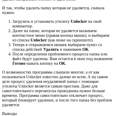
И так, чтобы удалить папку которая не удаляется, сначала
нужно:
Загрузить и установить утилиту
Unlocker
на свой
компьютер.
Далее на папке, которая не удаляется вызываем
контекстное меню (правая кнопка мыши), и выбираем
из списка
Unlocker
(как ниже на скриншоте).
Теперь в открывшемся окошек выбираем пункт со
списка действий
Удалить
и нажимаем
ОК
.
После определения проблемного процесса папка или
файл будут удалены. Вам остается в окне под названием
Готово
нажать кнопку на
ОК
.
О возможностях программы слышали многие, а от как
пользоваться Unlocker известно далеко не всем. А на самом
деле процесс удаления неудаляемой папки с помощью
утилиты Unlocker является самым простым. Даже для
самостоятельного перезапуска проводника нужно больше
времени. Программа самостоятельно отключает процесс,
который блокирует удаление, и после того папка без проблем
удаляется.
Выводы