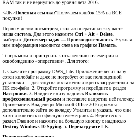
RAM так и не вернулись до уровня лета 2016.
</div>
Полезная ссылка:
“Получаем кэшбэк 15% на ВСЕ
покупки!
Первым делом посмотрим, сколько оперативки «кушает»
наша система. Для этого нажмите
Ctrl + Alt + Delete
,
выберите
Диспетчер задач — Производительность
. Нужная
нам информация находится слева на графике
Память
.
Теперь можно приступать к отключению телеметрии и
освобождению «оперативки». Для этого:
1. Скачайте программу DWS_Lite. Приложение весит пару
сотен килобайт и даже не потребует от вас полноценной
установки — для запуска достаточно открыть загруженный на
ПК exe-файл. 2. Откройте программу и перейдите в раздел
Настройки
. 3. Найдите внизу надпись
Включить
профессиональный режим
и поставьте напротив неё галочку.
Примечание: Владельцы Microsoft Office 2016 должны
дополнительно зайти во вкладку Утилиты и указать, что они
хотят отключить и офисную телеметрию. 4. Вернитесь в
раздел Главное и нажмите на большую кнопку с надписью
Destroy Windows 10 Spying
. 5.
Перезагрузите
ПК.
Почувствуйте разницу: