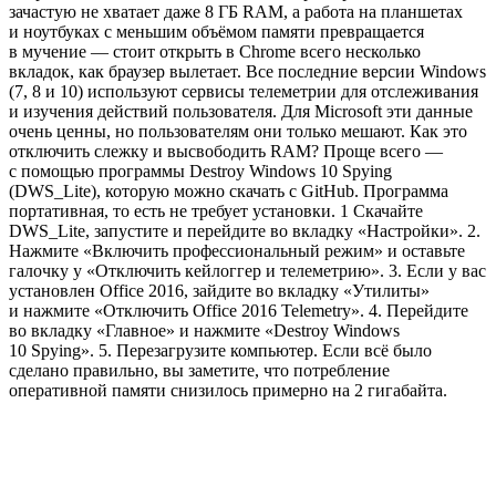
зачастую не хватает даже 8 ГБ RAM, а работа на планшетах
и ноутбуках с меньшим объёмом памяти превращается
в мучение — стоит открыть в Chrome всего несколько
вкладок, как браузер вылетает. Все последние версии Windows
(7, 8 и 10) используют сервисы телеметрии для отслеживания
и изучения действий пользователя. Для Microsoft эти данные
очень ценны, но пользователям они только мешают. Как это
отключить слежку и высвободить RAM? Проще всего —
с помощью программы Destroy Windows 10 Spying
(DWS_Lite), которую можно скачать с GitHub. Программа
портативная, то есть не требует установки. 1 Скачайте
DWS_Lite, запустите и перейдите во вкладку «Настройки». 2.
Нажмите «Включить профессиональный режим» и оставьте
галочку у «Отключить кейлоггер и телеметрию». 3. Если у вас
установлен Office 2016, зайдите во вкладку «Утилиты»
и нажмите «Отключить Office 2016 Telemetry». 4. Перейдите
во вкладку «Главное» и нажмите «Destroy Windows
10 Spying». 5. Перезагрузите компьютер. Если всё было
сделано правильно, вы заметите, что потребление
оперативной памяти снизилось примерно на 2 гигабайта.