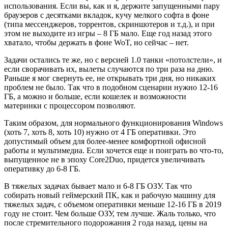
использования. Если вы, как и я, держите запущенными пару
браузеров с десятками вкладок, кучу мелкого софта в фоне
(типа мессенджеров, торрентов, скриншотеров и т.д.), и при
этом не выходите из игры – 8 ГБ мало. Еще год назад этого
хватало, чтобы держать в фоне WoT, но сейчас – нет.
Задачи остались те же, но с версией 1.0 танки «потолстели», и
если сворачивать их, вылеты случаются по три раза на дню.
Раньше я мог свернуть ее, не открывать три дня, но никаких
проблем не было. Так что в подобном сценарии нужно 12-16
ГБ, а можно и больше, если кошелек и возможности
материнки с процессором позволяют.
Таким образом, для нормального функционирования Windows
(хоть 7, хоть 8, хоть 10) нужно от 4 ГБ оперативки. Это
допустимый объем для более-менее комфортной офисной
работы и мультимедиа. Если хочется еще и поиграть во что-то,
выпущенное не в эпоху Core2Duo, придется увеличивать
оперативку до 6-8 ГБ.
В тяжелых задачах бывает мало и 6-8 ГБ ОЗУ. Так что
собирать новый геймерский ПК, как и рабочую машину для
тяжелых задач, с объемом оперативки меньше 12-16 ГБ в 2019
году не стоит. Чем больше ОЗУ, тем лучше. Жаль только, что
после стремительного подорожания 2 года назад, цены на