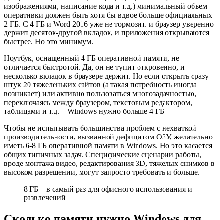
изображениями, написание кода и т.д.) минимальный объем
оперативки должен быть хотя бы вдвое больше официальных
2 ГБ. С 4 ГБ и Word 2016 уже не тормозит, и браузер уверенно
держит десяток-другой вкладок, и приложения открываются
быстрее. Но это минимум.
Ноутбук, оснащенный 4 ГБ оперативной памяти, не
отличается быстротой. Да, он не тупит откровенно, и
несколько вкладок в браузере держит. Но если открыть сразу
штук 20 тяжеленьких сайтов (а такая потребность иногда
возникает) или активно пользоваться многозадачностью,
переключаясь между браузером, текстовым редактором,
таблицами и т.д. – Windows нужно больше 4 ГБ.
Чтобы не испытывать большинства проблем с нехваткой
производительности, вызванной дефицитом ОЗУ, желательно
иметь 6-8 ГБ оперативной памяти в Windows. Но это касается
общих типичных задач. Специфические сценарии работы,
вроде монтажа видео, редактирования 3D, тяжелых снимков в
высоком разрешении, могут запросто требовать и больше.
8 ГБ – в самый раз для офисного использования и
развлечений
Сколько памяти нужно Windows для