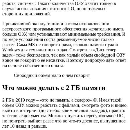
работы системы. Такого количества ОЗУ хватит только в
случае использования штатного ПО, но не тяжелых
сторонних приложений.
При активной эксплуатации и частом использовании
ресурсоемкого программного обеспечения желательно иметь
больше ОЗУ, чем устанавливают минимальные требования. И
по мере усложнения софта рекомендуемое число только
растет. Сама MS не говорит прямо, сколько памяти нужно
Windows для тех или иных задач. Смотреть в «Диспетчер
задач» тоже бесполезно, так как малый объем свободной ОЗУ
вовсе не говорит о ее нехватке. Поэтому попробую дать ответ
на основе собственного опыта.
Свободный объем мало о чем говорит
Что можно делать с 2 ГБ памяти
2 ГБ в 2019 году – «это не память, а склероз» ©. Имея такой
объем ОЗУ, можно работать с файлами, смотреть фото и видео,
выйти в интернет (но с небольшим числом вкладок), править
текстовые документы. Можно запускать нересурсоемкое ПО,
но поиграть выйдет разве что во что-то древнее, выпущенное
лет 10 назад и раньше.