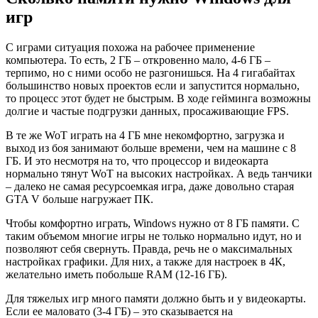
игр
С играми ситуация похожа на рабочее применение
компьютера. То есть, 2 ГБ – откровенно мало, 4-6 ГБ –
терпимо, но с ними особо не разгонишься. На 4 гигабайтах
большинство новых проектов если и запустится нормально,
то процесс этот будет не быстрым. В ходе гейминга возможны
долгие и частые подгрузки данных, просаживающие FPS.
В те же WoT играть на 4 ГБ мне некомфортно, загрузка и
выход из боя занимают больше времени, чем на машине с 8
ГБ. И это несмотря на то, что процессор и видеокарта
нормально тянут WoT на высоких настройках. А ведь танчики
– далеко не самая ресурсоемкая игра, даже довольно старая
GTA V больше нагружает ПК.
Чтобы комфортно играть, Windows нужно от 8 ГБ памяти. С
таким объемом многие игры не только нормально идут, но и
позволяют себя свернуть. Правда, речь не о максимальных
настройках графики. Для них, а также для настроек в 4К,
желательно иметь побольше RAM (12-16 ГБ).
Для тяжелых игр много памяти должно быть и у видеокарты.
Если ее маловато (3-4 ГБ) – это сказывается на