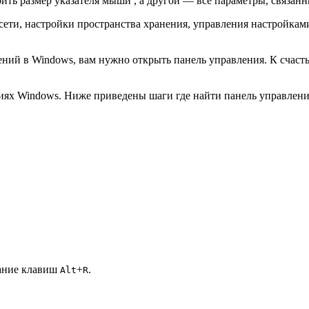
ить размер указателя мыши , а другой — все параметры, связанн
сети, настройки пространства хранения, управления настройками
ений в Windows, вам нужно открыть панель управления. К счасть
сиях Windows. Ниже приведены шаги где найти панель управления
тание клавиш
+
.
Alt
R