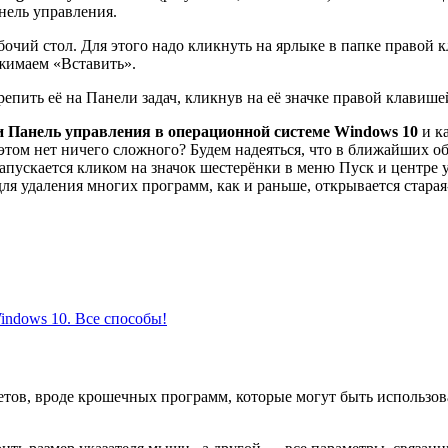
нель управления.
очий стол. Для этого надо кликнуть на ярлыке в папке правой
жимаем «Вставить».
репить её на Панели задач, кликнув на её значке правой клавиш
и Панель управления в операционной системе Windows 10
и ка
в этом нет ничего сложного? Будем надеяться, что в ближайших 
апускается кликом на значок шестерёнки в меню Пуск и центре у
ля удаления многих программ, как и раньше, открывается старая
indows 10. Все способы!
летов, вроде крошечных программ, которые могут быть использ