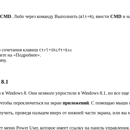
CMD
. Либо через команду Выполнить (
+
), ввести
CMD
и н
Alt
R
ю сочетания клавиш
+
+
Ctrl
Shift
Esc
ите на «Подробнее».
ачу.
 8.1
я в Windows 8. Они
немного
упростили в Windows 8.1, но все ещ
, чтобы переключиться на экран
приложений
. С помощью мыши щ
учить, проведя пальцем вверх от нижней части экрана, или вы
т меню Power User, которое имеет ссылку на панель управления