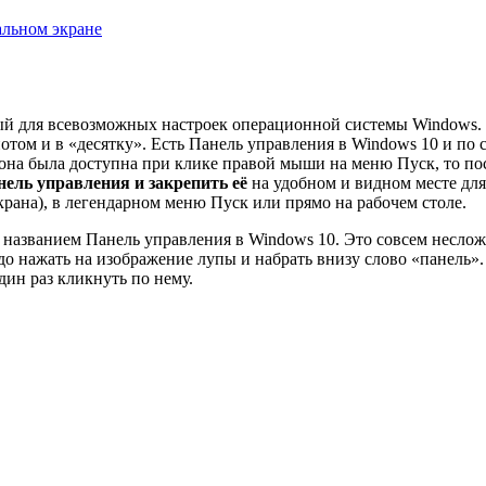
альном экране
й для всевозможных настроек операционной системы Windows. В
потом и в «десятку». Есть Панель управления в Windows 10 и по 
 она была доступна при клике правой мыши на меню Пуск, то пос
нель управления и закрепить её
на удобном и видном месте для
крана), в легендарном меню Пуск или прямо на рабочем столе.
д названием Панель управления в Windows 10. Это совсем несло
адо нажать на изображение лупы и набрать внизу слово «панель
дин раз кликнуть по нему.