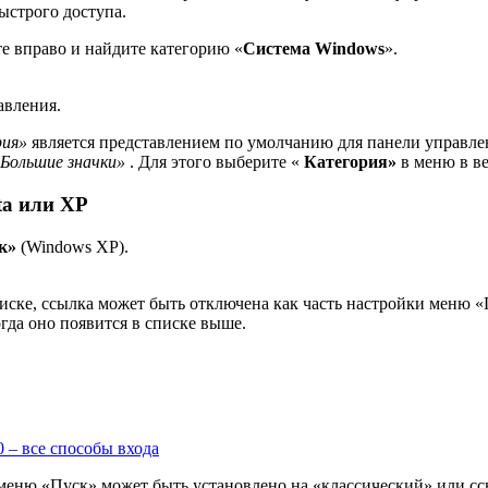
ыстрого доступа.
е вправо и найдите категорию «
Система Windows
».
авления.
рия»
является представлением по умолчанию для панели управлен
Большие значки»
. Для этого выберите «
Категория»
в меню в ве
ta или XP
к»
(Windows XP).
иске, ссылка может быть отключена как часть настройки меню «
огда оно появится в списке выше.
 – все способы входа
 меню «Пуск» может быть установлено на «классический» или сс