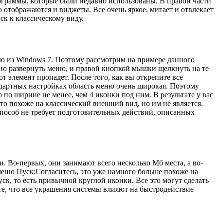
ограммы, которые были недавно использованы. В правой части
отображаются и виджеты. Все очень яркое, мигает и отвлекает
к к классическому виду.
ю из Windows 7. Поэтому рассмотрим на примере данного
жно развернуть меню, и правой кнопкой мышки щелкнуть на те
т элемент пропадет. После того, как вы открепите все
андартных настройках область меню очень широкая. Поэтому
о ширине не менее, чем 4 иконки под ним. В результате у вас
то похоже на классический внешний вид, но им не является.
 способ не требует подготовительных действий, описанных
 Во-первых, они занимают всего несколько Мб места, а во-
меню Пуск:Согласитесь, это уже намного больше похоже на
ск, то есть привычной круглой иконки. Все это могут сделать
те, что все украшения системы влияют на быстродействие