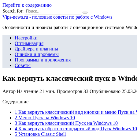
Перейти к содержанию
Search for:
Vips-news.ru - полезные советы по работе с Windows
Особенности и нюансы работы с операционной системой Wind
Настройки
Оптимизация
Драйвера и плагины
Ошибки и проблемы
Программы и приложения
Советы
Как вернуть классический пуск в Wind
Автор
На чтение
21 мин.
Просмотров
33
Опубликовано
25.03.
Содержание
1 Как вернуть классический вид кнопки и меню Пуск на
2 Меню Пуск на Windows 10
3 Как вернуть классический Пуск на Windows 10
4 Как вернуть обратно стандартный вид Пуск Windows 10
5 Установка Classic Shell