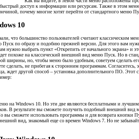
Как вы видите, в левой части меню расположены пр
быстрый доступ к информации или ресурсам. Также в этом меню 
ичиной, почему многие хотят перейти от стандартного меню Пус
dows 10
али, что большинство пользователей считают классическим мен
ю Пуск по образу и подобию прежней версии. Для этого вам ну
ам нужно выбрать пункт «Открепить от начального экрана» и это
о будет похоже на классический внешний вид меню Пуск. Но в ст
 ширины, но, чтобы меню было удобным, советуем сделать его п
 сделать, не прибегая к сторонним программам. Согласитесь, э
онца, ждет другой способ – установка дополнительного ПО. Этот
имер:
ню на Windows 10. Но эти две являются бесплатными и лучшими.
иков. В результате вы сможете получить подобный внешний вид 
Но вы сможете использовать программы и для возврата кнопки Пу
внешний вид, знакомый еще со времен Windows 7. Но не забывай