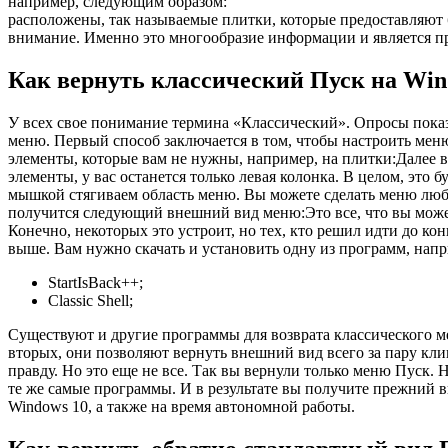
например, следующим образом:
расположены, так называемые плитки, которые предоставляют 
внимание. Именно это многообразие информации и является пр
Как вернуть классический Пуск на Win
У всех свое понимание термина «Классический». Опросы показ
меню. Первый способ заключается в том, чтобы настроить мен
элементы, которые вам не нужны, например, на плитки:Далее в
элементы, у вас останется только левая колонка. В целом, эт
мышкой стягиваем область меню. Вы можете сделать меню любой
получится следующий внешний вид меню:Это все, что вы можете
Конечно, некоторых это устроит, но тех, кто решил идти до к
выше. Вам нужно скачать и установить одну из программ, напр
StartIsBack++;
Classic Shell;
Существуют и другие программы для возврата классического ме
вторых, они позволяют вернуть внешний вид всего за пару кл
правду. Но это еще не все. Так вы вернули только меню Пуск. 
те же самые программы. И в результате вы получите прежний 
Windows 10, а также на время автономной работы.