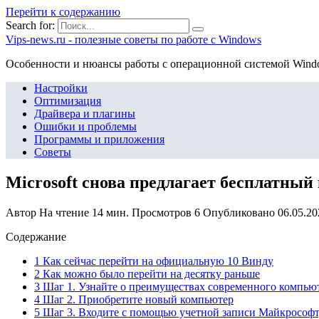
Перейти к содержанию
Search for:
Vips-news.ru - полезные советы по работе с Windows
Особенности и нюансы работы с операционной системой Wind
Настройки
Оптимизация
Драйвера и плагины
Ошибки и проблемы
Программы и приложения
Советы
Microsoft снова предлагает бесплатный
Автор
На чтение
14 мин.
Просмотров
6
Опубликовано
06.05.20
Содержание
1 Как сейчас перейти на официальную 10 Винду
2 Как можно было перейти на десятку раньше
3 Шаг 1. Узнайте о преимуществах современного компью
4 Шаг 2. Приобретите новый компьютер
5 Шаг 3. Входите с помощью учетной записи Майкрософт