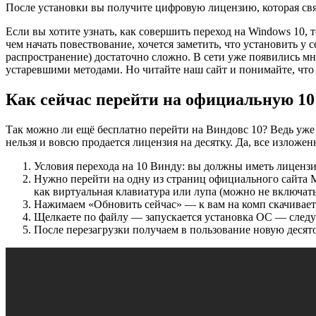
После установки вы получите
цифровую лицензию, которая св
Если вы хотите узнать, как совершить переход на Windows 10, 
чем начать повествование, хочется заметить, что установить у
распространение) достаточно сложно. В сети уже появились мно
устаревшими методами. Но читайте наш сайт и понимайте, что 
Как сейчас перейти на официальную 10
Так можно ли ещё бесплатно перейти на Виндовс 10? Ведь уже н
нельзя и вовсю продается лицензия на десятку. Да, все изложе
Условия перехода на 10 Винду: вы должны иметь лицензи
Нужно перейти на одну из страниц официального сайта М
как виртуальная клавиатура или лупа (можно не включат
Нажимаем «Обновить сейчас» — к вам на комп скачиваетс
Щелкаете по файлу — запускается установка ОС — след
После перезагрузки получаем в пользование новую десято