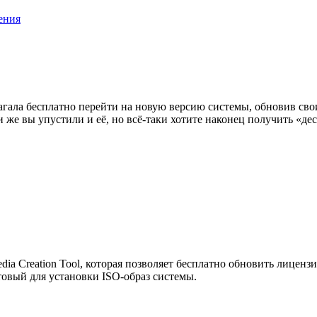
ения
агала бесплатно перейти на новую версию системы, обновив свои
и же вы упустили и её, но всё-таки хотите наконец получить «де
ia Creation Tool, которая позволяет бесплатно обновить лиценз
товый для установки ISO-образ системы.