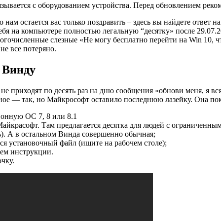
язывается с
оборудованием устройства. Перед обновлением реком
то нам остается вас только поздравить – здесь вы найдете отве
 себя на компьютере полностью легальную “десятку» после 29.07.
гочисленные слезные «Не могу бесплатно перейти на Win 10, что
не все потеряно.
 Винду
е приходят по десять раз на дню сообщения «обнови меня, я вся
нное — так, но Майкрософт оставило последнюю лазейку. Она пок
онную ОС 7, 8 или 8.1
айкрасофт. Там предлагается десятка для людей с ограниченны
ь). А в остальном Винда совершенно обычная;
я установочный файл (ищите на рабочем столе);
уем инструкции.
чку.