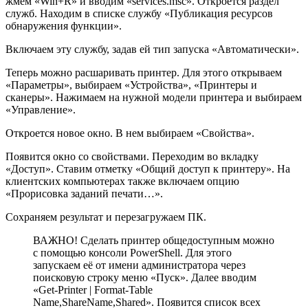
жмём «Win+R» и вводим «services.msc». Откроется раздел
служб. Находим в списке службу «Публикация ресурсов
обнаружения функции».
Включаем эту службу, задав ей тип запуска «Автоматически».
Теперь можно расшаривать принтер. Для этого открываем
«Параметры», выбираем «Устройства», «Принтеры и
сканеры». Нажимаем на нужной модели принтера и выбираем
«Управление».
Откроется новое окно. В нем выбираем «Свойства».
Появится окно со свойствами. Переходим во вкладку
«Доступ». Ставим отметку «Общий доступ к принтеру». На
клиентских компьютерах также включаем опцию
«Прорисовка заданий печати…».
Сохраняем результат и перезагружаем ПК.
ВАЖНО! Сделать принтер общедоступным можно
с помощью консоли PowerShell. Для этого
запускаем её от имени администратора через
поисковую строку меню «Пуск». Далее вводим
«Get-Printer | Format-Table
Name,ShareName,Shared». Появится список всех