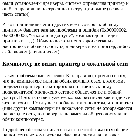
были установлены драйверы, система определяла принтер и
он был правильно настроен по инструкции выше
(первая
часть статьи)
.
А вот при подключении других компьютеров к общему
принтеру бывают разные проблемы и ошибки
(0x00000002,
0x00000006, “отказано в доступе”, компьютер не видит
принтер и т. д.)
. Обычно все эти неполадки связаны с
настройками общего доступа, драйверами на принтер, либо с
файерволом
(антивирусом)
.
Компьютер не видит принтер в локальной сети
Такая проблема бывает редко. Как правило, причина в том,
что на компьютере
(или на обеих компьютерах, к которому
подклеен принтер и с которого вы пытаетесь к нему
подключиться)
отключено сетевое обнаружение и общий
доступ. В этой статье я уже несколько раз писал как и где все
это включить. Если у вас проблема именно в том, что принтер
(или другие компьютеры из локальной сети)
не отображаются
на вкладке сеть, то проверьте параметры общего доступа не
обеих компьютерах.
Подробнее об этом я писал в статье не отображаются общие
папки, сетевые компьютеры, флешки, диски на вкладке