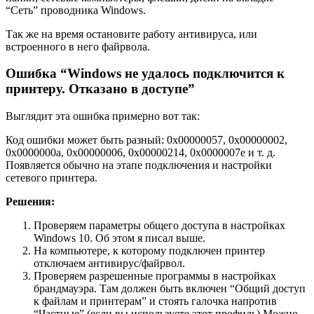
“Сеть” проводника Windows.
Так же на время остановите работу антивируса, или
встроенного в него файрвола.
Ошибка “Windows не удалось подключится к
принтеру. Отказано в доступе”
Выглядит эта ошибка примерно вот так:
Код ошибки может быть разный: 0x00000057, 0x00000002,
0x0000000a, 0x00000006, 0x00000214, 0x0000007e и т. д.
Появляется обычно на этапе подключения и настройки
сетевого принтера.
Решения:
Проверяем параметры общего доступа в настройках
Windows 10. Об этом я писал выше.
На компьютере, к которому подключен принтер
отключаем антивирус/файрвол.
Проверяем разрешенные программы в настройках
брандмауэра. Там должен быть включен “Общий доступ
к файлам и принтерам” и стоять галочка напротив
“Частные”
(если вы используете этот профиль)
.Можно