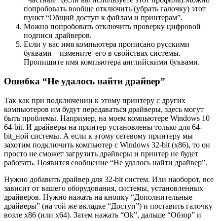
попробовать вообще отключить
(убрать галочку)
этот
пункт “Общий доступ к файлам и принтерам”.
Можно попробовать отключить проверку цифровой
подписи драйверов.
Если у вас имя компьютера прописано русскими
буквами – измените его в свойствах системы.
Пропишите имя компьютера английскими буквами.
Ошибка “Не удалось найти драйвер”
Так как при подключении к этому принтеру с других
компьютеров им будут передаваться драйверы, здесь могут
быть проблемы. Например, на моем компьютере Windows 10
64-bit. И драйверы на принтер установлены только для 64-
bit_ной системы. А если к этому сетевому принтеру мы
захотим подключить компьютер с Windows 32-bit (x86), то он
просто не сможет загрузить драйверы и принтер не будет
работать. Появится сообщение “Не удалось найти драйвер”.
Нужно добавить драйвер для 32-bit систем. Или наоборот, все
зависит от вашего оборудования, системы, установленных
драйверов. Нужно нажать на кнопку “Дополнительные
драйверы”
(на той же вкладке “Доступ”)
и поставить галочку
возле x86 (или x64). Затем нажать “Ok”, дальше “Обзор” и