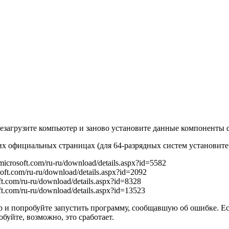
езагрузите компьютер и заново установите данные компоненты с 
х официальных страницах (для 64-разрядных систем установите и
icrosoft.com/ru-ru/download/details.aspx?id=5582
ft.com/ru-ru/download/details.aspx?id=2092
t.com/ru-ru/download/details.aspx?id=8328
t.com/ru-ru/download/details.aspx?id=13523
и попробуйте запустить программу, сообщавшую об ошибке. Если 
буйте, возможно, это сработает.