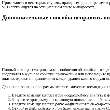
Примечание: в некоторых случаях, правда сегодня встречается 
SP1 (легко ищутся на официальном сайте Майкрософт).
Дополнительные способы исправить о
Полный текст рассматриваемого сообщения об ошибке выглядит
содержатся в журнале событий приложений или используйте пр
диагностировать, параллельная конфигурация какого модуля в
Для использования программы sxstrace, запустите командную с
Введите команду
sxstrace trace -logfile:sxstrace.etl
(путь к ф
Запустите программу, вызывающую появление ошибки, за
Введите команду
sxstrace parse -logfile:sxstrace.etl -outfile:s
Откройте файл sxstrace.txt (он будет находиться в папке 