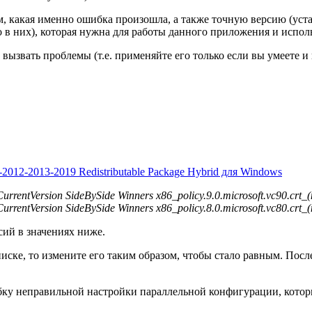
 какая именно ошибка произошла, а также точную версию (уст
о в них), которая нужна для работы данного приложения и испо
 вызвать проблемы (т.е. применяйте его только если вы умеете 
-2012-2013-2019 Redistributable Package Hybrid для Windows
ersion SideBySide Winners x86_policy.9.0.microsoft.vc90.crt_(
ersion SideBySide Winners x86_policy.8.0.microsoft.vc80.crt_(
ий в значениях ниже.
ске, то измените его таким образом, чтобы стало равным. После
у неправильной настройки параллельной конфигурации, которые 