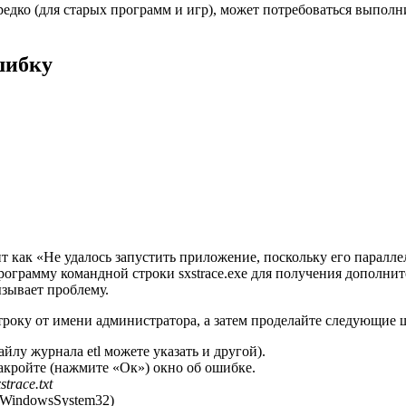
редко (для старых программ и игр), может потребоваться выполни
шибку
 как «Не удалось запустить приложение, поскольку его паралл
ограмму командной строки sxstrace.exe для получения дополнит
ызывает проблему.
троку от имени администратора, а затем проделайте следующие 
айлу журнала etl можете указать и другой).
кройте (нажмите «Ок») окно об ошибке.
xstrace.txt
C:WindowsSystem32)