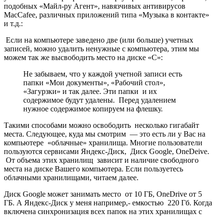
подобных «Майл-ру Агент», навязчивых антивирусов
MacCafee, различных приложений типа «Музыка в контакте»
и т.д.:
Если на компьютере заведено две (или больше) учетных
записей, можно удалить ненужные с компьютера, этим мы
можем так же высвободить место на диске «С»:
Не забываем, что у каждой учетной записи есть
папки «Мои документы», «Рабочий стол»,
«Загурзки» и так далее. Эти папки и их
содержимое будут удалены. Перед удалением
нужное содержимое копируем на флешку.
Такими способами можно освободить несколько гигабайт
места. Следующее, куда мы смотрим — это есть ли у Вас на
компьютере «облачные» хранилища. Многие пользователи
пользуются сервисами Яндекс-Диск, Диск Google, OneDeive.
От объема этих хранилищ зависит и наличие свободного
места на диске Вашего компьютера. Если пользуетесь
облачными хранилищами, читаем далее.
Диск Google может занимать место от 10 ГБ, OneDrive от 5
ГБ. А Яндекс-Диск у меня например,- емкостью 220 Гб. Когда
включена синхронизация всех папок на этих хранилищах с