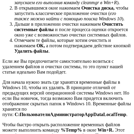
запускаем его выполнив команду cleanmgr в Win+R
).
В открывшимся окне нажимаем
Очистка диска,
чтобы
запустить классическое приложение очистки (
его
также можно найти с помощью поиска Windows 10
).
Дальше в приложении очистки нажимаем
Очистить
системные файлы
и после процесса оценки откроется
окно уже с возможностью очистки системных файлов.
Отмечаем те файлы, которые хотим очистить и
нажимаем
ОК,
а потом подтверждаем действие кнопкой
Удалить файлы
.
Если же Вы предпочитаете самостоятельно возиться с
удалением файлов и очистки системы, то это пункт нашей
статьи идеально Вам подойдет.
Для начала нужно знать где хранятся временные файлы в
Windows 10, чтобы их удалять. В принципе отличий от
предыдущих версий операционной системы Windows нет. Но
если Вы новичок, тогда возможно Вам придется включить
отображение скрытых папок в Windows 10. Временные файлы
хранятся по
пути:
C:ПользователиАдминистраторAppDataLocalTemp
.
Чтобы быстро открыть расположение временных файлов
можете выполнить команду
%Temp%
в окне
Win+R.
Этот