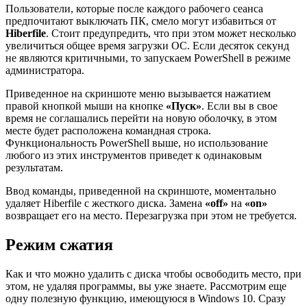
Пользователи, которые после каждого рабочего сеанса
предпочитают выключать ПК, смело могут избавиться от
Hiberfile
. Стоит предупредить, что при этом может несколько
увеличиться общее время загрузки ОС. Если десяток секунд
не являются критичными, то запускаем PowerShell в режиме
администратора.
Приведенное на скриншоте меню вызывается нажатием
правой кнопкой мыши на кнопке
«Пуск»
. Если вы в свое
время не соглашались перейти на новую оболочку, в этом
месте будет расположена командная строка.
Функциональность PowerShell выше, но использование
любого из этих инструментов приведет к одинаковым
результатам.
Ввод команды, приведенной на скриншоте, моментально
удаляет Hiberfile с жесткого диска. Замена
«
off»
на
«on»
возвращает его на место. Перезагрузка при этом не требуется.
Режим сжатия
Как и что можно удалить с диска чтобы освободить место, при
этом, не удаляя программы, вы уже знаете. Рассмотрим еще
одну полезную функцию, имеющуюся в Windows 10. Сразу