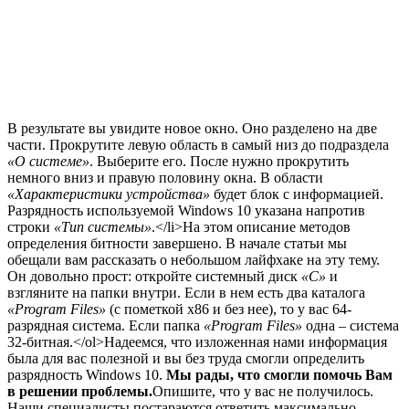
В результате вы увидите новое окно. Оно разделено на две
части. Прокрутите левую область в самый низ до подраздела
«О системе»
. Выберите его. После нужно прокрутить
немного вниз и правую половину окна. В области
«Характеристики устройства»
будет блок с информацией.
Разрядность используемой Windows 10 указана напротив
строки
«Тип системы»
.</li>На этом описание методов
определения битности завершено. В начале статьи мы
обещали вам рассказать о небольшом лайфхаке на эту тему.
Он довольно прост: откройте системный диск
«C»
и
взгляните на папки внутри. Если в нем есть два каталога
«Program Files»
(с пометкой х86 и без нее), то у вас 64-
разрядная система. Если папка
«Program Files»
одна – система
32-битная.</ol>Надеемся, что изложенная нами информация
была для вас полезной и вы без труда смогли определить
разрядность Windows 10.
Мы рады, что смогли помочь Вам
в решении проблемы.
Опишите, что у вас не получилось.
Наши специалисты постараются ответить максимально