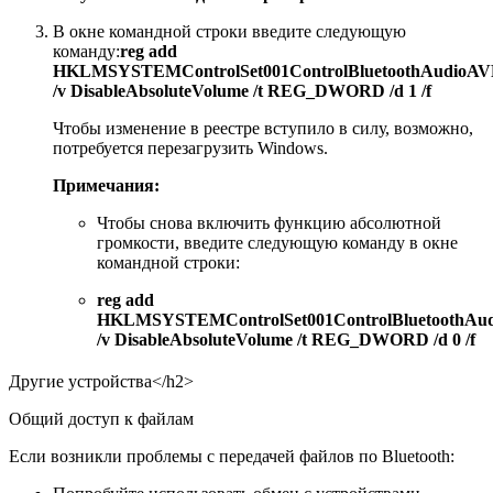
В окне командной строки введите следующую
команду:
reg add
HKLMSYSTEMControlSet001ControlBluetoothAudio
/v DisableAbsoluteVolume /t REG_DWORD /d 1 /f
Чтобы изменение в реестре вступило в силу, возможно,
потребуется перезагрузить Windows.
Примечания:
Чтобы снова включить функцию абсолютной
громкости, введите следующую команду в окне
командной строки:
reg add
HKLMSYSTEMControlSet001ControlBluetoothA
/v DisableAbsoluteVolume /t REG_DWORD /d 0 /f
Другие устройства</h2>
Общий доступ к файлам
Если возникли проблемы с передачей файлов по Bluetooth: