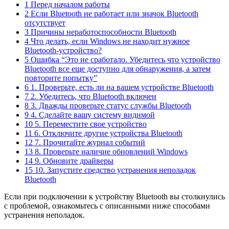
1 Перед началом работы
2 Если Bluetooth не работает или значок Bluetooth
отсутствует
3 Причины неработоспособности Bluetooth
4 Что делать, если Windows не находит нужное
Bluetooth-устройство?
5 Ошибка “Это не сработало. Убедитесь что устройство
Bluetooth все еще доступно для обнаружения, а затем
повторите попытку”
6 1. Проверьте, есть ли на вашем устройстве Bluetooth
7 2. Убедитесь, что Bluetooth включен
8 3. Дважды проверьте статус службы Bluetooth
9 4. Сделайте вашу систему видимой
10 5. Переместите свое устройство
11 6. Отключите другие устройства Bluetooth
12 7. Прочитайте журнал событий
13 8. Проверьте наличие обновлений Windows
14 9. Обновите драйверы
15 10. Запустите средство устранения неполадок
Bluetooth
Если при подключении к устройству Bluetooth вы столкнулись
с проблемой, ознакомьтесь с описанными ниже способами
устранения неполадок.