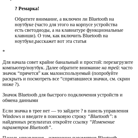
? Ремарка!
Обратите внимание, а включен ли Bluetooth на
ноутбуке (часто для этого на корпусе устройства
есть светодиоды, а на клавиатуре функциональные
клавиши). О том, как включить Bluetooth на
ноутбуке,
расскажет вот эта статья
*
Для начала совет крайне банальный и простой: перезагрузите
компьютер/ноутбук. Далее обратите внимание
на трей
: часто
значок “прячется” как малоиспользуемый (попробуйте
раскрыть и посмотреть все “спрятавшиеся значки, см. скрин
ниже ?).
Значок Bluetooth для быстрого подключения устройств и
обмена данными
Если значка в трее нет — то зайдите ? в панель управления
Windows и введите в поисковую строку
“Bluetooth”
: в
найденных результатах откройте ссылку
“Изменение
параметров Bluetooth”
.
Панель управления – изменение параметров Bluetooth