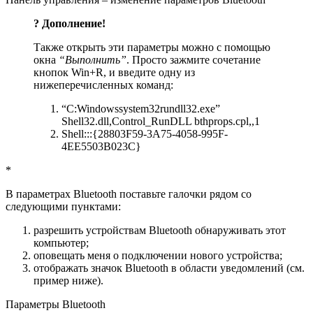
? Дополнение!
Также открыть эти параметры можно с помощью
окна
“Выполнить”
. Просто зажмите сочетание
кнопок
Win+R
, и введите одну из
нижеперечисленных команд:
“C:Windowssystem32rundll32.exe”
Shell32.dll,Control_RunDLL bthprops.cpl,,1
Shell:::{28803F59-3A75-4058-995F-
4EE5503B023C}
*
В параметрах Bluetooth поставьте галочки рядом со
следующими пунктами:
разрешить устройствам Bluetooth обнаруживать этот
компьютер;
оповещать меня о подключении нового устройства;
отображать значок Bluetooth в области уведомлений (см.
пример ниже).
Параметры Bluetooth