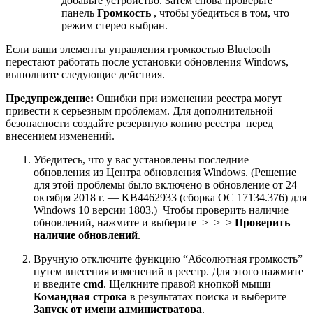
добавьте устройство. Затем снова проверьте
панель
Громкость
, чтобы убедиться в том, что
режим стерео выбран.
Если ваши элементы управления громкостью Bluetooth
перестают работать после установки обновления Windows,
выполните следующие действия.
Предупреждение:
Ошибки при изменении реестра могут
привести к серьезным проблемам. Для дополнительной
безопасности создайте резервную копию реестра перед
внесением изменений.
Убедитесь, что у вас установлены последние
обновления из Центра обновления Windows. (Решение
для этой проблемы было включено в обновление от 24
октября 2018 г. — KB4462933 (сборка ОС 17134.376) для
Windows 10 версии 1803.) Чтобы проверить наличие
обновлений, нажмите и выберите > > >
Проверить
наличие обновлений
.
Вручную отключите функцию “Абсолютная громкость”
путем внесения изменений в реестр. Для этого нажмите
и введите
cmd
. Щелкните правой кнопкой мыши
Командная строка
в результатах поиска и выберите
Запуск от имени администратора
.