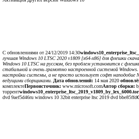
С обновлениями от 24/12/2019 14:30
windows10_enterprise_ltsc
лучшая Windows 10 LTSC 2020 v1809 [x64-x86] для флешки скач
Windows 10 LTSC на русском, без проблем установится с флешк
стабильной и очень грамотно настроенной системой Windows.
настройки системы, а не просто использует софт наподобие Nt
ведущими сборщиками.
Дата обновлений:
14 мая 2020
обновлё
комплекте
Первоисточник:
www.microsoft.com
Автор сборки:
b
торрент
windows10_enterprise_ltsc_2019_v1809_by_lex_6000.tor
dvd 9aef5d46ru windows 10 32bit enterprise ltsc 2019 dvd bbe85ffd