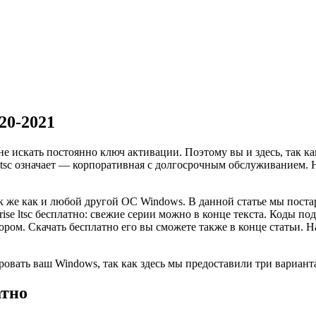
20-2021
не искать постоянно ключ активации. Поэтому вы и здесь, так к
ise ltsc означает — корпоративная с долгосрочным обслуживанием
к же как и любой другой ОС Windows. В данной статье мы поста
se ltsc бесплатно: свежие серии можно в конце текста. Коды под
ором. Скачать бесплатно его вы сможете также в конце статьи.
ировать ваш Windows, так как здесь мы предоставили три вариант
атно