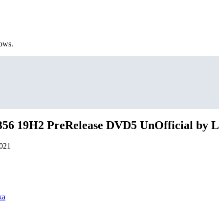
ows.
56 19H2 PreRelease DVD5 UnOfficial by Lo
2021
ка