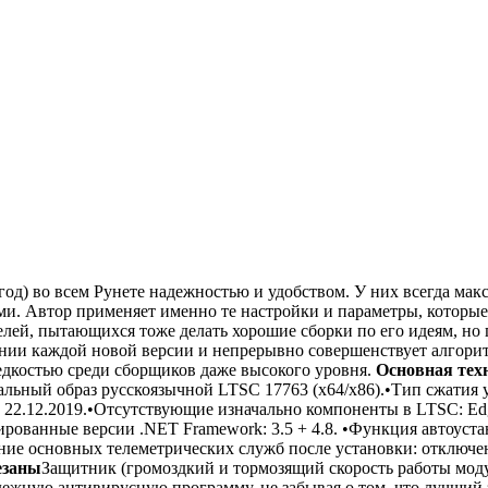
од) во всем Рунете надежностью и удобством. У них всегда ма
лями. Автор применяет именно те настройки и параметры, кото
лей, пытающихся тоже делать хорошие сборки по его идеям, но 
ии каждой новой версии и непрерывно совершенствует алгоритм
редкостью среди сборщиков даже высокого уровня.
Основная тех
льный образ русскоязычной LTSC 17763 (x64/x86).•Тип сжатия ус
22.12.2019.•Отсутствующие изначально компоненты в LTSC: Edge,
рованные версии .NET Framework: 3.5 + 4.8. •Функция автоустан
ие основных телеметрических служб после установки: отключен
езаны
Защитник (громоздкий и тормозящий скорость работы модул
ежную антивирусную программу, не забывая о том, что лучший 