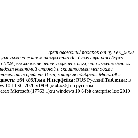
Предновогодний подарок от by LeX_6000
туальными ещё как минимум полгода. Самая лучшая сборка
 v1809 , вы можете быть уверены в том, что имеете дело со
владеет командной строкой и скриптовыми методами
роверенных средств Dism, которые одобрены Microsoft и
дность:
x64 x86
Язык Интерфейса:
RUS Русский
Таблетка:
в
s 10 LTSC 2020 v1809 [x64-x86] на русском
 Microsoft (17763.1):ru windows 10 64bit enterprise ltsc 2019