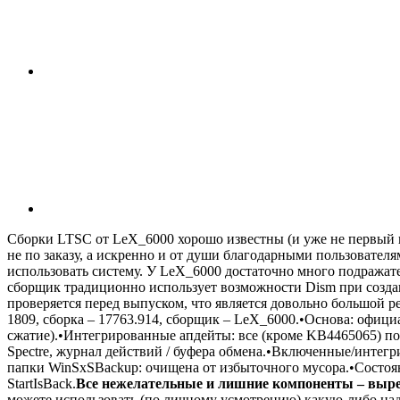
Сборки LTSC от LeX_6000 хорошо известны (и уже не первый г
не по заказу, а искренно и от души благодарными пользовате
использовать систему. У LeX_6000 достаточно много подражате
сборщик традиционно использует возможности Dism при создан
проверяется перед выпуском, что является довольно большой 
1809, сборка – 17763.914, сборщик – LeX_6000.•Основа: официа
сжатие).•Интегрированные апдейты: все (кроме KB4465065) по 
Spectre, журнал действий / буфера обмена.•Включенные/интегри
папки WinSxSBackup: очищена от избыточного мусора.•Состоян
StartIsBack.
Все нежелательные и лишние компоненты – выр
можете использовать (по личному усмотрению) какую-либо над