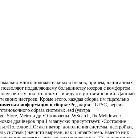
ксимально много положительных отзывов, причем, написанных
рые позволяют подавляющему большинству юзеров с комфортом
получается у них это плохо – ввиду отсутствия знаний. Данный
 своих настроек. Кроме этого, каждая сборка им тщательно
ническая информация о сборке
•Редакция – LTSC, версия –
тановочного образа системы: .esd (ультра
 Store, Metro и др.•Отключены: WSearch, fix Meltdown /
овки драйверов при I-м запуске: присутствует. •Состояние
ы.•Полезное ПО: активатор, дополнения системы, настройки,
ь системы) начисто вырезан, как и SmartScreen. Вместо них
защитник системы – только сам пользователь. Нужно помнить