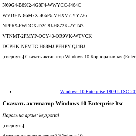
N69G4-B89J2-4G8F4-WWYCC-J464C
WVDHN-86M7X-466P6-VHXV7-YY726
NPPR9-FWDCX-D2C8J-H872K-2YT43
VTNMT-2FMYP-QCY43-QR9VK-WTVCK
DCPHK-NFMTC-H88MJ-PFHPY-QJ4BJ
[свернуть] Скачать активатор Windows 10 Корпоративная (Enterp
Windows 10 Enterprise 1809 LTSC 20
Скачать активатор Windows 10 Enterprise ltsc
Пароль на архив: keysportal
[свернуть]
Активация других версий Windows 10