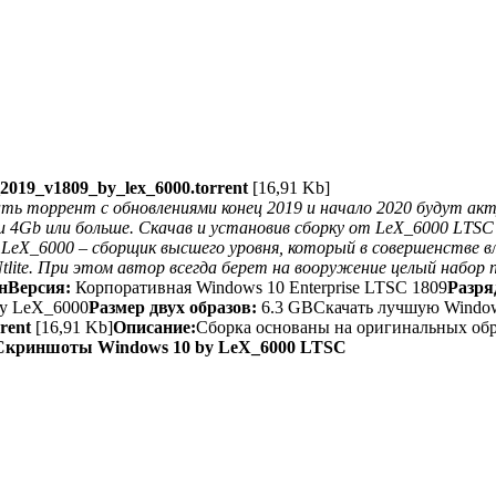
_2019_v1809_by_lex_6000.torrent
[16,91 Kb]
ать торрент с обновлениями конец 2019 и начало 2020 будут ак
и 4Gb или больше. Скачав и установив сборку от LeX_6000 LTSC
 LeX_6000 – сборщик высшего уровня, который в совершенстве 
lite. При этом автор всегда берет на вооружение целый набор п
н
Версия:
Корпоративная Windows 10 Enterprise LTSС 1809
Разря
y LeX_6000
Размер двух образов:
6.3 GB
Скачать лучшую Window
rent
[16,91 Kb]
Описание:
Сборка основаны на оригинальных образах
Скриншоты Windows 10 by LeX_6000 LTSC