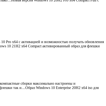
только…Новая версия Windows 10 20H2 Pro x64 Compact Full с
s 10 Pro x64 с активацией и возможностью получать обновления
ndows 10 21H2 x64 Compact активированный образ для флешки
се компактные сборки максимально настроены и
флешки так и…Образ Windows 10 Enterprise 20H2 x64 iso для