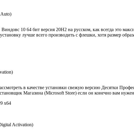
 Auto)
индовс 10 64 бит версия 20H2 на русском, как всегда это макс
установку лучше всего производить с флешки, хотя размер образ
vation)
ассмотреть в качестве установки свежую версию Десятки Профес
становщик Магазина (Microsoft Store) если он конечно вам нуже
09 x64
ital Activation)