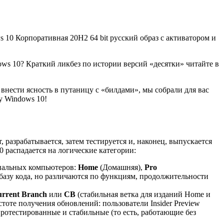
s 10 Корпоративная 20H2 64 bit русский образ с активатором и
indows 10? Краткий ликбез по истории версий «десятки» читайте в
внести ясность в путаницу с «билдами», мы собрали для вас
у Windows 10!
 разрабатывается, затем тестируется и, наконец, выпускается
0 распадается на логические категории:
ональных компьютеров:
Home
(Домашняя),
Pro
азу кода, но различаются по функциям, продолжительности
rrent Branch
или
CB
(стабильная ветка для изданий Home и
астоте получения обновлений: пользователи Insider Preview
протестированные и стабильные (то есть, работающие без