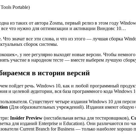
ools Portable)
дна из таких от автора Zosma, первый релиз в этом году Window
е все что нужно для оптимизации и активации Виндовс 10…
date. Что значат все эти слова, и что из этого — лучшая сборка W
актуальных сборок системы.
окошек», у нее регулярно выходят новые версии. Чтобы немного 
нять участие в народном тесте — вместе выберем лучшую сборк
збираемся в истории версий
чем пойдет речь. Windows 10, как и любой программный продукт,
ния и целевой аудитории, вся база программного кода Windows 1
 пользователя. Существует четыре издания Windows 10 для перс
tion
(Для образовательных учреждений). Издания имеют общую б
три:
Insider Preview
(нестабильная ветка для тестировщиков),
Cu
ветка для изданий Enterprise и Education). Они различаются по ч
зователи Current Branch for Business — только наиболее хорошо 