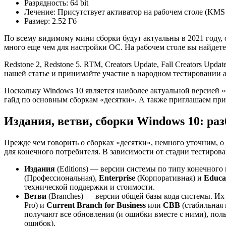
Разрядность: 64 bit
Лечение: Присутствует активатор на рабочем столе (KMS T
Размер: 2.52 Гб
По всему видимому мини сборки будут актуальны в 2021 году, о
много еще чем для настройки ОС. На рабочем столе вы найдет
Redstone 2, Redstone 5. RTM, Creators Update, Fall Creators Up
нашей статье и принимайте участие в народном тестировании 
Поскольку Windows 10 является наиболее актуальной версией «
гайд по основным сборкам «десятки». А также приглашаем при
Издания, ветви, сборки Windows 10: ра
Прежде чем говорить о сборках «десятки», немного уточним, о 
для конечного потребителя. В зависимости от стадии тестирова
Издания
(Editions) — версии системы по типу конечного
(Профессиональная),
Enterprise
(Корпоративная) и
Educa
технической поддержки и стоимости.
Ветви
(Branches) — версии общей базы кода системы. Их 
Pro) и
Current Branch for Business
или
CBB
(стабильная 
получают все обновления (и ошибки вместе с ними), поль
ошибок).