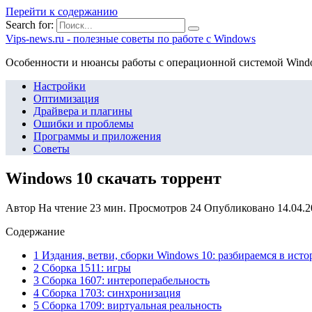
Перейти к содержанию
Search for:
Vips-news.ru - полезные советы по работе с Windows
Особенности и нюансы работы с операционной системой Wind
Настройки
Оптимизация
Драйвера и плагины
Ошибки и проблемы
Программы и приложения
Советы
Windows 10 скачать торрент
Автор
На чтение
23 мин.
Просмотров
24
Опубликовано
14.04.
Содержание
1 Издания, ветви, сборки Windows 10: разбираемся в ист
2 Сборка 1511: игры
3 Сборка 1607: интероперабельность
4 Сборка 1703: синхронизация
5 Сборка 1709: виртуальная реальность