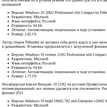
получать обновы но в ручном режиме что удобно для тех кто ра
активацией
Версия: Windows 10 20H2 Professional x64 Compact by Flibu
Разработчик: Microsoft
Язык интерфейса: Русский
Разрядность: 64 bit
Лечение: Автоактивация, опционально в ходе установки.
Размер: 2.82 Гб
Автор сборок Flibustier не заставил себя долго ждать и уже 
в дальнейшем. Установка предполагается с загрузочной флешк
Версия: Windows 10 version 21H2 Professional x64 Compact b
Разработчик: Microsoft
Язык интерфейса: Русский
Разрядность: 64 bit
Лечение: Автоактивация, опционально в ходе установки.
Размер: 1.75 Гб
Инсайдерская версия Виндовс 10 21H2 на русском Профессиональ
оптимизированный, все лишнее удаляется или отключается. Разм
флешки 2021
Версия: Windows 10 build 19042.782 x64 Enterprise v20H2 
Разработчик: Microsoft