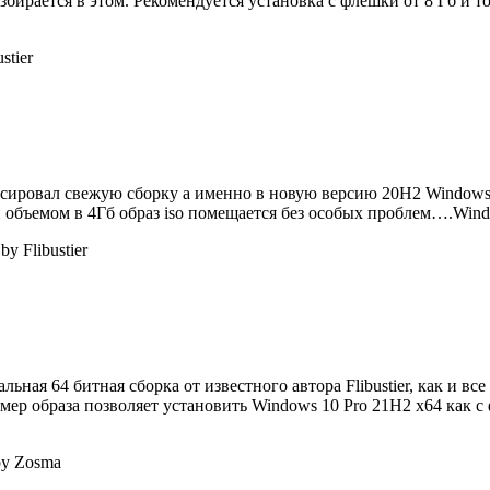
збирается в этом. Рекомендуется установка с флешки от 8 Гб и 
stier
анонсировал свежую сборку а именно в новую версию 20H2 Window
и объемом в 4Гб образ iso помещается без особых проблем….Wi
y Flibustier
ная 64 битная сборка от известного автора Flibustier, как и в
ер образа позволяет установить Windows 10 Pro 21H2 x64 как с 
by Zosma