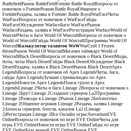
BattlefieldРынок BattleFieldFortnite Battle RoyalВопросы от
новичков о FortniteРежим Battle RoyalОбщение о
FortniteРаздача, халява в Fortnite: Battle RoyalWarFaceЧиты
WarFaceВопросы от новичков о WarFaceГайды
WarFaceОбсуждение WarfaceБаги WarFaceРынок
WarfaceРаздача, халява в WarFaceРегистрация WarfaceWorld of
WarcraftЧиты и баги World Of WarcraftВопросы от новичков о
World of WarcraftГайды World Of WarcraftПрограммы World Of
Warcraft
Калькулятор талантов WoW
WarCraft 3 Frozen
throneРынок World Of WarcraftМагазин таймкарт World of
WarcraftBlack DesertВопросы от новичков о Black DesertМоды,
боты, читы Black DesertГайды Black DesertОбсуждение Black
DesertРаздача, халява в Black DesertРынок Black DesertApex
LegendsВопросы от новичков об Apex LegendsЧиты, баги,
гайды Apex LegendsЛучшие стримы/видео по Apex
LegendsНовости Apex LegendsПоиск групп в Apex
LegendsLineage 2Читы и баги Lineage 2Вопросы от новичков о
Lineage 2Брут Lineage 2Создание серверов La2Программы
Lineage 2Разводы в Lineage 2Рынок Lineage 2Библиотека
Lineage 2Общение игроков Lineage 2Раздача, халява Lineage
2Анонсы серверов, блогов, каналов La2 (Lineage
2)Регистрация Lineage 2Все Онлайн игры:SurvariumEVE
OnlineВопросы от новичков по игре EVE OnlineЧиты для
игры EVE OnlineНовости игры EVE OnlineГайды по игре
EVE OnlineБаза знаний EVE OnlineРынок EVE