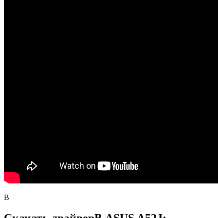
В
Скачать драйверВ ASUS A52J: