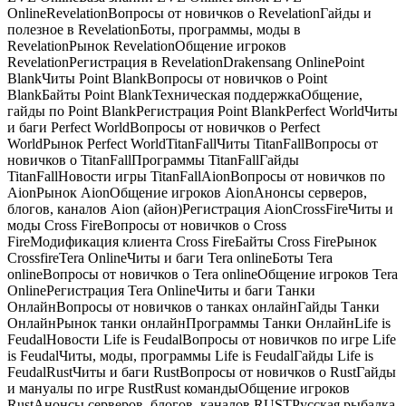
OnlineRevelationВопросы от новичков о RevelationГайды и
полезное в RevelationБоты, программы, моды в
RevelationРынок RevelationОбщение игроков
RevelationРегистрация в RevelationDrakensang OnlinePoint
BlankЧиты Point BlankВопросы от новичков о Point
BlankБайты Point BlankТехническая поддержкаОбщение,
гайды по Point BlankРегистрация Point BlankPerfect WorldЧиты
и баги Perfect WorldВопросы от новичков о Perfect
WorldРынок Perfect WorldTitanFallЧиты TitanFallВопросы от
новичков о TitanFallПрограммы TitanFallГайды
TitanFallНовости игры TitanFallAionВопросы от новичков по
AionРынок AionОбщение игроков AionАнонсы серверов,
блогов, каналов Aion (айон)Регистрация AionCrossFireЧиты и
моды Cross FireВопросы от новичков о Cross
FireМодификация клиента Cross FireБайты Cross FireРынок
CrossfireTera OnlineЧиты и баги Tera onlineБоты Tera
onlineВопросы от новичков о Tera onlineОбщение игроков Tera
OnlineРегистрация Tera OnlineЧиты и баги Танки
ОнлайнВопросы от новичков о танках онлайнГайды Танки
ОнлайнРынок танки онлайнПрограммы Танки ОнлайнLife is
FeudalНовости Life is FeudalВопросы от новичков по игре Life
is FeudalЧиты, моды, программы Life is FeudalГайды Life is
FeudalRustЧиты и баги RustВопросы от новичков о RustГайды
и мануалы по игре RustRust командыОбщение игроков
RustАнонсы серверов, блогов, каналов RUSTРусская рыбалка