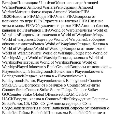
ВельфлиПоставщик: Чан ФэнОбщение о игре Armored
WarfareРынок Armored WarfareРегистрация Armored
WarfareМагазин бонус кодов Armored WarfareFIFA
19/20Новости FIFAМоды FIFAЧиты FIFAВопросы от
новичков по игре FIFAСтратегия и тактика FIFAПлатные
читы и моды FIFAОбсуждение игроков FIFAАнонсы блогов,
каналов по FiFaРынок FIFAWorld of WarplanesЧиты World of
WarplanesВопросы от новичков о World of WarplanesМоды
World of warplanesОбщее про World of WarplanesСвободное
общение пилотовРынок Wolrd of WarplanesРаздача, Халява в
World of WarplanesWorld of WarshipsВопросы от новичков о
World of WarshipsЧиты World of WarshipsОбщее про World of
WarshipsМоды World of WarshipsРаздача, халява в World of
WarshipsРегистрация World of WarshipsРынок World of
WarshipsPlayerUnknown’s BattleGroundsВопросы от новичков –
Playerunknown’s BattlegroundsПоиск пати Playerunknown’s
BattlegroundsРаздача, халява в – Playerunknown’s
BattlegroundsРынок Playerunknown’s BattlegroundsCounter
Strike/CS:GOВопросы от новичков о Counter StrikeЧиты
Counter StrikeCounter-Strike SourceГайды Counter Strike:
GOCounter-Strike Global OffensiveSTEAM CS:GO
HACKРаздачи, халява в Counter-StrikeОбсуждение Counter –
StrikeРынок CS, CSS, CS goАнонсы серверов CS и
CS:goBattlefieldЧиты и баги BattlefieldВопросы от новичков о
BattlefieldГайды BattlefieldПрограммы BattlefieldОбщение о