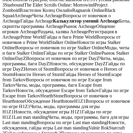
3StarboundThe Elder Scrolls Online: MorrowindProject
ZomboidВластелин Колец ОнлайнRagnarok OnlineBlack
SquadArcheageЧиты ArcheageВопросы от новичков о
ArcheageГайды Archeage
Калькулятор умений Archeage
Боты,
скрипты программы ArcheageРынок ArcheageОбщение
игроков ArcheageРаздача, халява ArcheageРегистрация в
ArcheagePrime WorldГайды и баги Prime WorldВопросы от
новичков о Prime WorldStalker OnlineНовости игры Stalker
OnlineВопросы от новичков по игре Stalker OnlineМоды, читы
и баги Stalker OnlineГайды по игре Stalker OnlineРынок Stalker
OnlineDayZВопросы от новичков по игре DayZЧиты, моды,
программы, баги DayZНовости, обсуждение DayZГайды по
игре DayZHeroes of StormВопросы от новичков о Heroes of
StormНовости Heroes of StormГайды Heroes of StormEscape
from TarkovВопросы от новичков по игре Escape from
TarkovЧиты, моды, программы, баги Escape from
TarkovНовости, обсуждение Escape from TarkovГайды по игре
Escape from TarkovHearthStoneВопросы от новичков о
HearthstoneОбсуждение HearthstoneH1Z1Вопросы от новичков
по игре H1Z1Читы, моды, программы для игры
H1Z1Новости, обсуждение игры H1Z1Гайды по игре
H1Z1Last man standingЧиты, моды, программы, баги для игры
Last man standingВопросы по игре Last man standingНовости,
обсуждения, гайды игры Last man standingValnir RokStarcraft