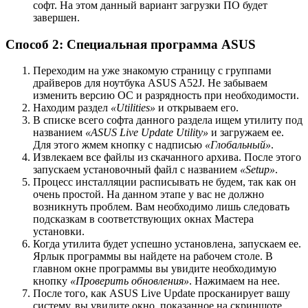
софт. На этом данный вариант загрузки ПО будет
завершен.
Способ 2: Специальная программа ASUS
Переходим на уже знакомую страницу с группами
драйверов для ноутбука ASUS A52J. Не забываем
изменить версию ОС и разрядность при необходимости.
Находим раздел
«Utilities»
и открываем его.
В списке всего софта данного раздела ищем утилиту под
названием
«ASUS Live Update Utility»
и загружаем ее.
Для этого жмем кнопку с надписью
«Глобальный»
.
Извлекаем все файлы из скачанного архива. После этого
запускаем установочный файл с названием
«Setup»
.
Процесс инсталляции расписывать не будем, так как он
очень простой. На данном этапе у вас не должно
возникнуть проблем. Вам необходимо лишь следовать
подсказкам в соответствующих окнах Мастера
установки.
Когда утилита будет успешно установлена, запускаем ее.
Ярлык программы вы найдете на рабочем столе. В
главном окне программы вы увидите необходимую
кнопку
«Проверить обновления»
. Нажимаем на нее.
После того, как ASUS Live Update просканирует вашу
систему, вы увидите окно, показанное на скриншоте