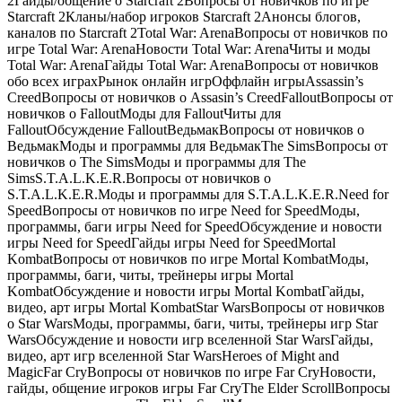
2Гайды/общение о Starcraft 2Вопросы от новичков по игре
Starcraft 2Кланы/набор игроков Starcraft 2Анонсы блогов,
каналов по Starcraft 2Total War: ArenaВопросы от новичков по
игре Total War: ArenaНовости Total War: ArenaЧиты и моды
Total War: ArenaГайды Total War: ArenaВопросы от новичков
обо всех играхРынок онлайн игрОффлайн игрыAssassin’s
CreedВопросы от новичков о Assasin’s CreedFalloutВопросы от
новичков о FalloutМоды для FalloutЧиты для
FalloutОбсуждение FalloutВедьмакВопросы от новичков о
ВедьмакМоды и программы для ВедьмакThe SimsВопросы от
новичков о The SimsМоды и программы для The
SimsS.T.A.L.K.E.R.Вопросы от новичков о
S.T.A.L.K.E.R.Моды и программы для S.T.A.L.K.E.R.Need for
SpeedВопросы от новичков по игре Need for SpeedМоды,
программы, баги игры Need for SpeedОбсуждение и новости
игры Need for SpeedГайды игры Need for SpeedMortal
KombatВопросы от новичков по игре Mortal KombatМоды,
программы, баги, читы, трейнеры игры Mortal
KombatОбсуждение и новости игры Mortal KombatГайды,
видео, арт игры Mortal KombatStar WarsВопросы от новичков
о Star WarsМоды, программы, баги, читы, трейнеры игр Star
WarsОбсуждение и новости игр вселенной Star WarsГайды,
видео, арт игр вселенной Star WarsHeroes of Might and
MagicFar CryВопросы от новичков по игре Far CryНовости,
гайды, общение игроков игры Far CryThe Elder ScrollВопросы