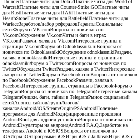
ThunderПлатные читы для Dota 2Платные читы для World of
WarcraftПлатные читы для Counter-Strike:GOПлатные читы
для RustПлатные читы для ПАБГПлатные читы для
HearthStoneПлатные читы для BattlefieldПлатные читы для
WarfaceЗаработок/набор рефераловГарантыСоциальные
сети:Форум о VK.comВопросы от новичков по
Vk.comОбсуждение Vk.comЧиты и баги в играх
VK.comРаздачи, халява в Vk.comИнтересные группы и
страницы Vk.comФорум об Odnoklassniki.ruВопросы от
новичков по OdnoklassnikiОбсуждение odnoklassnikiРаздачи,
халява в odnoklassnikiИнтересные группы и страницы в
odnoklassnikiФорум о Twitter.comВопросы от новичков по
TwitterОбсуждаем TwitterРаздачи, халява в TwitterИнтересные
аккаунты в TwitterФорум о Facebook.comВопросы от новичков
по FacebookОбсуждение FacebookРаздачи, халява в
FacebookИнтересные группы, страницы в FacebookФорум о
TelegramВопросы от новичков по TelegramИнтересные каналы
TelegramФишки, баги, гайды в TelegramРынок социальный
сетейАнонсы сайтов/групп/блогов/
каналовAndroid/iOS/Steam/Origin/PSAndroidПолезные
программы для AndroidМодифицированные прошивки
AndroidRoot для андроид устройствВопросы от новичков по
AndroidЭмуляторы на андроидAndroid F.A.Q.Заработок на
телефонах Android и iOSiOSВопросы от новичков по
iOSИгры iOSПрограммы iOSИгры iOS с JailbreakИгры iOS с