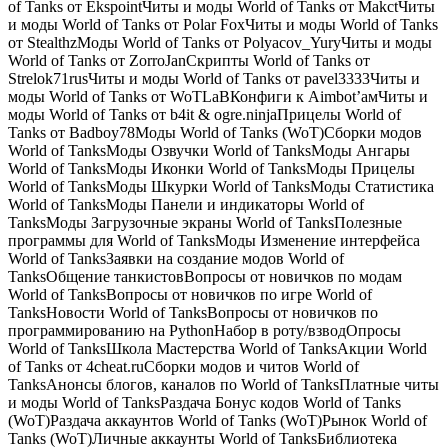
of Tanks от EkspointЧиты и моды World of Tanks от MakctЧиты
и моды World of Tanks от Polar FoxЧиты и моды World of Tanks
от StealthzМоды World of Tanks от Polyacov_YuryЧиты и моды
World of Tanks от ZorroJanCкрипты World of Tanks от
Strelok71rusЧиты и моды World of Tanks от pavel3333Читы и
моды World of Tanks от WoTLaBКонфиги к Aimbot’амЧиты и
моды World of Tanks от b4it & ogre.ninjaПрицелы World of
Tanks от Badboy78Моды World of Tanks (WoT)Сборки модов
World of TanksМоды Озвучки World of TanksМоды Ангары
World of TanksМоды Иконки World of TanksМоды Прицелы
World of TanksМоды Шкурки World of TanksМоды Статистика
World of TanksМоды Панели и индикаторы World of
TanksМоды Загрузочные экраны World of TanksПолезные
программы для World of TanksМоды Изменение интерфейса
World of TanksЗаявки на создание модов World of
TanksОбщение танкистовВопросы от новичков по модам
World of TanksВопросы от новичков по игре World of
TanksНовости World of TanksВопросы от новичков по
программированию на PythonНабор в роту/взводОпросы
World of TanksШкола Мастерства World of TanksАкции World
of Tanks от 4cheat.ruСборки модов и читов World of
TanksАнонсы блогов, каналов по World of TanksПлатные читы
и моды World of TanksРаздача Бонус кодов World of Tanks
(WoT)Раздача аккаунтов World of Tanks (WoT)Рынок World of
Tanks (WoT)Личные аккаунты World of TanksБиблиотека