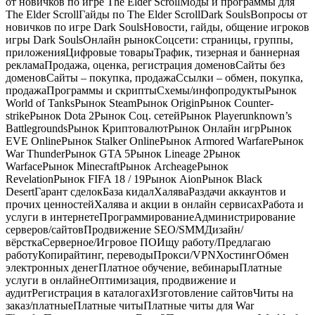
от новичков по игре The Elder ScrollМоды и программы для
The Elder ScrollГайды по The Elder ScrollDark SoulsВопросы от
новичков по игре Dark SoulsНовости, гайды, общение игроков
игры Dark SoulsОнлайн рынокСоцсети: страницы, группы,
приложенияЦифровые товарыТрафик, тизерная и баннерная
рекламаПродажа, оценка, регистрация доменовСайты без
доменовСайты – покупка, продажаСсылки – обмен, покупка,
продажаПрограммы и скриптыСхемы/инфопродуктыРынок
World of TanksРынок SteamРынок OriginРынок Counter-
strikeРынок Dota 2Рынок Соц. сетейРынок Playerunknown’s
BattlegroundsРынок КриптовалютРынок Онлайн игрРынок
EVE OnlineРынок Stalker OnlineРынок Armored WarfareРынок
War ThunderРынок GTA 5Рынок Lineage 2Рынок
WarfaceРынок MinecraftРынок ArcheageРынок
RevelationРынок FIFA 18 / 19Рынок AionРынок Black
DesertГарант сделокБаза кидалХаляваРаздачи аккаунтов и
прочих ценностейХалява и акции в онлайн сервисахРабота и
услуги в интернетеПрограммированиеАдминистрирование
серверов/сайтовПродвижение SEO/SMMДизайн/
вёрсткаСерверное/Игровое ПОИщу работу/Предлагаю
работуКопирайтинг, переводыПрокси/VPNХостингОбмен
электронных денегПлатное обучение, вебинарыПлатные
услуги в онлайнеОптимизация, продвижение и
аудитРегистрация в каталогахИзготовление сайтовЧиты на
заказ/платныеПлатные читыПлатные читы для War