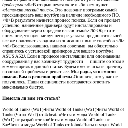
драйверы»
.</li>В открывшемся окне выбираем пункт
«Автоматический поиск»
. Это позволит программе самой
просканировать ваш ноутбук на наличие необходимого ПО.
</li>В результате начнется процесс поиска. Если он пройдет
успешно, найденные драйвера будут инсталлированы и
оборудование верно определится системой.</li>Обратите
внимание, что для наилучшего результата предпочтительней
все же пользоваться одним из описанных выше способов.</li>
</ol>Воспользовавшись нашими советами, вы обязательно
справитесь с установкой драйверов для вашего ноутбука
ASUS A52J. Если в процессе инсталляции или опознавания
оборудования у вас возникнут трудности — пишите об этом в
комментариях к данной статье. Будем вместе искать причину
возникшей проблемы и решать ее.
Мы рады, что смогли
помочь Вам в решении проблемы.
Опишите, что у вас не
получилось.
Наши специалисты постараются ответить
максимально быстро.
Помогла ли вам эта статья?
World of Tanks (WoT)Читы World of Tanks (WoT)Читы World of
Tanks (Читы WoT) от 4cheat.ruЧиты и моды World of Tanks
(WoT) от разработчиковЧиты и моды World of Tanks от
SaeЧиты и моды World of Tanks от JohndaЧиты и моды World