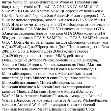
читов World of TanksРегистрация World of TanksМагазин
бонус кодов World of TanksGTA ONLINE (V, SAMP)GTA
SAMPЧиты Gta San Andreas(SAMP)Вопросы от новичков о
Gta San AndreasГайды Gta San AndreasВсё для серверов GTA
SAMPАнонсы серверов, блогов, каналов о GTA SAMPЧиты
GTA 5Платные читы и услуги в GTA 5Вопросы от новичков о
GTA 5Гайды GTA 5Моды GTA 5Технические вопросы GTA
5Анонсы серверов, блогов, каналов GTA 5Обсуждение GTA
5Раздача, халява в GTA V SAMPРынок GTA 5, SAMPМагазин
GTA VDota 2Читы, баги, скрипты Дота2Вопросы от новичков
о Дота2Гайды Дота2Программы Дота2Поиск команды по Dota
2Фишки Dota 2Новости Дота 2Обсуждение героев
Дота2Обсуждение статистики, MMR, рейтинга
Dota2Общение ДотеровРынок, обменник Dota 2Раздача,
Халява в Dota 2Анонсы блогов, каналов по Dota 2Магазин
аккаунтов Dota 2MinecraftЧиты и баги в MinecraftМоды
MinecraftВопросы от новичков о MinecraftСкины для
minecraft
Сделать Minecraft скин
Гайды MinecraftРынок
Minecraft
База знаний Minecraft
Раздача, халява
MinecraftОбщение о MinecraftАнонсы серверов/блогов/
каналов MinecraftМагазин Премиум MinecraftArmored
WarfareЧиты Armored WarfareЛегальные моды для Armored
WarFareВопросы от новичков по игре Armored WarfareРаздача,
халява в Armored WarfareПоставщики и классы боевой
техникиПоставщик: Марат ШишкинПоставщик: Софи