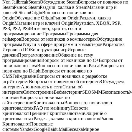
Non JailbreakSteamОбсуждение SteamВопросы от новичков по
SteamРынок SteamРаздачи, халява в SteamМагазин игр и
ключей SteamOriginВопросы от новичков по
OriginОбсуждение OriginРынок OriginРаздачи, халява
OriginМагазин игр и ключей OriginPlaystation, XBOX, PSP,
PS3, PS2, PS4Интернет, крипта, софт и
программирование:ПрограммыПрограммы для
геймеровВопросы от новичков о компьютерахОбсуждение
программУслуги в сфере программ и комьютеровРазработка
Игрового ПОКонструкторы игрИгровые
движкиПрограммированиеОбщение на тему
программированияВопросы от новичков по С+Вопросы от
новичков по JavaВопросы от новичков по PascalВопросы от
новичков по DelphiВопросы от новичков по
CMSГеймдизайнВопросы от новичков о разработке
игрИнтернетВопросы от новичков об интернетеОбсуждаем
интернетАнонимность в сетиСтатьи об
интернетеСайтостроениеВебмастерингSEOSMMБезопасность
системыВопросы от новичков по
сайтостроениюКриптовалютыВопросы от новичков о
криптовалютахFAQ по майнингуНовости
криптовалютТрейдинг криптовалютамиОбщение о
криптовалютахРаздача, халява в криптовалютахРынок
КриптовалютПоисковые
системыYandexGoogleBaiduMailБеседкаМирное