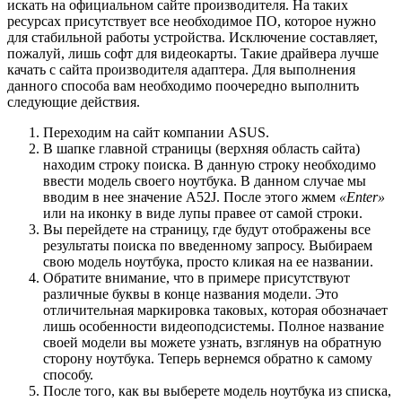
искать на официальном сайте производителя. На таких
ресурсах присутствует все необходимое ПО, которое нужно
для стабильной работы устройства. Исключение составляет,
пожалуй, лишь софт для видеокарты. Такие драйвера лучше
качать с сайта производителя адаптера. Для выполнения
данного способа вам необходимо поочередно выполнить
следующие действия.
Переходим на сайт компании ASUS.
В шапке главной страницы (верхняя область сайта)
находим строку поиска. В данную строку необходимо
ввести модель своего ноутбука. В данном случае мы
вводим в нее значение A52J. После этого жмем
«Enter»
или на иконку в виде лупы правее от самой строки.
Вы перейдете на страницу, где будут отображены все
результаты поиска по введенному запросу. Выбираем
свою модель ноутбука, просто кликая на ее названии.
Обратите внимание, что в примере присутствуют
различные буквы в конце названия модели. Это
отличительная маркировка таковых, которая обозначает
лишь особенности видеоподсистемы. Полное название
своей модели вы можете узнать, взглянув на обратную
сторону ноутбука. Теперь вернемся обратно к самому
способу.
После того, как вы выберете модель ноутбука из списка,