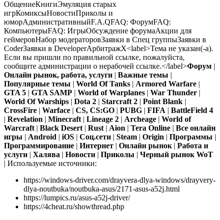
ОбщениеКнигиЭмуляция старых
игрКомиксыНовостиПриколы и
юморАдминистративныйF.A.QFAQ: ФорумFAQ:
КомпьютерыFAQ: ИгрыОбсуждение форумаАкции для
геймеровНабор модераторовЗаявки в Спец группыЗаявки в
CoderЗаявки в DeveloperАрбитражX<label>Тема не указан(-а).
Если вы пришли по правильной ссылке, пожалуйста,
сообщите администрации о нерабочей ссылке.</label>
Форум
|
Онлайн рынок, работа, услуги
|
Важные темы
|
Популярные темы
|
World Of Tanks
|
Armored Warfare
|
GTA 5
|
GTA SAMP
|
World of Warplanes
|
War Thunder
|
World Of Warships
|
Dota 2
|
Starcraft 2
|
Point Blank
|
CrossFire
|
Warface
|
CS, CS:GO
|
PUBG
|
FIFA
|
BattleField 4
|
Revelation
|
Minecraft
|
Lineage 2
|
Archeage
|
World of
Warcraft
|
Black Desert
|
Rust
|
Aion
|
Tera Online
|
Все онлайн
игры
|
Android
|
iOS
|
Cоц.сети
|
Steam
|
Origin
|
Программы
|
Программирование
|
Интернет
|
Онлайн рынок
|
Работа и
услуги
|
Халява
|
Новости
|
Приколы
|
Черный рынок WoT
|
Используемые источники:
https://windows-driver.com/drayvera-dlya-windows/drayvery-
dlya-noutbuka/noutbuka-asus/2171-asus-a52j.html
https://lumpics.ru/asus-a52j-driver/
https://4cheat.ru/showthread.php