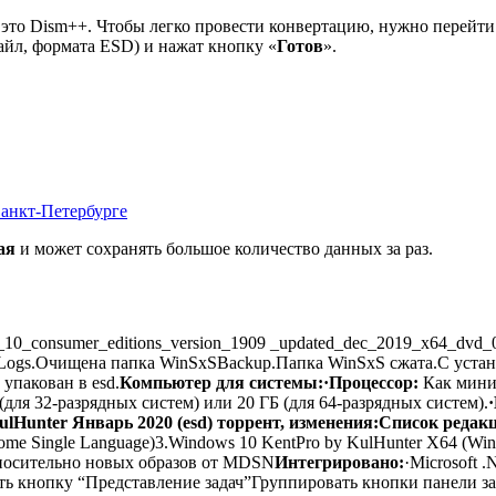
это Dism++. Чтобы легко провести конвертацию, нужно перейти
айл, формата ESD) и нажат кнопку «
Готов
».
Санкт-Петербурге
ая
и может сохранять большое количество данных за раз.
0_consumer_editions_version_1909 _updated_dec_2019_x64_dvd_
fLogs.Очищена папка WinSxSBackup.Папка WinSxS сжата.С устано
упакован в esd.
Компьютер для системы:
·Процессор:
Как мини
(для 32-разрядных систем) или 20 ГБ (для 64-разрядных систем).
lHunter Январь 2020 (esd) торрент, изменения:
Список редакц
ome Single Language)3.Windows 10 KentPro by KulHunter X64 (Win
носительно новых образов от MDSN
Интегрировано:
·Microsoft 
ть кнопку “Представление задач”Группировать кнопки панели за