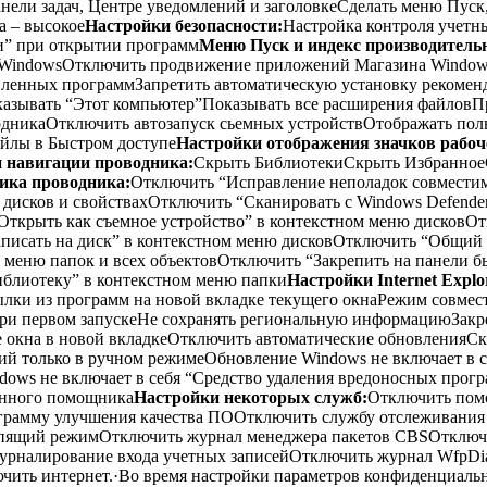
анели задач, Центре уведомлений и заголовкеСделать меню Пуск
а – высокое
Настройки безопасности:
Настройка контроля учетн
и” при открытии программ
Меню Пуск и индекс производитель
 WindowsОтключить продвижение приложений Магазина Windows
вленных программЗапретить автоматическую установку рекоме
азывать “Этот компьютер”Показывать все расширения файловПр
одникаОтключить автозапуск сьемных устройствОтображать пол
айлы в Быстром доступе
Настройки отображения значков рабоче
и навигации проводника:
Скрыть БиблиотекиСкрыть Избранное
ика проводника:
Отключить “Исправление неполадок совмести
дисков и свойствахОтключить “Сканировать с Windows Defende
“Открыть как съемное устройство” в контекстном меню дисков
писать на диск” в контекстном меню дисковОтключить “Общий д
 меню папок и всех объектовОтключить “Закрепить на панели 
иблиотеку” в контекстном меню папки
Настройки Internet Explo
сылки из программ на новой вкладке текущего окнаРежим совме
и первом запускеНе сохранять региональную информациюЗакре
 окна в новой вкладкеОтключить автоматические обновленияСк
ий только в ручном режимеОбновление Windows не включает в се
dows не включает в себя “Средство удаления вредоносных прог
енного помощника
Настройки некоторых служб:
Отключить пом
грамму улучшения качества ПООтключить службу отслеживания
пящий режимОтключить журнал менеджера пакетов CBSОтключит
урналирование входа учетных записейОтключить журнал WfpDi
ючить интернет.·Во время настройки параметров конфиденциальн