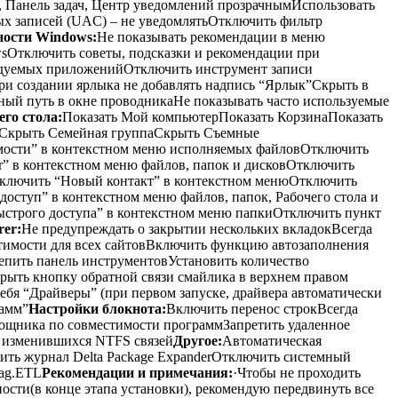
, Панель задач, Центр уведомлений прозрачнымИспользовать
ых записей (UAC) – не уведомлятьОтключить фильтр
ности Windows:
Не показывать рекомендации в меню
Отключить советы, подсказки и рекомендации при
ндуемых приложенийОтключить инструмент записи
и создании ярлыка не добавлять надпись “Ярлык”Скрыть в
ный путь в окне проводникаНе показывать часто используемые
го стола:
Показать Мой компьютерПоказать КорзинаПоказать
Скрыть Семейная группаСкрыть Съемные
мости” в контекстном меню исполняемых файловОтключить
r” в контекстном меню файлов, папок и дисковОтключить
Отключить “Новый контакт” в контекстном менюОтключить
оступ” в контекстном меню файлов, папок, Рабочего стола и
быстрого доступа” в контекстном меню папкиОтключить пункт
rer:
Не предупреждать о закрытии нескольких вкладокВсегда
стимости для всех сайтовВключить функцию автозаполнения
пить панель инструментовУстановить количество
рыть кнопку обратной связи смайлика в верхнем правом
бя “Драйверы” (при первом запуске, драйвера автоматически
рамм”
Настройки блокнота:
Включить перенос строкВсегда
ощника по совместимости программЗапретить удаленное
 изменившихся NTFS связей
Другое:
Автоматическая
ь журнал Delta Package ExpanderОтключить системный
ag.ETL
Рекомендации и примечания:
·Чтобы не проходить
ости(в конце этапа установки), рекомендую передвинуть все