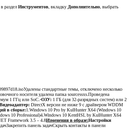
 в раздел
Инструментов
, вкладку
Дополнительно
, выбрать
09897d18.isoУдалены стандартные темы, отключено несколько
вочного носителя удалена папка sourcessxs.Проведена
мум 1 ГГц или SoC.
·ОЗУ:
1 ГБ (для 32-разрядных систем) или 2
·Видеоадаптер:
DirectX версии не ниже 9 с драйвером WDDM
ий в сборке:
1.Windows 10 Pro by KulHunter X64 (Windows 10
dows 10 Professional)4.Windows 10 KentHSL by KulHunter X64
.NET Framework 3.5 – 4.8
Изменения в образе:
Настройки
дачЗакрепить панель задачСкрыть контакты в панели