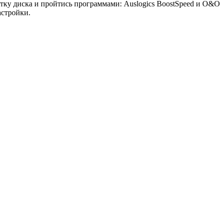
тку диска и пройтись программами: Auslogics BoostSpeed и O&
астройки.