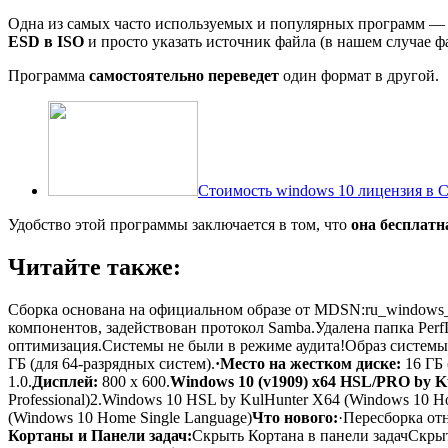
Одна из самых часто используемых и популярных программ — 
ESD в ISO
и просто указать источник файла (в нашем случае ф
Программа
самостоятельно переведет
один формат в другой.
Стоимость windows 10 лицензия в 
Удобство этой программы заключается в том, что
она бесплатн
Читайте также:
Сборка основана на официальном образе от MDSN:ru_windows_1
компонентов, задействован протокол Samba.Удалена папка Per
оптимизация.Системы не были в режиме аудита!Образ системы 
ГБ (для 64-разрядных систем).
·Место на жестком диске:
16 ГБ 
1.0.
Дисплей:
800 x 600.
Windows 10 (v1909) x64 HSL/PRO by Ku
Professional)2.Windows 10 HSL by KulHunter X64 (Windows 10 H
(Windows 10 Home Single Language)
Что нового:
·Пересборка от
Кортаны и Панели задач:
Скрыть Кортана в панели задачСкры