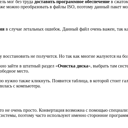
ель мог без труда
доставить программное обеспечение
в сжатом
акже можно преобразовать в файлы ISO, поэтому данный пакет мо
ия
в случае летальных ошибок. Данный файл очень важен, так к
му восстановить не получится. Но так как многие жалуются на бо
жно зайти в штатный раздел «
Очистка диска
», выбрать там сис
ободное место.
ую нужно также кликнуть. Появится таблица, в которой стоит га
лилась с компьютера.
 это не очень просто. Конвертация возможна с помощью специа
системы, поэтому часто используют именно сторонние программ