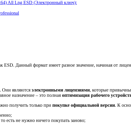
/x64) All Lng ESD (Электронный ключ):
ofessional
ак ESD. Данный формат имеет разное значение, начиная от лице
. Они являются
электронными лицензиями
, которые привычны
лавное назначение – это полная
оптимизация рабочего устройст
ожно получить только при
покупке официальной версии
. К осн
венно;
, то есть не нужно ничего покупать заново;