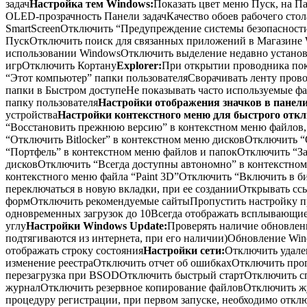
задач
Настройка тем Windows:
Показать цвет меню Пуск, на П
OLED-прозрачность Панели задачКачество обоев рабочего стол
SmartScreenОтключить “Предупреждение системы безопасност
ПускОтключить поиск для связанных приложений в Магазине
использовании WindowsОтключить выделение недавно устано
игрОтключить Кортану
Explorer:
При открытии проводника пок
“Этот компьютер” папки пользователяСворачивать ленту пров
папки в Быстром доступеНе показывать часто используемые ф
папку пользователя
Настройки отображения значков в панел
устройства
Настройки контекстного меню для быстрого откл
“Восстановить прежнюю версию” в контекстном меню файлов, 
“Отключить Bitlocker” в контекстном меню дисковОтключить 
“Портфель” в контекстном меню файлов и папокОтключить “За
дисковОтключить “Всегда доступны автономно” в контекстном
контекстного меню файла “Paint 3D”Отключить “Включить в б
переключаться в новую вкладки, при ее созданииОткрывать с
формОтключить рекомендуемые сайтыПропустить настройку пр
одновременных загрузок до 10Всегда отображать всплывающие
углу
Настройки Windows Update:
Проверять наличие обновлен
подтягиваются из интернета, при его наличии)Обновление Win
отображать строку состояния
Настройки сети:
Отключить удал
изменение реестраОтключить отчет об ошибкахОтключить про
перезагрузка при BSODОтключить быстрый стартОтключить с
журналОтключить резервное копирование файловОтключить ж
процедуру регистрации, при первом запуске, необходимо откл