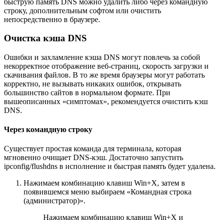
быструю память DNS можно удалить либо через командную
строку, дополнительным софтом или очистить
непосредственно в браузере.
Очистка кэша DNS
Ошибки и захламление кэша DNS могут повлечь за собой
некорректное отображение веб-страниц, скорость загрузки и
скачивания файлов. В то же время браузеры могут работать
корректно, не вызывать никаких ошибок, открывать
большинство сайтов в нормальном формате. При
вышеописанных «симптомах», рекомендуется очистить кэш
DNS.
Через командную строку
Существует простая команда для терминала, которая
мгновенно очищает DNS-кэш. Достаточно запустить
ipconfig/flushdns в исполнение и быстрая память будет удалена.
Нажимаем комбинацию клавиш Win+X, затем в
появившемся меню выбираем «Командная строка
(администратор)».
Нажимаем комбинацию клавиш Win+X и