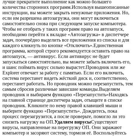
лучше прекратите выполнение как можно большего
количества сторонних программ.Используя вышеописанные
инструкции, вы можете закрыть ненужные приложения. Но,
если им разрешена автозагрузка, они могут включиться
самостоятельно снова при следующем запуске компьютера.
Чтобы не отобрать у таких программ право на автозапуск,
необходимо перейти к вкладке «Автозагрузка» в диспетчере
задач, поочерёдно выделить все приложения из списка и для
каждого кликнуть по кнопке «Отключить».Единственная
программа, которой строго рекомендуется оставить право на
автозапуск, — антивирус. Если антивирус не будет
запускаться самостоятельно, вы можете забыть включить его,
и шанс поймать вирус сильно вырастет.Проводник или же
Explorer отвечает за работу с памятью. Если его включить,
система перестанет видеть жёсткий диск и, соответственно,
перестанет работать. Но проводник можно перезапустить, тем
самым сбросив различные зависшие команды.Выделяем
проводник и выбираем функцию «Перезапустить»Находясь
на главной странице диспетчера задач, отыщите в списке
проводник. Кликните по нему правой клавишей мыши и
выберите функцию «Перезапустить». Дождитесь, пока
процесс перезагрузится, а после проверьте, помогло ли это
снизить нагрузку на ОП.
Удаляем вирусы
Существуют
вирусы, направленные на перегрузку ОП. Они заражают
компьютер и засоряют систему, тормозя её. Воспользуйтесь