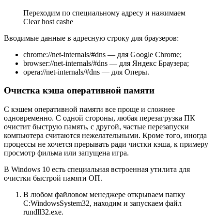
Переходим по специальному адресу и нажимаем
Clear host cashe
Вводимые данные в адресную строку для браузеров:
chrome://net-internals/#dns — для Google Chrome;
browser://net-internals/#dns — для Яндекс Браузера;
opera://net-internals/#dns — для Оперы.
Очистка кэша оперативной памяти
С кэшем оперативной памяти все проще и сложнее
одновременно. С одной стороны, любая перезагрузка ПК
очистит быструю память, с другой, частые перезапуски
компьютера считаются нежелательными. Кроме того, иногда
процессы не хочется прерывать ради чистки кэша, к примеру
просмотр фильма или запущена игра.
В Windows 10 есть специальная встроенная утилита для
очистки быстрой памяти ОП.
В любом файловом менеджере открываем папку
C:WindowsSystem32, находим и запускаем файл
rundll32.exe.