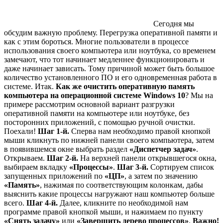
Сегодня мы
обсудим важную проблему. Перегрузка оперативной памяти и
как с этим бороться. Многие пользователи в процессе
использования своего компьютера или ноутбука, со временем
замечают, что тот начинает медленнее функционировать и
даже начинает зависать. Тому причиной может быть большое
количество установленного ПО и его одновременная работа в
системе. Итак.
Как же очистить оперативную память
компьютера на операционной системе Windows 10
? Мы на
примере рассмотрим основной вариант разгрузки
оперативной памяти на компьютере или ноутбуке, без
посторонних приложений, с помощью ручной очистки.
Поехали!
Шаг 1-й.
Сперва нам необходимо правой кнопкой
мыши кликнуть по нижней панели своего компьютера, затем
в появившемся окне выбрать раздел
«Диспетчер задач»
.
Открываем.
Шаг 2-й.
На верхней панели открывшегося окна,
выбираем вкладку
«Процессы»
.
Шаг 3-й.
Сортируем список
запущенных приложений по
«ЦП»
, а затем по значению
«Память»
, нажимая по соответствующим колонкам, дабы
выяснить какие процессы нагружают наш компьютер больше
всего.
Шаг 4-й.
Далее, кликните по необходимой нам
программе правой кнопкой мыши, и нажимаем по пункту
«Снять задачу»
или
«Завершить дерево процессов»
.
Важно!