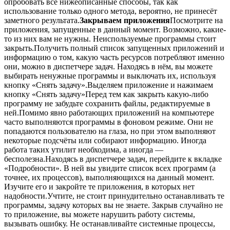
опробовать все нижеописанные способы, так как
использование только одного метода, вероятно, не принесёт
заметного результата.
Закрываем приложения
Посмотрите на
приложения, запущенные в данный момент. Возможно, какие-
то из них вам не нужны. Неиспользуемые программы стоит
закрыть.Получить полный список запущенных приложений и
информацию о том, какую часть ресурсов потребляют именно
они, можно в диспетчере задач. Находясь в нём, вы можете
выбирать ненужные программы и выключать их, используя
кнопку «Снять задачу».Выделяем приложение и нажимаем
кнопку «Снять задачу»Перед тем как закрыть какую-либо
программу не забудьте сохранить файлы, редактируемые в
ней.Помимо явно работающих приложений на компьютере
часто выполняются программы в фоновом режиме. Они не
попадаются пользователю на глаза, но при этом выполняют
некоторые подсчёты или собирают информацию. Иногда
работа таких утилит необходима, а иногда —
бесполезна.Находясь в диспетчере задач, перейдите к вкладке
«Подробности». В ней вы увидите список всех программ (а
точнее, их процессов), выполняющихся на данный момент.
Изучите его и закройте те приложения, в которых нет
надобности.Учтите, не стоит принудительно останавливать те
программы, задачу которых вы не знаете. Закрыв случайно не
то приложение, вы можете нарушить работу системы,
вызывать ошибку. Не останавливайте системные процессы,