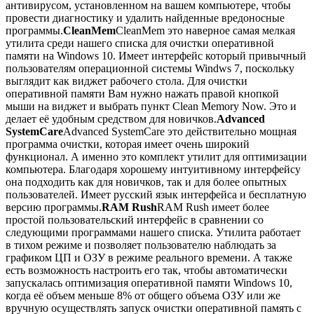
антивирусом, установленном на вашем компьютере, чтобы
провести диагностику и удалить найденные вредоносные
программы.
CleanMem
CleanMem это наверное самая мелкая
утилита среди нашего списка для очистки оперативной
памяти на Windows 10. Имеет интерфейс который привычный
пользователям операционной системы Windws 7, поскольку
выглядит как виджет рабочего стола. Для очистки
оперативной памяти Вам нужно нажать правой кнопкой
мыши на виджет и выбрать пункт Clean Memory Now. Это и
делает её удобным средством для новичков.
Advanced
SystemCare
Advanced SystemCare это действительно мощная
программа очистки, которая имеет очень широкий
функционал. А именно это комплект утилит для оптимизации
компьютера. Благодаря хорошему интуитивному интерфейсу
она подходить как для новичков, так и для более опытных
пользователей. Имеет русский язык интерфейса и бесплатную
версию программы.
RAM Rush
RAM Rush имеет более
простой пользовательский интерфейс в сравнении со
следующими программами нашего списка. Утилита работает
в тихом режиме и позволяет пользователю наблюдать за
графиком ЦП и ОЗУ в режиме реального времени. А также
есть возможность настроить его так, чтобы автоматически
запускалась оптимизация оперативной памяти Windows 10,
когда её объем меньше 8% от общего объема ОЗУ или же
вручную осуществлять запуск очистки оперативной память с