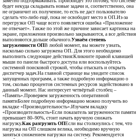
заметно подтормаживать. Произойдёт это потому, что системе
будет некуда складывать новые задачи и, соответственно, она
не ограничит их получение, то есть не даст пользователю
сделать что-либо ещё, пока не освободит место в ОП.Из-за
перегрузки ОП чаще всего появляется ошибка «Приложение
не отвечает». Также по этой же причине зависает картинка на
экране, приложения произвольно закрываются, а все действия
выполняются дольше обычного.
Узнаём степень
загруженности ОП
В любой момент, вы можете узнать,
насколько сильно загружена ОП. Для этого необходимо
выполнить следующие действия:Кликните правой клавишей
мыши по панели быстрого доступа или воспользуйтесь
системной поисковой строкой, чтобы отыскать и открыть
диспетчер задач.На главной странице вы увидите список
запущенных программ, а также подробную информацию о
том, сколько процентов системных ресурсов задействовано в
данный момент. Нас интересует четвёртый столбец –
«Память».Проверяем загруженность оперативной
памятиБолее подробную информацию можно получить во
вкладке «Производительность».Изучаем вкладку
«Производительность»Если показатель загруженности памяти
превышает 80–90%, стоит начать вручную снижать
нагрузку.
Как разгрузить ОП
Если вы столкнулись с тем, что
нагрузка на ОП слишком велика, необходимо вручную
заняться снижением нагрузки на систему. Рекомендуется