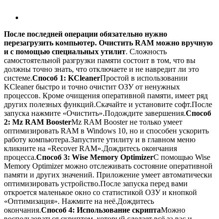
После последней операции обязательно нужно
перезагрузить компьютер.
Очистить RAM можно вручную
и с помощью специальных утилит
. Сложность
самостоятельной разгрузки памяти состоит в том, что вы
должны точно знать, что отключаете и не навредит ли это
системе.
Способ 1: KCleaner
Простой в использовании
KCleaner быстро и точно очистит ОЗУ от ненужных
процессов. Кроме очищения оперативной памяти, имеет ряд
других полезных функций.Скачайте и установите софт.После
запуска нажмите «Очистить».Подождите завершения.
Способ
2: Mz RAM Booster
Mz RAM Booster не только умеет
оптимизировать RAM в Windows 10, но и способен ускорить
работу компьютера.Запустите утилиту и в главном меню
кликните на «Recover RAM».Дождитесь окончания
процесса.
Способ 3: Wise Memory Optimizer
С помощью Wise
Memory Optimizer можно отслеживать состояние оперативной
памяти и других значений. Приложение умеет автоматически
оптимизировать устройство.После запуска перед вами
откроется маленькое окно со статистикой ОЗУ и кнопкой
«Оптимизация». Нажмите на неё.Дождитесь
окончания.
Способ 4: Использование скрипта
Можно
воспользоваться скриптом, который сделает всё за вас и