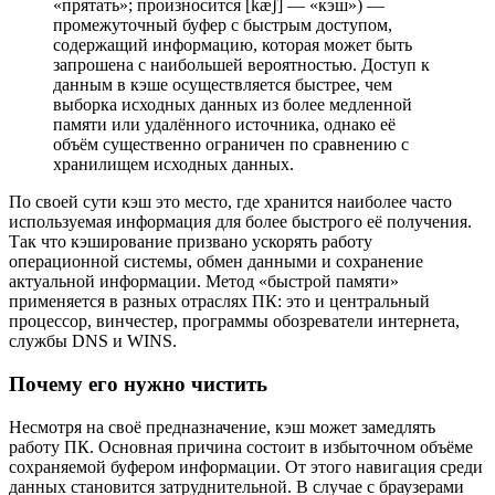
«прятать»; произносится [kæʃ] — «кэш») —
промежуточный буфер с быстрым доступом,
содержащий информацию, которая может быть
запрошена с наибольшей вероятностью. Доступ к
данным в кэше осуществляется быстрее, чем
выборка исходных данных из более медленной
памяти или удалённого источника, однако её
объём существенно ограничен по сравнению с
хранилищем исходных данных.
По своей сути кэш это место, где хранится наиболее часто
используемая информация для более быстрого её получения.
Так что кэширование призвано ускорять работу
операционной системы, обмен данными и сохранение
актуальной информации. Метод «быстрой памяти»
применяется в разных отраслях ПК: это и центральный
процессор, винчестер, программы обозреватели интернета,
службы DNS и WINS.
Почему его нужно чистить
Несмотря на своё предназначение, кэш может замедлять
работу ПК. Основная причина состоит в избыточном объёме
сохраняемой буфером информации. От этого навигация среди
данных становится затруднительной. В случае с браузерами