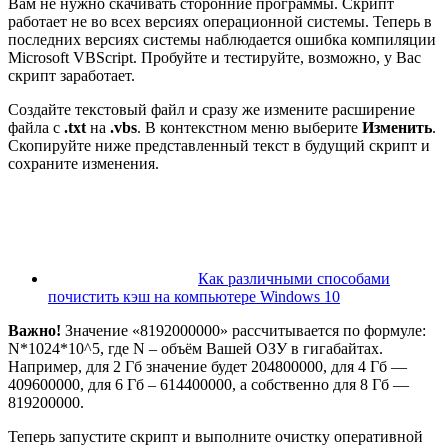
Вам не нужно скачивать сторонние программы. Скрипт
работает не во всех версиях операционной системы. Теперь в
последних версиях системы наблюдается ошибка компиляции
Microsoft VBScript. Пробуйте и тестируйте, возможно, у Вас
скрипт заработает.
Создайте текстовый файл и сразу же измените расширение
файла с
.txt
на
.vbs
. В контекстном меню выберите
Изменить
.
Скопируйте ниже представленный текст в будущий скрипт и
сохраните изменения.
Как различными способами
почистить кэш на компьютере Windows 10
Важно!
Значение «8192000000» рассчитывается по формуле:
N*1024*10^5, где N – объём Вашей ОЗУ в гигабайтах.
Например, для 2 Гб значение будет 204800000, для 4 Гб —
409600000, для 6 Гб – 614400000, а собственно для 8 Гб —
819200000.
Теперь запустите скрипт и выполните очистку оперативной