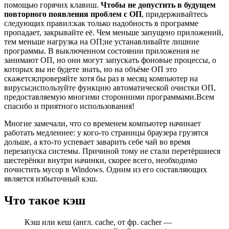
помощью горячих клавиш.
Чтобы не допустить в будущем
повторного появления проблем с ОП
, придерживайтесь
следующих правил:как только надобность в программе
пропадает, закрывайте её. Чем меньше запущено приложений,
тем меньше нагрузка на ОП;не устанавливайте лишние
программы. В выключенном состоянии приложения не
занимают ОП, но они могут запускать фоновые процессы, о
которых вы не будете знать, но на объёме ОП это
скажется;проверяйте хотя бы раз в месяц компьютер на
вирусы;используйте функцию автоматической очистки ОП,
предоставляемую многими сторонними программами.Всем
спасибо и приятного использования!
Многие замечали, что со временем компьютер начинает
работать медленнее: у кого-то страницы браузера грузятся
дольше, а кто-то успевает заварить себе чай во время
перезапуска системы. Причиной тому не стали перетёршиеся
шестерёнки внутри начинки, скорее всего, необходимо
почистить мусор в Windows. Одним из его составляющих
является избыточный кэш.
Что такое кэш
Кэш или кеш (англ. cache, от фр. cacher —