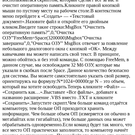
очистит оперативную память.Кликните правой кнопкой
мыши по пустому месту на рабочем столе.В контекстном
меню перейдите к «Создать» — «Текстовый
документ».Назовите файл и откройте его двойным
кликом.Введите такие строки:MsgBox “Очистить
оперативную память?”,0,”Очистка
ОЗУ”FreeMem=Space(3200000)Msgbox”Очистка
завершена”,0,”Очистка ОЗУ” MsgBox отвечает за появление
небольшого диалогового окна с кнопкой «ОК». Между
кавычками вы можете написать свой текст. В принципе,
можно обойтись и без этой команды. С помощью FreeMem, в
данном случае, мы освобождаем 32 Мб ОЗУ, которые мы
указали в скобках после Space. Данное количество безопасно
для системы. Вы можете самостоятельно указать свой размер,
ориентируясь на формулу:N*1024+00000где N – это объем,
который вы хотите освободить.Теперь кликните «Файл» —
«Сохранить как…».Выставьте «Все файлы», добавьте к
названию расширение .VBS вместо .TXT и кликните
«Сохранить».Запустите скрипт.Чем больше команд отдаётся
компьютеру, тем больше ОП приходится хранить
информации. Чем больше объем ОП (измеряется он обычно в
мегабайтах или гигабайтах), тем больше данных она может
обрабатывать одновременно.Если команд будет так много, что
все место ОП практически заполнится, то компьютер начнёт